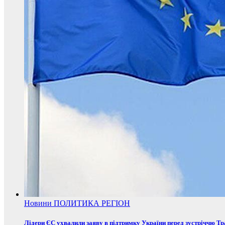
Новини
ПОЛИТИКА
РЕГІОН
Лідери ЄС ухвалили заяву в підтримку України перед зустріччю Т