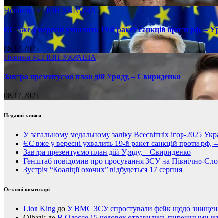
08.17.2025
Новини
РЕГІОН
УКРАЇНА
ЄС вже у вересні ухвалить 19-й ракет санкцій проти рф, – У
08.17.2025
Новини
РЕГІОН
УКРАЇНА
Завтра презентуємо план дій Уряду, – Свириденко
08.17.2025
Недавні записи
У загальному медальному заліку Всесвітніх ігор-2025 Укра
ЄС вже у вересні ухвалить 19-й ракет санкцій проти рф, 
Завтра презентуємо план дій Уряду, – Свириденко
Генштаб повідомив про просування ЗСУ на Північно-Сл
Зустріч “Коаліції охочих” відбудеться 17 серпня
Останні коментарі
Lion King
до
У ВМС ЗСУ спростували фейк щодо знищення
Olhazk
до
В Одессе 15 человек отравились пирожными из