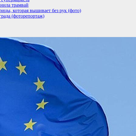
анила трамвай
ицы, которая вышивает без рук (фото)
града (фоторепортаж)