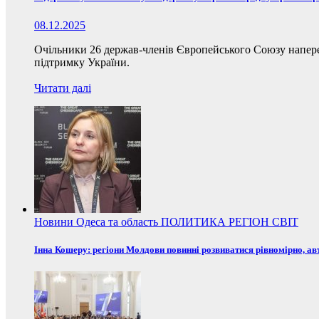
08.12.2025
Очільники 26 держав-членів Європейського Союзу наперед
підтримку України.
Читати далі
Новини
Одеса та область
ПОЛИТИКА
РЕГІОН
СВІТ
Інна Кошеру: регіони Молдови повинні розвиватися рівномірно, ав