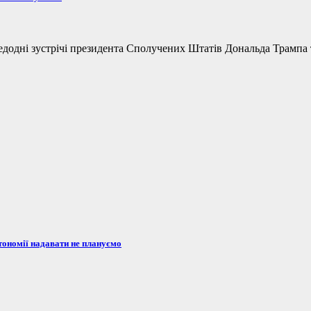
одні зустрічі президента Сполучених Штатів Дональда Трампа та
тономії надавати не плануємо