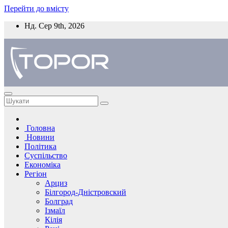
Перейти до вмісту
Нд. Сер 9th, 2026
Головна
Новини
Політика
Суспільство
Економіка
Регіон
Арциз
Білгород-Дністровский
Болград
Ізмаїл
Кілія