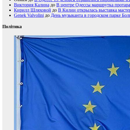
Виктория Калина
до
В центре Одессы маршрутка протар
Кирилл Шляховой
до
В Килии открылась выставка мастер
Genek Valvolini
до
День музыканта в городском парке Бол
Політика