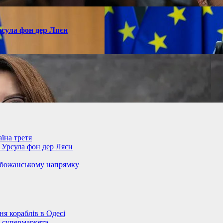
рсула фон дер Ляєн
їна третя
– Урсула фон дер Ляєн
обожанському напрямку
 кораблів в Одесі
 супермаркета