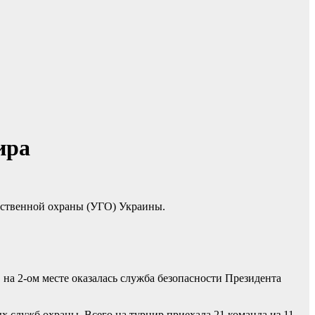
ира
арственной охраны (УГО) Украины.
на 2-ом месте оказалась служба безопасности Президента
 служб охраны. Всего на турнир приехала 21 команда из 11