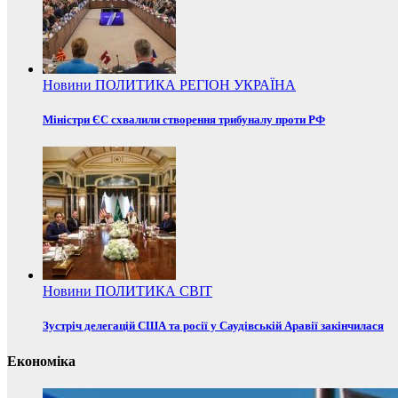
Новини
ПОЛИТИКА
РЕГІОН
УКРАЇНА
Міністри ЄС схвалили створення трибуналу проти РФ
Новини
ПОЛИТИКА
СВІТ
Зустріч делегацій США та росії у Саудівській Аравії закінчилася
Економіка