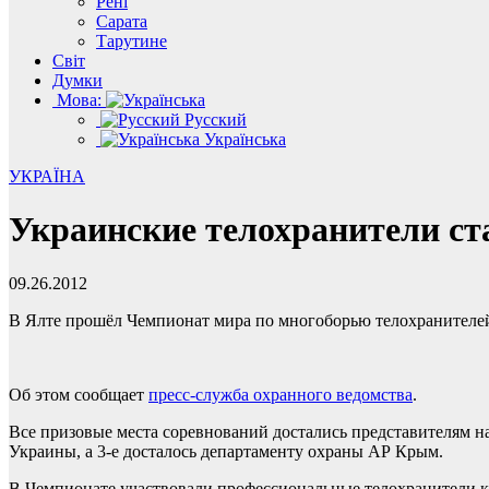
Рені
Сарата
Тарутине
Світ
Думки
Мова:
Русский
Українська
УКРАЇНА
Украинские телохранители с
09.26.2012
В Ялте прошёл Чемпионат мира по многоборью телохранителей
Об этом сообщает
пресс-служба охранного ведомства
.
Все призовые места соревнований достались представителям на
Украины, а 3-е досталось департаменту охраны АР Крым.
В Чемпионате участвовали профессиональные телохранители ка