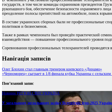
государств, в том числе команды охранников президентов Груз
рукопашного боя, обеспечение безопасности охраняемого лица
преодоление полосы препятствий на автомобиле, поиск взрывн
В составе украинских сборных были не профессиональные спо
политиков и бизнесменов.
Также в рамках чемпионата был проведён практический семин
взаимодействия — повышение профессионального уровня подго
Соревнования профессиональных телохранителей проводятся в У
Навігація записів
Олег Блохин стал главным тренером киевского «Динамо»
«Черноморец» сыграет в 1/8 финала кубка Украины с сельским
Пов’язаний запис
Новини
РЕГІОН
СВІТ
УКРАЇНА
У загальному медальному заліку Всесвітніх ігор-2025 Україн