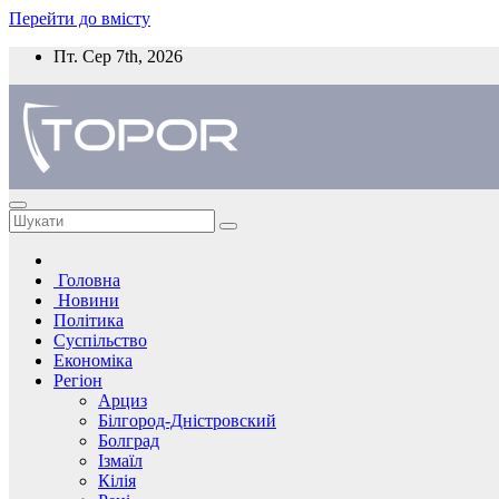
Перейти до вмісту
Пт. Сер 7th, 2026
Головна
Новини
Політика
Суспільство
Економіка
Регіон
Арциз
Білгород-Дністровский
Болград
Ізмаїл
Кілія