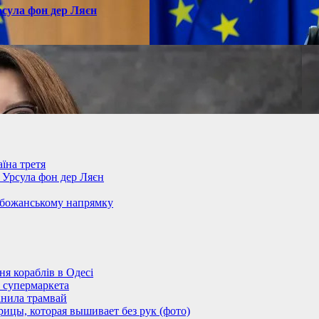
рсула фон дер Ляєн
їна третя
– Урсула фон дер Ляєн
обожанському напрямку
 кораблів в Одесі
 супермаркета
анила трамвай
ицы, которая вышивает без рук (фото)