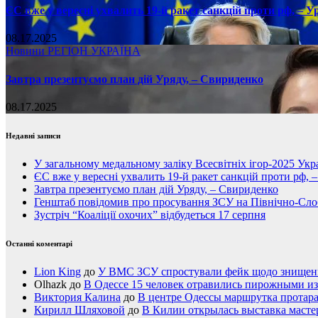
ЄС вже у вересні ухвалить 19-й ракет санкцій проти рф, – У
08.17.2025
Новини
РЕГІОН
УКРАЇНА
Завтра презентуємо план дій Уряду, – Свириденко
08.17.2025
Недавні записи
У загальному медальному заліку Всесвітніх ігор-2025 Укра
ЄС вже у вересні ухвалить 19-й ракет санкцій проти рф, 
Завтра презентуємо план дій Уряду, – Свириденко
Генштаб повідомив про просування ЗСУ на Північно-Сл
Зустріч “Коаліції охочих” відбудеться 17 серпня
Останні коментарі
Lion King
до
У ВМС ЗСУ спростували фейк щодо знищення
Olhazk
до
В Одессе 15 человек отравились пирожными из
Виктория Калина
до
В центре Одессы маршрутка протар
Кирилл Шляховой
до
В Килии открылась выставка мастер