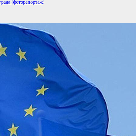
града (фоторепортаж)