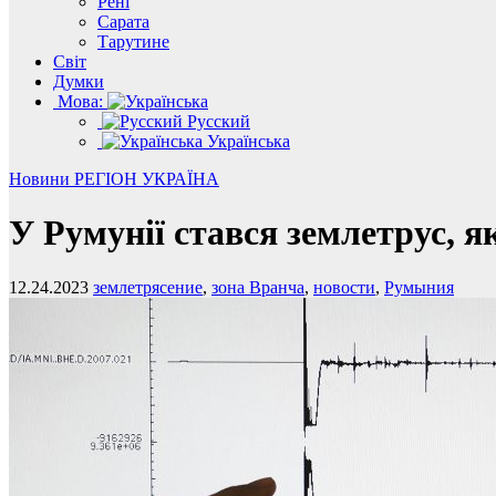
Рені
Сарата
Тарутине
Світ
Думки
Мова:
Русский
Українська
Новини
РЕГІОН
УКРАЇНА
У Румунії стався землетрус, я
12.24.2023
землетрясение
,
зона Вранча
,
новости
,
Румыния