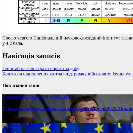
Своєю чергою Національний науково-дослідний інститут фізики
у 4,2 бала.
Навігація записів
Генштаб назвав втрати ворога за добу
Кошти на відновлення житла і підтримку військових: Ізмаїл ух
Пов’язаний запис
Новини
РЕГІОН
СВІТ
УКРАЇНА
У загальному медальному заліку Всесвітніх ігор-2025 Україн
08.17.2025
Новини
РЕГІОН
УКРАЇНА