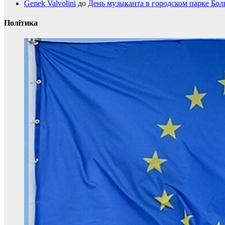
Genek Valvolini
до
День музыканта в городском парке Бол
Політика