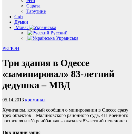
Рені
Сарата
Тарутине
Світ
Думки
Мова:
Русский
Українська
РЕГІОН
Три здания в Одессе
«заминировал» 83-летний
дедушка – МВД
05.14.2013
криминал
Хулиганом, который сообщил о минировании в Одессе сразу
трёх объектов – Малиновского районного суда, 411 военного
госпиталя и «Укрсиббанка» – оказался 83-летний пенсионер.
Пов’язаний запис