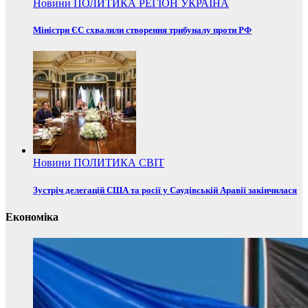
Новини
ПОЛИТИКА
РЕГІОН
УКРАЇНА
Міністри ЄС схвалили створення трибуналу проти РФ
Новини
ПОЛИТИКА
СВІТ
Зустріч делегацій США та росії у Саудівській Аравії закінчилася
Економіка