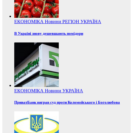
ЕКОНОМІКА
Новини
РЕГІОН
УКРАЇНА
В Україні знову дешевшають помідори
ЕКОНОМІКА
Новини
УКРАЇНА
ПриватБанк виграв суд проти Коломойського і Боголюбова