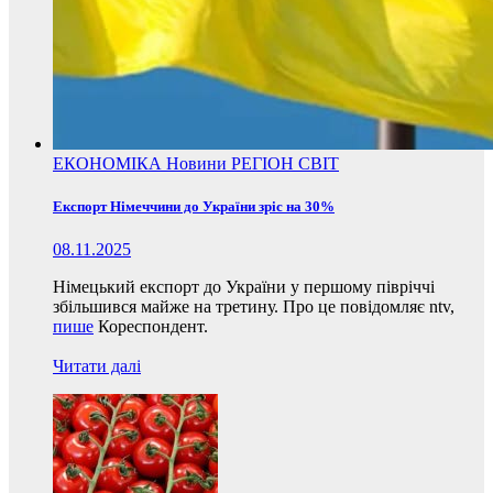
ЕКОНОМІКА
Новини
РЕГІОН
СВІТ
Експорт Німеччини до України зріс на 30%
08.11.2025
Німецький експорт до України у першому півріччі
збільшився майже на третину. Про це повідомляє ntv,
пише
Кореспондент.
Читати далі