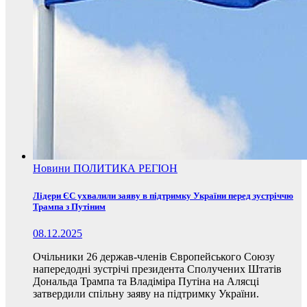
Новини
ПОЛИТИКА
РЕГІОН
Лідери ЄС ухвалили заяву в підтримку України перед зустріччю
Трампа з Путіним
08.12.2025
Очільники 26 держав-членів Європейського Союзу
напередодні зустрічі президента Сполучених Штатів
Дональда Трампа та Владіміра Путіна на Алясці
затвердили спільну заяву на підтримку України.