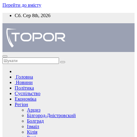
Перейти до вмісту
Сб. Сер 8th, 2026
Головна
Новини
Політика
Суспільство
Економіка
Регіон
Арциз
Білгород-Дністровский
Болград
Ізмаїл
Кілія