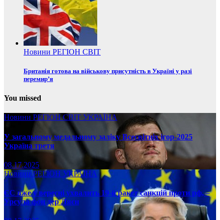
Новини
РЕГІОН
СВІТ
Британія готова на військову присутність в Україні у разі
перемир’я
You missed
Новини
РЕГІОН
СВІТ
УКРАЇНА
У загальному медальному заліку Всесвітніх ігор-2025
Україна третя
08.17.2025
Новини
РЕГІОН
УКРАЇНА
ЄС вже у вересні ухвалить 19-й ракет санкцій проти рф, –
Урсула фон дер Ляєн