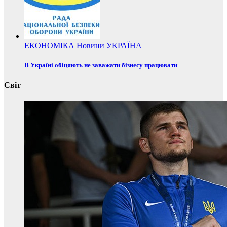
ЕКОНОМІКА
Новини
УКРАЇНА
В Україні обіцяють не заважати бізнесу працювати
Світ