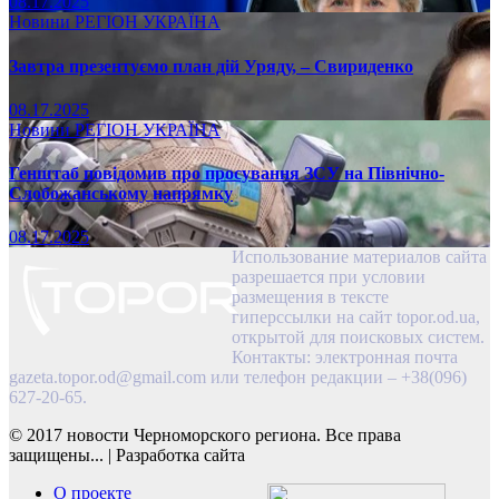
08.17.2025
Новини
РЕГІОН
УКРАЇНА
Завтра презентуємо план дій Уряду, – Свириденко
08.17.2025
Новини
РЕГІОН
УКРАЇНА
Генштаб повідомив про просування ЗСУ на Північно-
Слобожанському напрямку
08.17.2025
Использование материалов сайта
разрешается при условии
размещения в тексте
гиперссылки на сайт topor.od.ua,
открытой для поисковых систем.
Контакты: электронная почта
gazeta.topor.od@gmail.com
или телефон редакции – +38(096)
627-20-65.
© 2017 новости Черноморского региона. Все права
защищены...
|
Разработка сайта
О проекте