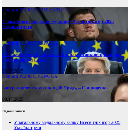
Новини
РЕГІОН
СВІТ
УКРАЇНА
У загальному медальному заліку Всесвітніх ігор-2025
Україна третя
08.17.2025
Новини
РЕГІОН
УКРАЇНА
ЄС вже у вересні ухвалить 19-й ракет санкцій проти рф, –
Урсула фон дер Ляєн
08.17.2025
Новини
РЕГІОН
УКРАЇНА
Завтра презентуємо план дій Уряду, – Свириденко
08.17.2025
Недавні записи
У загальному медальному заліку Всесвітніх ігор-2025
Україна третя