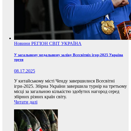
Новини
РЕГІОН
СВІТ
УКРАЇНА
У загальному медальному заліку Всесвітніх ігор-2025 Україна
третя
08.17.2025
У китайському місті Ченду завершилися Всесвітні
ігри-2025. Збірна України завершила турнір на третьому
місці за загальною кількістю здобутих нагород серед
збірних різних країн світу.
Читати далі