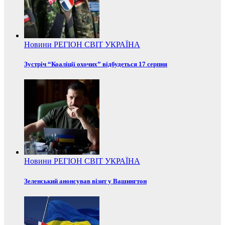
Новини
РЕГІОН
СВІТ
УКРАЇНА
Зустріч “Коаліції охочих” відбудеться 17 серпня
Новини
РЕГІОН
СВІТ
УКРАЇНА
Зеленський анонсував візит у Вашингтон