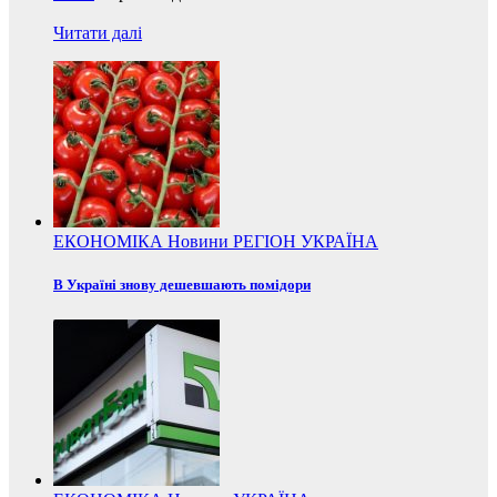
Читати далі
ЕКОНОМІКА
Новини
РЕГІОН
УКРАЇНА
В Україні знову дешевшають помідори