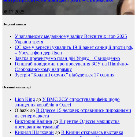
08.17.2025
Недавні записи
У загальному медальному заліку Всесвітніх ігор-2025
Україна третя
ЄС вже у вересні ухвалить 19-й ракет санкцій проти рф,
– Урсула фон дер Ляєн
Завтра презентуємо план дій Уряду, – Свириденко
Генштаб повідомив про просування ЗСУ на Північно-
Слобожанському напрямку
Зустріч “Коаліції охочих” відбудеться 17 серпня
Останні коментарі
Lion King
до
У ВМС ЗСУ спростували фейк щодо
знищення кораблів в Одесі
Olhazk
до
В Одессе 15 человек отравились пирожными
из супермаркета
Виктория Калина
до
В центре Одессы маршрутка
протаранила трамвай
Кирилл Шляховой
до
В Килии открылась выставка