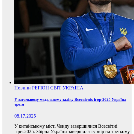
Новини
РЕГІОН
СВІТ
УКРАЇНА
У загальному медальному заліку Всесвітніх ігор-2025 Україна
третя
08.17.2025
У китайському місті Ченду завершилися Всесвітні
ігри-2025. Збірна України завершила турнір на третьому