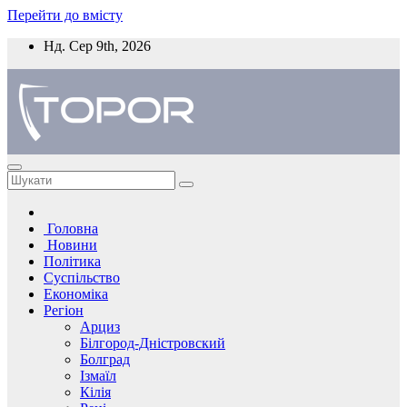
Перейти до вмісту
Нд. Сер 9th, 2026
Головна
Новини
Політика
Суспільство
Економіка
Регіон
Арциз
Білгород-Дністровский
Болград
Ізмаїл
Кілія