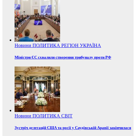
Новини
ПОЛИТИКА
РЕГІОН
УКРАЇНА
Міністри ЄС схвалили створення трибуналу проти РФ
Новини
ПОЛИТИКА
СВІТ
Зустріч делегацій США та росії у Саудівській Аравії закінчилася