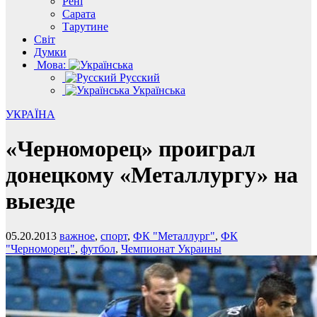
Рені
Сарата
Тарутине
Світ
Думки
Мова:
Русский
Українська
УКРАЇНА
«Черноморец» проиграл
донецкому «Металлургу» на
выезде
05.20.2013
важное
,
спорт
,
ФК "Металлург"
,
ФК
"Черноморец"
,
футбол
,
Чемпионат Украины