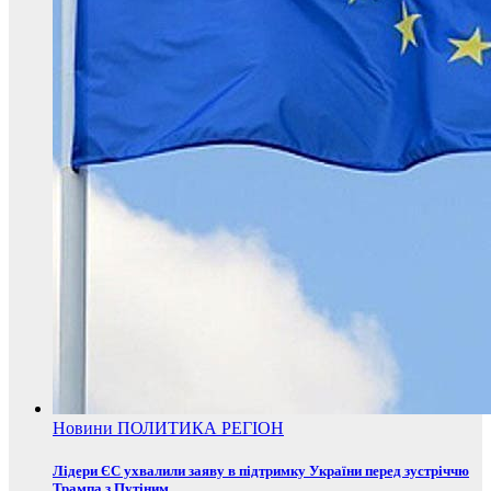
Новини
ПОЛИТИКА
РЕГІОН
Лідери ЄС ухвалили заяву в підтримку України перед зустріччю
Трампа з Путіним