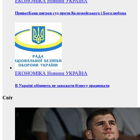
ЕКОНОМІКА
Новини
УКРАЇНА
ПриватБанк виграв суд проти Коломойського і Боголюбова
ЕКОНОМІКА
Новини
УКРАЇНА
В Україні обіцяють не заважати бізнесу працювати
Світ