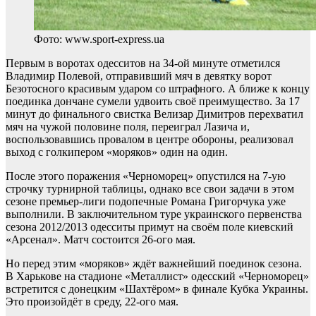
Фото: www.sport-express.ua
Первым в воротах одесситов на 34-ой минуте отметился
Владимир Полевой, отправивший мяч в девятку ворот
Безотосного красивым ударом со штрафного. А ближе к концу
поединка дончане сумели удвоить своё преимущество. За 17
минут до финального свистка Велизар Димитров перехватил
мяч на чужой половине поля, переиграл Лазича и,
воспользовавшись провалом в центре обороны, реализовал
выход с голкипером «моряков» один на один.
После этого поражения «Черноморец» опустился на 7-ую
строчку турнирной таблицы, однако все свои задачи в этом
сезоне премьер-лиги подопечные Романа Григорчука уже
выполнили. В заключительном туре украинского первенства
сезона 2012/2013 одесситы примут на своём поле киевский
«Арсенал». Матч состоится 26-ого мая.
Но перед этим «моряков» ждёт важнейший поединок сезона.
В Харькове на стадионе «Металлист» одесский «Черноморец»
встретится с донецким «Шахтёром» в финале Кубка Украины.
Это произойдёт в среду, 22-ого мая.