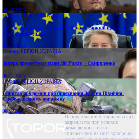
08.17.2025
Новини
РЕГІОН
УКРАЇНА
ЄС вже у вересні ухвалить 19-й ракет санкцій проти рф, –
Урсула фон дер Ляєн
08.17.2025
Новини
РЕГІОН
УКРАЇНА
Завтра презентуємо план дій Уряду, – Свириденко
08.17.2025
Новини
РЕГІОН
УКРАЇНА
Генштаб повідомив про просування ЗСУ на Північно-
Слобожанському напрямку
08.17.2025
Использование материалов сайта
разрешается при условии
размещения в тексте
гиперссылки на сайт topor.od.ua,
открытой для поисковых систем.