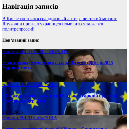
Навігація записів
В Киеве состоялся грандиозный антифашистский митинг
Янукович призвал украинцев помолиться за жертв
политрепрессий
Пов’язаний запис
Новини
РЕГІОН
СВІТ
УКРАЇНА
У загальному медальному заліку Всесвітніх ігор-2025
Україна третя
08.17.2025
Новини
РЕГІОН
УКРАЇНА
ЄС вже у вересні ухвалить 19-й ракет санкцій проти рф, –
Урсула фон дер Ляєн
08.17.2025
Новини
РЕГІОН
УКРАЇНА
Завтра презентуємо план дій Уряду, – Свириденко