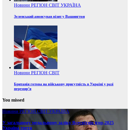
Новини
РЕГІОН
СВІТ
УКРАЇНА
Зеленський анонсував візит у Вашингтон
Новини
РЕГІОН
СВІТ
Британія готова на військову присутність в Україні у разі
перемир’я
You missed
Новини
РЕГІОН
СВІТ
УКРАЇНА
У загальному медальному заліку Всесвітніх ігор-2025
Україна третя