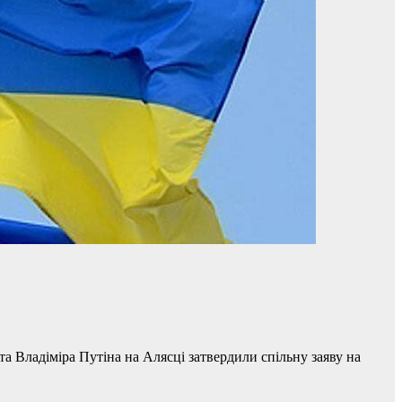
 Владіміра Путіна на Алясці затвердили спільну заяву на