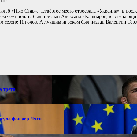
ков.
 клуб «Нью Стар». Четвёртое место отвоевала «Украина», в пос
ром чемпионата был признан Александр Кашпаров, выступающий
м сезоне 11 голов. А лучшим игроком был назван Валентин Тер
а третя
рсула фон дер Ляєн