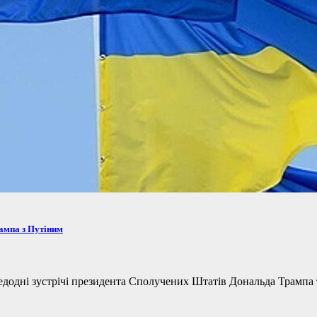
рампа з Путіним
одні зустрічі президента Сполучених Штатів Дональда Трампа та