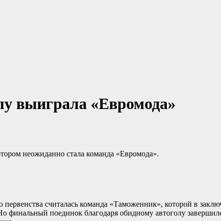
лу выиграла «Евромода»
отором неожиданно стала команда «Евромода».
о первенства считалась команда «Таможенник», которой в закл
Но финальный поединок благодаря обидному автоголу завершился