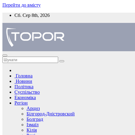
Перейти до вмісту
Сб. Сер 8th, 2026
Головна
Новини
Політика
Суспільство
Економіка
Регіон
Арциз
Білгород-Дністровский
Болград
Ізмаїл
Кілія