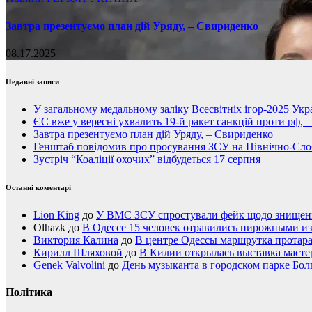
Завтра презентуємо план дій Уряду, – Свириденко
08.17.2025
Недавні записи
У загальному медальному заліку Всесвітніх ігор-2025 Укра
ЄС вже у вересні ухвалить 19-й ракет санкцій проти рф, 
Завтра презентуємо план дій Уряду, – Свириденко
Генштаб повідомив про просування ЗСУ на Північно-Сл
Зустріч “Коаліції охочих” відбудеться 17 серпня
Останні коментарі
Lion King
до
У ВМС ЗСУ спростували фейк щодо знищення
Olhazk
до
В Одессе 15 человек отравились пирожными из
Виктория Калина
до
В центре Одессы маршрутка протар
Кирилл Шляховой
до
В Килии открылась выставка мастер
Genek Valvolini
до
День музыканта в городском парке Бол
Політика