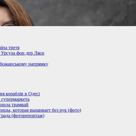
їна третя
– Урсула фон дер Ляєн
обожанському напрямку
 кораблів в Одесі
 супермаркета
анила трамвай
ицы, которая вышивает без рук (фото)
града (фоторепортаж)