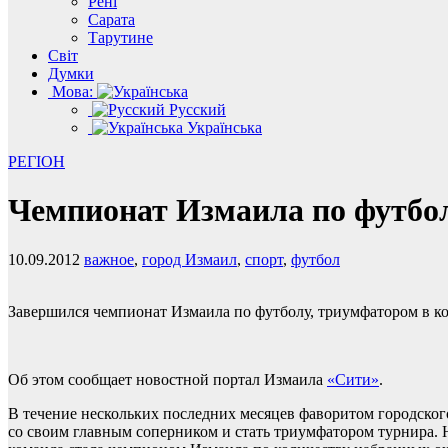
Рені
Сарата
Тарутине
Світ
Думки
Мова:
Русский
Українська
РЕГІОН
Чемпионат Измаила по футбо
10.09.2012
важное
,
город Измаил
,
спорт
,
футбол
Завершился чемпионат Измаила по футболу, триумфатором в к
Об этом сообщает новостной портал Измаила
«Сити»
.
В течение нескольких последних месяцев фаворитом городског
со своим главным соперником и стать триумфатором турнира. 