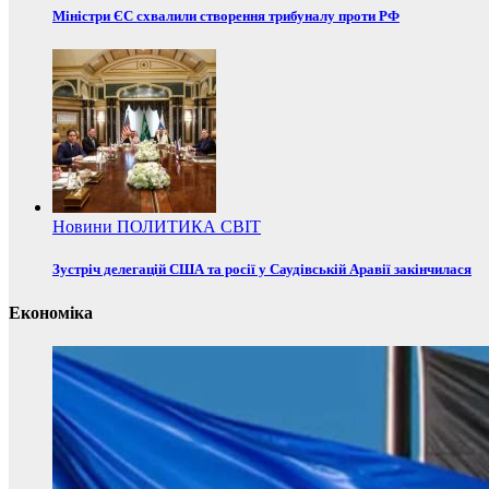
Міністри ЄС схвалили створення трибуналу проти РФ
Новини
ПОЛИТИКА
СВІТ
Зустріч делегацій США та росії у Саудівській Аравії закінчилася
Економіка