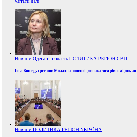
Читати далі
Новини
Одеса та область
ПОЛИТИКА
РЕГІОН
СВІТ
Інна Кошеру: регіони Молдови повинні розвиватися рівномірно, ав
Новини
ПОЛИТИКА
РЕГІОН
УКРАЇНА