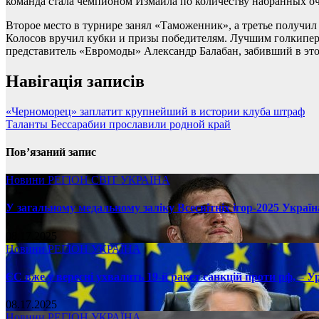
команда стала чемпионом Измаила по количеству набранных оч
Второе место в турнире занял «Таможенник», а третье получил
Колосов вручил кубки и призы победителям. Лучшим голкипе
представитель «Евромоды» Александр Балабан, забивший в это
Навігація записів
«Черноморец» заплатит крупнейший в истории клуба штраф
Таланты Бессарабии прославили родной край
Пов’язаний запис
Новини
РЕГІОН
СВІТ
УКРАЇНА
У загальному медальному заліку Всесвітніх ігор-2025 Україн
08.17.2025
Новини
РЕГІОН
УКРАЇНА
ЄС вже у вересні ухвалить 19-й ракет санкцій проти рф, – У
08.17.2025
Новини
РЕГІОН
УКРАЇНА