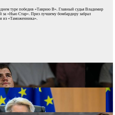
леднем туре победив «Таврию В». Главный судья Владимир
 за «Нью Стар». Приз лучшему бомбардиру забрал
зи из «Таможенника».