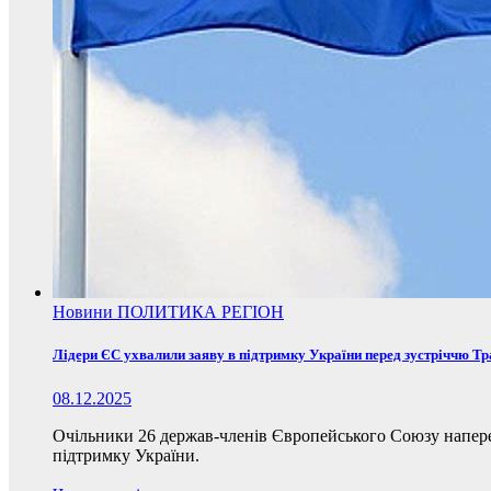
Новини
ПОЛИТИКА
РЕГІОН
Лідери ЄС ухвалили заяву в підтримку України перед зустріччю Т
08.12.2025
Очільники 26 держав-членів Європейського Союзу наперед
підтримку України.