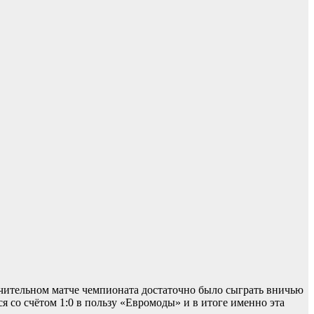
ючительном матче чемпионата достаточно было сыграть вничью
 со счётом 1:0 в пользу «Евромоды» и в итоге именно эта