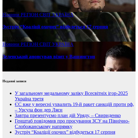
08.17.2025
Новини
РЕГІОН
СВІТ
УКРАЇНА
Зустріч “Коаліції охочих” відбудеться 17 серпня
08.16.2025
Новини
РЕГІОН
СВІТ
УКРАЇНА
Зеленський анонсував візит у Вашингтон
08.16.2025
Недавні записи
У загальному медальному заліку Всесвітніх ігор-2025
Україна третя
ЄС вже у вересні ухвалить 19-й ракет санкцій проти рф,
– Урсула фон дер Ляєн
Завтра презентуємо план дій Уряду, – Свириденко
Генштаб повідомив про просування ЗСУ на Північно-
Слобожанському напрямку
Зустріч “Коаліції охочих” відбудеться 17 серпня