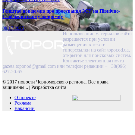
Генштаб повідомив про просування ЗСУ на Північно-
Слобожанському напрямку
08.17.2025
Использование материалов сайта
разрешается при условии
размещения в тексте
гиперссылки на сайт topor.od.ua,
открытой для поисковых систем.
Контакты: электронная почта
gazeta.topor.od@gmail.com
или телефон редакции – +38(096)
627-20-65.
© 2017 новости Черноморского региона. Все права
защищены...
|
Разработка сайта
О проекте
Реклама
Вакансии