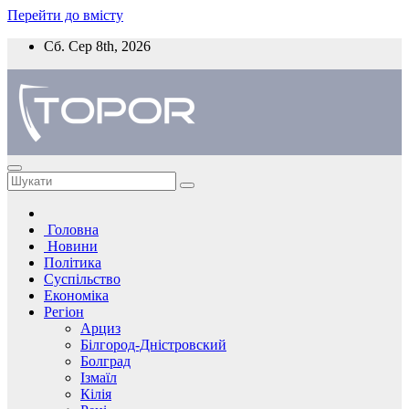
Перейти до вмісту
Сб. Сер 8th, 2026
Головна
Новини
Політика
Суспільство
Економіка
Регіон
Арциз
Білгород-Дністровский
Болград
Ізмаїл
Кілія