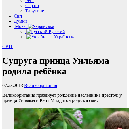
Рені
Сарата
Тарутине
Світ
Думки
Мова:
Русский
Українська
СВІТ
Супруга принца Уильяма
родила ребёнка
07.23.2013
Великобритания
Великобритания празднует рождение наследника престол: у
принца Уильяма и Кейт Миддлтон родился сын.