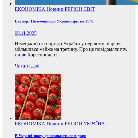
ЕКОНОМІКА
Новини
РЕГІОН
СВІТ
Експорт Німеччини до України зріс на 30%
08.11.2025
Німецький експорт до України у першому півріччі
збільшився майже на третину. Про це повідомляє ntv,
пише
Кореспондент.
Читати далі
ЕКОНОМІКА
Новини
РЕГІОН
УКРАЇНА
В Україні знову дешевшають помідори