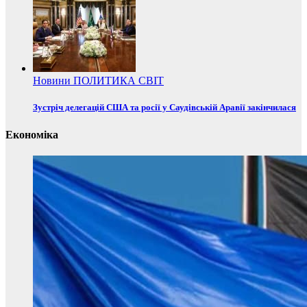
Новини
ПОЛИТИКА
СВІТ
Зустріч делегацій США та росії у Саудівській Аравії закінчилася
Економіка