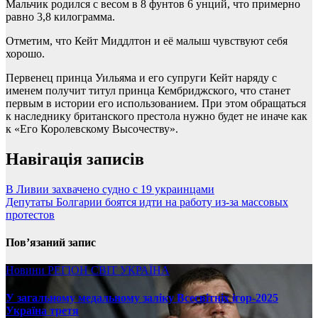
Мальчик родился с весом в 8 фунтов 6 унций, что примерно
равно 3,8 килограмма.
Отметим, что Кейт Миддлтон и её малыш чувствуют себя
хорошо.
Первенец принца Уильяма и его супруги Кейт наряду с
именем получит титул принца Кембриджского, что станет
первым в истории его использованием. При этом обращаться
к наследнику британского престола нужно будет не иначе как
к «Его Королевскому Высочеству».
Навігація записів
В Ливии захвачено судно с 19 украинцами
Депутаты Болгарии боятся идти на работу из-за массовых
протестов
Пов’язаний запис
Новини
РЕГІОН
СВІТ
УКРАЇНА
У загальному медальному заліку Всесвітніх ігор-2025
Україна третя