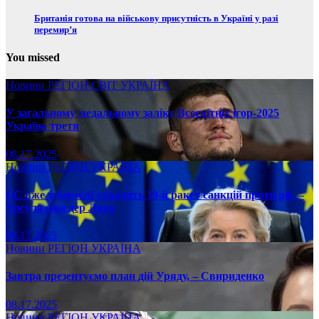
Британія готова на військову присутність в Україні у разі
перемир’я
You missed
Новини
РЕГІОН
СВІТ
УКРАЇНА
У загальному медальному заліку Всесвітніх ігор-2025
Україна третя
08.17.2025
Новини
РЕГІОН
УКРАЇНА
ЄС вже у вересні ухвалить 19-й ракет санкцій проти рф, –
Урсула фон дер Ляєн
08.17.2025
Новини
РЕГІОН
УКРАЇНА
Завтра презентуємо план дій Уряду, – Свириденко
08.17.2025
Новини
РЕГІОН
УКРАЇНА