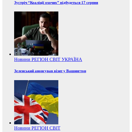
Зустріч “Коаліції охочих” відбудеться 17 серпня
Новини
РЕГІОН
СВІТ
УКРАЇНА
Зеленський анонсував візит у Вашингтон
Новини
РЕГІОН
СВІТ