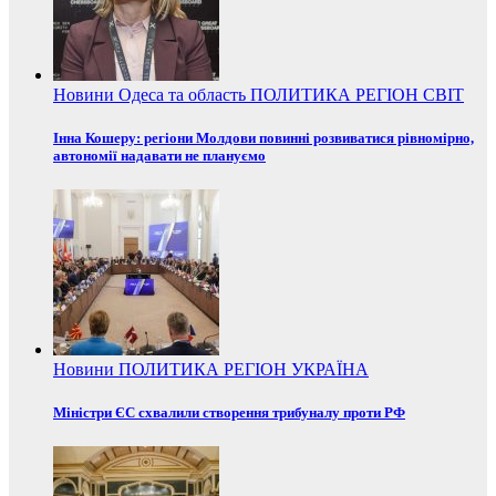
Новини
Одеса та область
ПОЛИТИКА
РЕГІОН
СВІТ
Інна Кошеру: регіони Молдови повинні розвиватися рівномірно,
автономії надавати не плануємо
Новини
ПОЛИТИКА
РЕГІОН
УКРАЇНА
Міністри ЄС схвалили створення трибуналу проти РФ