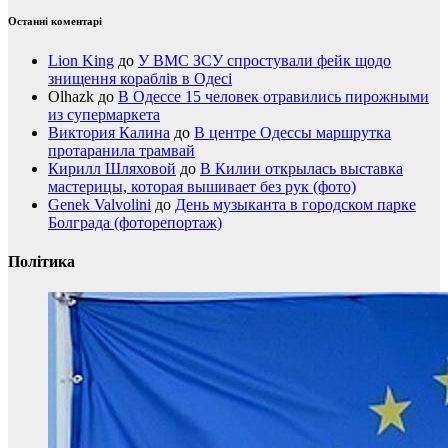
Останні коментарі
Lion King
до
У ВМС ЗСУ спростували фейк щодо
знищення кораблів в Одесі
Olhazk
до
В Одессе 15 человек отравились пирожными
из супермаркета
Виктория Калина
до
В центре Одессы маршрутка
протаранила трамвай
Кирилл Шляховой
до
В Килии открылась выставка
мастерицы, которая вышивает без рук (фото)
Genek Valvolini
до
День музыканта в городском парке
Болграда (фоторепортаж)
Політика