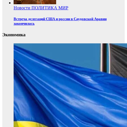
Новости
ПОЛИТИКА
МИР
Встреча делегаций США и россии в Саудовской Аравии
закончилась
Экономика