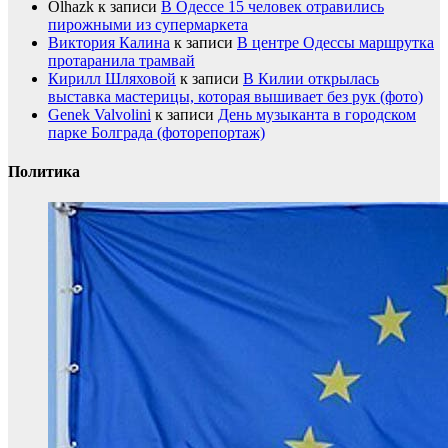
Olhazk
к записи
В Одессе 15 человек отравились
пирожными из супермаркета
Виктория Калина
к записи
В центре Одессы маршрутка
протаранила трамвай
Кирилл Шляховой
к записи
В Килии открылась
выставка мастерицы, которая вышивает без рук (фото)
Genek Valvolini
к записи
День музыканта в городском
парке Болграда (фоторепортаж)
Политика