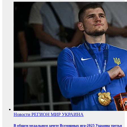
Новости
РЕГИОН
МИР
УКРАИНА
В общем медальном зачете Всемирных игр-2025 Украина третья