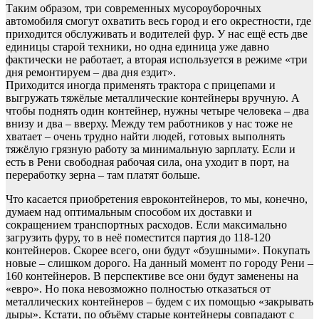
Таким образом, три современных мусороуборочных
автомобиля смогут охватить весь город и его окрестности, где
приходится обслуживать и водителей фур. У нас ещё есть две
единицы старой техники, но одна единица уже давно
фактически не работает, а вторая используется в режиме «три
дня ремонтируем – два дня ездит».
Приходится иногда применять трактора с прицепами и
выгружать тяжёлые металлические контейнеры вручную. А
чтобы поднять один контейнер, нужны четыре человека – два
внизу и два – вверху. Между тем работников у нас тоже не
хватает – очень трудно найти людей, готовых выполнять
тяжёлую грязную работу за минимальную зарплату. Если и
есть в Рени свободная рабочая сила, она уходит в порт, на
переработку зерна – там платят больше.
Что касается приобретения евроконтейнеров, то мы, конечно,
думаем над оптимальным способом их доставки и
сокращением транспортных расходов. Если максимально
загрузить фуру, то в неё поместится партия до 118-120
контейнеров. Скорее всего, они будут «бэушными». Покупать
новые – слишком дорого. На данный момент по городу Рени –
160 контейнеров. В перспективе все они будут заменены на
«евро». Но пока невозможно полностью отказаться от
металлических контейнеров – будем с их помощью «закрывать
дыры». Кстати, по объёму старые контейнеры совпадают с