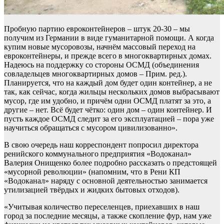
Пробную партию евроконтейнеров – штук 20-30 – мы
получим из Германии в виде гуманитарной помощи. А когда
купим новые мусоровозы, начнём массовый переход на
евроконтейнеры, и прежде всего в многоквартирных домах.
Надеюсь на поддержку со стороны ОСМД (объединения
совладельцев многоквартирных домов – Прим. ред.).
Планируется, что на каждый дом будет один контейнер, а не
так, как сейчас, когда жильцы нескольких домов выбрасывают
мусор, где им удобно, и причём одни ОСМД платят за это, а
другие – нет. Всё будет чётко: один дом – один контейнер. И
пусть каждое ОСМД следит за его эксплуатацией – пора уже
научиться обращаться с мусором цивилизованно».
В свою очередь наш корреспондент попросил директора
ренийского коммунального предприятия «Водоканал»
Валерия Онищенко более подробно рассказать о предстоящей
«мусорной революции» (напомним, что в Рени КП
«Водоканал» наряду с основной деятельностью занимается
утилизацией твёрдых и жидких бытовых отходов).
«Учитывая количество переселенцев, приехавших в наш
город за последние месяцы, а также скопление фур, нам уже