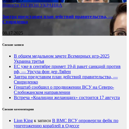
Новости
РЕГИОН
УКРАИНА
Завтра представим план действий правительства, —
Свириденко
08.17.2025
Свежие записи
В общем медальном зачете Всемирных игр-2025
Украина третья
ЕС уже в сентябре примет 19-й ракет санкций против
рф, — Урсула фон дер Ляйен
Завтра представим план действий правительства, —
Свириденко
Генштаб сообщил о продвижении ВСУ на Северо-
Слобожанском направлении
Встреча «Коалиции желающих» состоится 17 августа
Свежие комментарии
Lion King
к записи
В ВМС ВСУ опровергли фейк по
уничтожению кораблей в Одессе