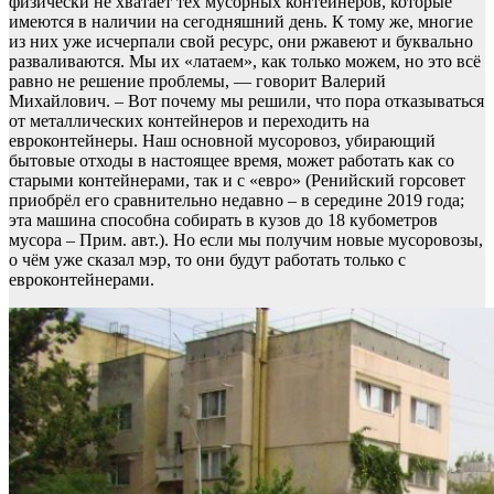
физически не хватает тех мусорных контейнеров, которые
имеются в наличии на сегодняшний день. К тому же, многие
из них уже исчерпали свой ресурс, они ржавеют и буквально
разваливаются. Мы их «латаем», как только можем, но это всё
равно не решение проблемы, — говорит Валерий
Михайлович. – Вот почему мы решили, что пора отказываться
от металлических контейнеров и переходить на
евроконтейнеры. Наш основной мусоровоз, убирающий
бытовые отходы в настоящее время, может работать как со
старыми контейнерами, так и с «евро» (Ренийский горсовет
приобрёл его сравнительно недавно – в середине 2019 года;
эта машина способна собирать в кузов до 18 кубометров
мусора – Прим. авт.). Но если мы получим новые мусоровозы,
о чём уже сказал мэр, то они будут работать только с
евроконтейнерами.