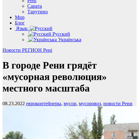
Рені
Сарата
Тарутино
Мир
Блог
Язык:
Русский
Українська
Новости
РЕГИОН
Рені
В городе Рени грядёт
«мусорная революция»
местного масштаба
08.23.2022
евроконтейнеры
,
мусор
,
мусоровоз
,
новости Рени