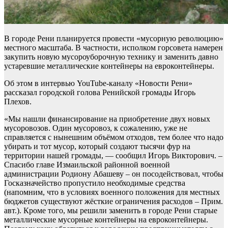
В городе Рени планируется провести «мусорную революцию»
местного масштаба. В частности, исполком горсовета намерен
закупить новую мусороуборочную технику и заменить давно
устаревшие металлические контейнеры на евроконтейнеры.
Об этом в интервью YouTube-каналу «Новости Рени»
рассказал городской голова Ренийской громады Игорь
Плехов.
«Мы нашли финансирование на приобретение двух новых
мусоровозов. Один мусоровоз, к сожалению, уже не
справляется с нынешним объёмом отходов, тем более что надо
убирать и тот мусор, который создают тысячи фур на
территории нашей громады, — сообщил Игорь Викторович. –
Спасибо главе Измаильской районной военной
администрации Родиону Абашеву – он посодействовал, чтобы
Госказначейство пропустило необходимые средства
(напомним, что в условиях военного положения для местных
бюджетов существуют жёсткие ограничения расходов – Прим.
авт.). Кроме того, мы решили заменить в городе Рени старые
металлические мусорные контейнеры на евроконтейнеры.