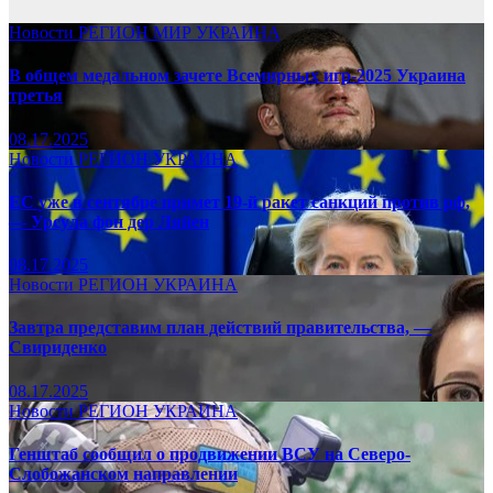
Новости
РЕГИОН
МИР
УКРАИНА
В общем медальном зачете Всемирных игр-2025 Украина
третья
08.17.2025
Новости
РЕГИОН
УКРАИНА
ЕС уже в сентябре примет 19-й ракет санкций против рф,
— Урсула фон дер Ляйен
08.17.2025
Новости
РЕГИОН
УКРАИНА
Завтра представим план действий правительства, —
Свириденко
08.17.2025
Новости
РЕГИОН
УКРАИНА
Генштаб сообщил о продвижении ВСУ на Северо-
Слобожанском направлении