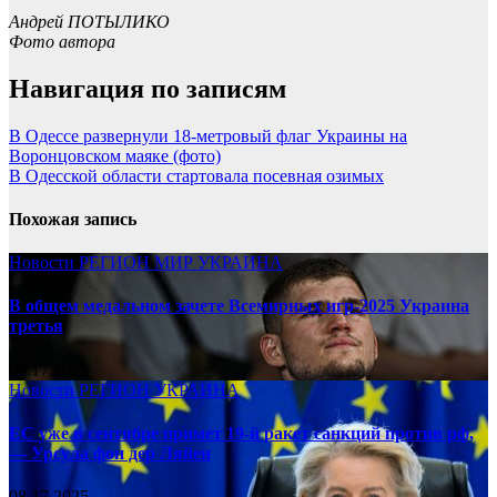
Андрей ПОТЫЛИКО
Фото автора
Навигация по записям
В Одессе развернули 18-метровый флаг Украины на
Воронцовском маяке (фото)
В Одесской области стартовала посевная озимых
Похожая запись
Новости
РЕГИОН
МИР
УКРАИНА
В общем медальном зачете Всемирных игр-2025 Украина
третья
08.17.2025
Новости
РЕГИОН
УКРАИНА
ЕС уже в сентябре примет 19-й ракет санкций против рф,
— Урсула фон дер Ляйен
08.17.2025