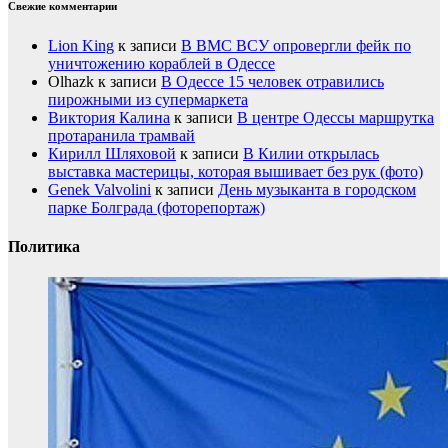
Свежие комментарии
Lion King
к записи
В ВМС ВСУ опровергли фейк по
уничтожению кораблей в Одессе
Olhazk
к записи
В Одессе 15 человек отравились
пирожными из супермаркета
Виктория Калина
к записи
В центре Одессы маршрутка
протаранила трамвай
Кирилл Шляховой
к записи
В Килии открылась
выставка мастерицы, которая вышивает без рук (фото)
Genek Valvolini
к записи
День музыканта в городском
парке Болграда (фоторепортаж)
Политика