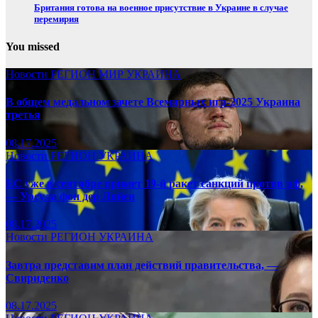
Британия готова на военное присутствие в Украине в случае
перемирия
You missed
Новости
РЕГИОН
МИР
УКРАИНА
В общем медальном зачете Всемирных игр-2025 Украина
третья
08.17.2025
Новости
РЕГИОН
УКРАИНА
ЕС уже в сентябре примет 19-й ракет санкций против рф,
— Урсула фон дер Ляйен
08.17.2025
Новости
РЕГИОН
УКРАИНА
Завтра представим план действий правительства, —
Свириденко
08.17.2025