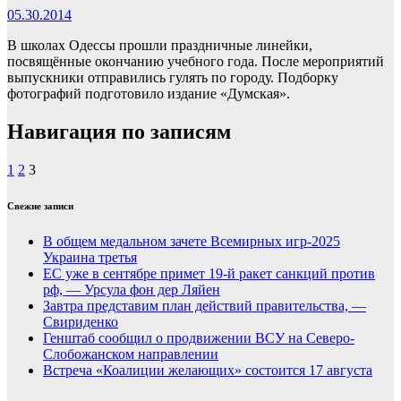
05.30.2014
В школах Одессы прошли праздничные линейки,
посвящённые окончанию учебного года. После мероприятий
выпускники отправились гулять по городу. Подборку
фотографий подготовило издание «Думская».
Навигация по записям
1
2
3
Свежие записи
В общем медальном зачете Всемирных игр-2025
Украина третья
ЕС уже в сентябре примет 19-й ракет санкций против
рф, — Урсула фон дер Ляйен
Завтра представим план действий правительства, —
Свириденко
Генштаб сообщил о продвижении ВСУ на Северо-
Слобожанском направлении
Встреча «Коалиции желающих» состоится 17 августа