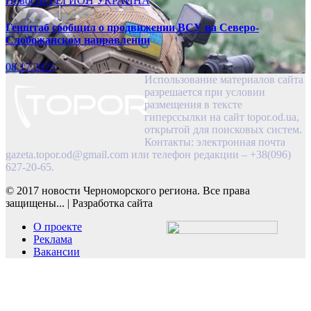
Новости
РЕГИОН
УКРАИНА
Генштаб сообщил о продвижении ВСУ на Северо-
Слобожанском направлении
08.17.2025
Использование материалов сайта
разрешается при условии
размещения в тексте
гиперссылки на сайт topor.od.ua,
открытой для поисковых систем.
Контакты: электронная почта
gazeta.topor.od@gmail.com
или телефон редакции – +38(096)
627-20-65.
© 2017 новости Черноморского региона. Все права
защищены...
|
Разработка сайта
О проекте
Реклама
Вакансии