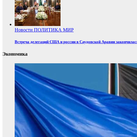
Новости
ПОЛИТИКА
МИР
Встреча делегаций США и россии в Саудовской Аравии закончилас
Экономика