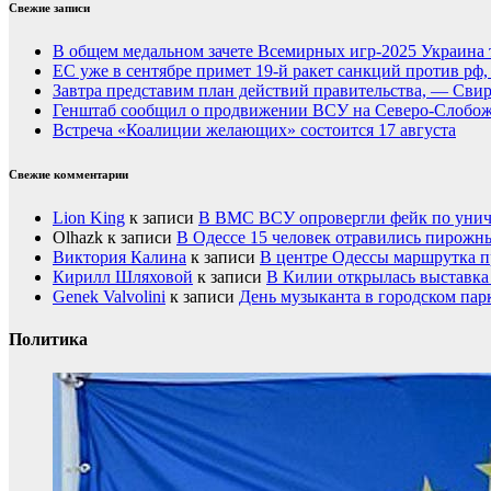
Свежие записи
В общем медальном зачете Всемирных игр-2025 Украина 
ЕС уже в сентябре примет 19-й ракет санкций против рф
Завтра представим план действий правительства, — Сви
Генштаб сообщил о продвижении ВСУ на Северо-Слобож
Встреча «Коалиции желающих» состоится 17 августа
Свежие комментарии
Lion King
к записи
В ВМС ВСУ опровергли фейк по унич
Olhazk
к записи
В Одессе 15 человек отравились пирожн
Виктория Калина
к записи
В центре Одессы маршрутка п
Кирилл Шляховой
к записи
В Килии открылась выставка 
Genek Valvolini
к записи
День музыканта в городском пар
Политика