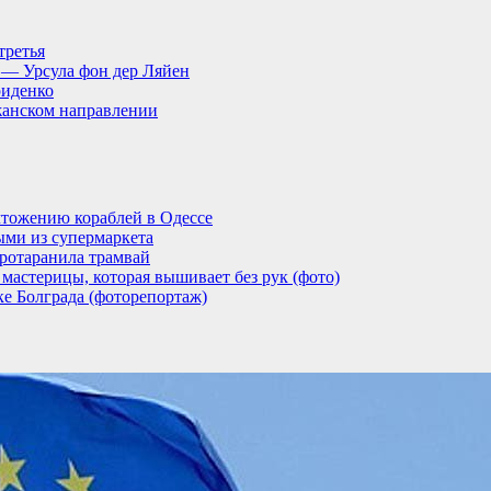
третья
, — Урсула фон дер Ляйен
риденко
анском направлении
тожению кораблей в Одессе
ыми из супермаркета
ротаранила трамвай
мастерицы, которая вышивает без рук (фото)
ке Болграда (фоторепортаж)