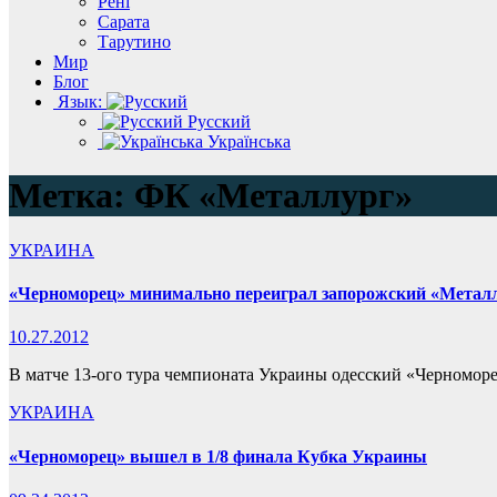
Рені
Сарата
Тарутино
Мир
Блог
Язык:
Русский
Українська
Метка:
ФК «Металлург»
УКРАИНА
«Черноморец» минимально переиграл запорожский «Метал
10.27.2012
В матче 13-ого тура чемпионата Украины одесский «Черноморец
УКРАИНА
«Черноморец» вышел в 1/8 финала Кубка Украины