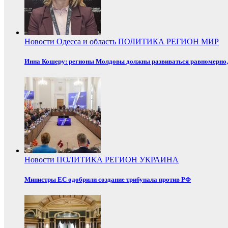
Новости
Одесса и область
ПОЛИТИКА
РЕГИОН
МИР
Инна Кошеру: регионы Молдовы должны развиваться равномерно, 
Новости
ПОЛИТИКА
РЕГИОН
УКРАИНА
Министры ЕС одобрили создание трибунала против РФ