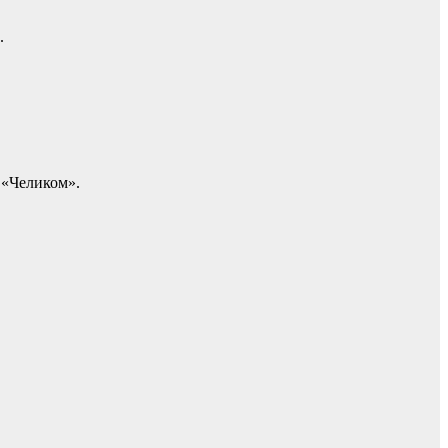
.
 «Челиком».