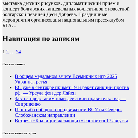
выставка детских рисунков, дипломатический прием и
концерт болгарских танцевальных коллективов с известной
болгарской певицей Деси Добрева. Праздничные
мероприятия организованы национальным пресс-клубом
БТА…
Навигация по записям
1
2
…
54
Свежие записи
В общем медальном зачете Всемирных игр-2025
Украина третья
ЕС уже в сентябре примет 19-й ракет санкций против
рф, — Урсула фон дер Ляйен
Завтра представим план действий правительства, —
Свириденко
Генштаб сообщил о продвижении ВСУ на Северо-
Слобожанском направлении
Встреча «Коалиции желающих» состоится 17 августа
Свежие комментарии