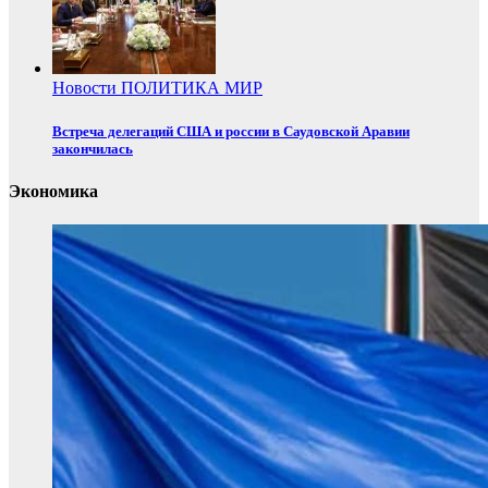
Новости
ПОЛИТИКА
МИР
Встреча делегаций США и россии в Саудовской Аравии
закончилась
Экономика