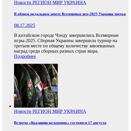
Новости
РЕГИОН
МИР
УКРАИНА
В общем медальном зачете Всемирных игр-2025 Украина третья
08.17.2025
В китайском городе Чэнду завершились Всемирные
игры-2025. Сборная Украины завершила турнир на
третьем месте по общему количеству завоеванных
наград среди сборных разных стран мира.
Подробнее
Новости
РЕГИОН
МИР
УКРАИНА
Встреча «Коалиции желающих» состоится 17 августа