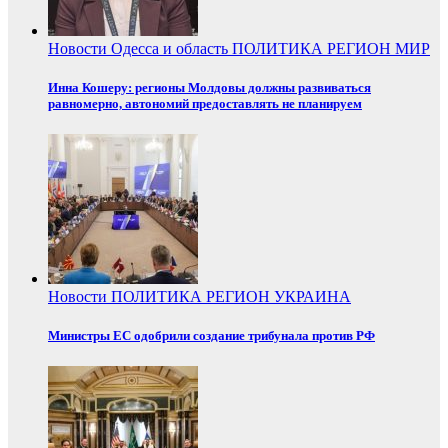
Новости
Одесса и область
ПОЛИТИКА
РЕГИОН
МИР
Инна Кошеру: регионы Молдовы должны развиваться
равномерно, автономий предоставлять не планируем
Новости
ПОЛИТИКА
РЕГИОН
УКРАИНА
Министры ЕС одобрили создание трибунала против РФ