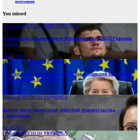
перемирия
You missed
Новости
РЕГИОН
МИР
УКРАИНА
В общем медальном зачете Всемирных игр-2025 Украина
третья
08.17.2025
Новости
РЕГИОН
УКРАИНА
ЕС уже в сентябре примет 19-й ракет санкций против рф,
— Урсула фон дер Ляйен
08.17.2025
Новости
РЕГИОН
УКРАИНА
Завтра представим план действий правительства, —
Свириденко
08.17.2025
Новости
РЕГИОН
УКРАИНА