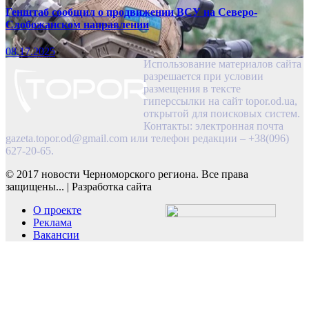
Генштаб сообщил о продвижении ВСУ на Северо-
Слобожанском направлении
08.17.2025
Использование материалов сайта
разрешается при условии
размещения в тексте
гиперссылки на сайт topor.od.ua,
открытой для поисковых систем.
Контакты: электронная почта
gazeta.topor.od@gmail.com
или телефон редакции – +38(096)
627-20-65.
© 2017 новости Черноморского региона. Все права
защищены...
|
Разработка сайта
О проекте
Реклама
Вакансии