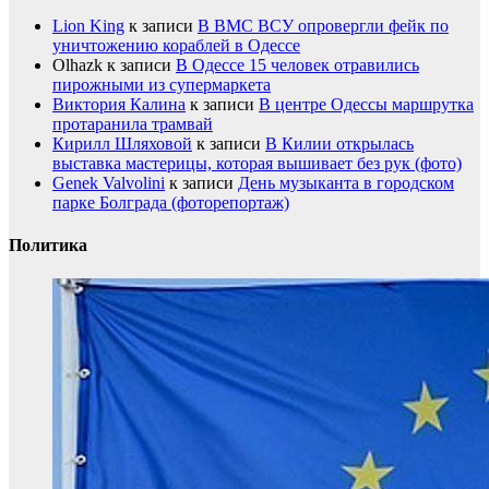
Lion King
к записи
В ВМС ВСУ опровергли фейк по
уничтожению кораблей в Одессе
Olhazk
к записи
В Одессе 15 человек отравились
пирожными из супермаркета
Виктория Калина
к записи
В центре Одессы маршрутка
протаранила трамвай
Кирилл Шляховой
к записи
В Килии открылась
выставка мастерицы, которая вышивает без рук (фото)
Genek Valvolini
к записи
День музыканта в городском
парке Болграда (фоторепортаж)
Политика