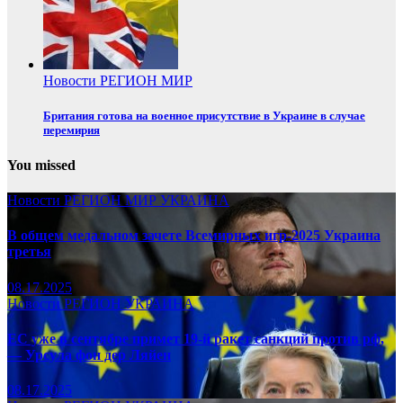
Новости
РЕГИОН
МИР
Британия готова на военное присутствие в Украине в случае
перемирия
You missed
Новости
РЕГИОН
МИР
УКРАИНА
В общем медальном зачете Всемирных игр-2025 Украина
третья
08.17.2025
Новости
РЕГИОН
УКРАИНА
ЕС уже в сентябре примет 19-й ракет санкций против рф,
— Урсула фон дер Ляйен
08.17.2025