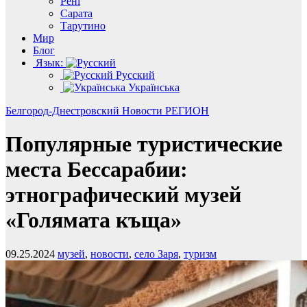
Рені
Сарата
Тарутино
Мир
Блог
Язык:
Русский
Українська
Белгород-Днестровский
Новости
РЕГИОН
Популярные туристические
места Бессарабии:
этнографический музей
«Голямата къща»
09.25.2024
музей
,
новости
,
село Заря
,
туризм