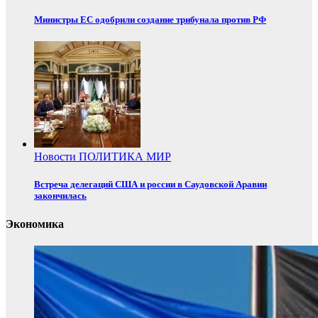
Министры ЕС одобрили создание трибунала против РФ
Новости
ПОЛИТИКА
МИР
Встреча делегаций США и россии в Саудовской Аравии
закончилась
Экономика