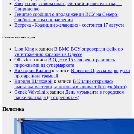
Завтра представим план действий правительства, —
Свириденко
Генштаб сообщил о продвижении ВСУ на Северо-
Слобожанском направлении
Встреча «Коалиции желающих» состоится 17 августа
Свежие комментарии
Lion King
к записи
В ВМС ВСУ опровергли фейк по
уничтожению кораблей в Одессе
Olhazk
к записи
В Одессе 15 человек отравились
пирожными из супермаркета
Виктория Калина
к записи
В центре Одессы маршрутка
протаранила трамвай
Кирилл Шляховой
к записи
В Килии открылась
выставка мастерицы, которая вышивает без рук (фото)
Genek Valvolini
к записи
День музыканта в городском
парке Болграда (фоторепортаж)
Политика