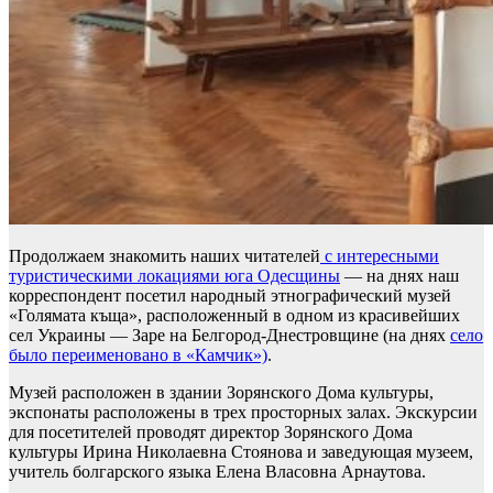
Продолжаем знакомить наших читателей
с интересными
туристическими локациями юга Одесщины
— на днях наш
корреспондент посетил народный этнографический музей
«Голямата къща», расположенный в одном из красивейших
сел Украины — Заре на Белгород-Днестровщине (на днях
село
было переименовано в «Камчик»)
.
Музей расположен в здании Зорянского Дома культуры,
экспонаты расположены в трех просторных залах. Экскурсии
для посетителей проводят директор Зорянского Дома
культуры Ирина Николаевна Стоянова и заведующая музеем,
учитель болгарского языка Елена Власовна Арнаутова.