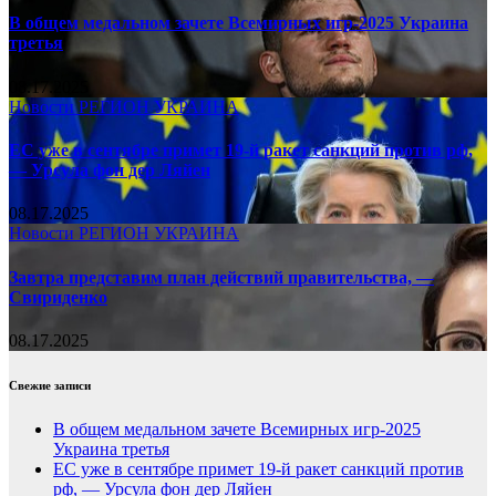
В общем медальном зачете Всемирных игр-2025 Украина
третья
08.17.2025
Новости
РЕГИОН
УКРАИНА
ЕС уже в сентябре примет 19-й ракет санкций против рф,
— Урсула фон дер Ляйен
08.17.2025
Новости
РЕГИОН
УКРАИНА
Завтра представим план действий правительства, —
Свириденко
08.17.2025
Свежие записи
В общем медальном зачете Всемирных игр-2025
Украина третья
ЕС уже в сентябре примет 19-й ракет санкций против
рф, — Урсула фон дер Ляйен