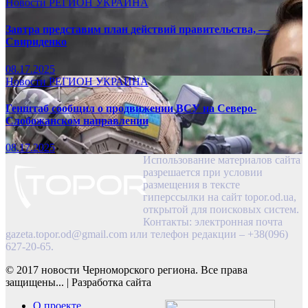
Новости
РЕГИОН
УКРАИНА
Завтра представим план действий правительства, —
Свириденко
08.17.2025
Новости
РЕГИОН
УКРАИНА
Генштаб сообщил о продвижении ВСУ на Северо-
Слобожанском направлении
08.17.2025
Использование материалов сайта
разрешается при условии
размещения в тексте
гиперссылки на сайт topor.od.ua,
открытой для поисковых систем.
Контакты: электронная почта
gazeta.topor.od@gmail.com
или телефон редакции – +38(096)
627-20-65.
© 2017 новости Черноморского региона. Все права
защищены...
|
Разработка сайта
О проекте