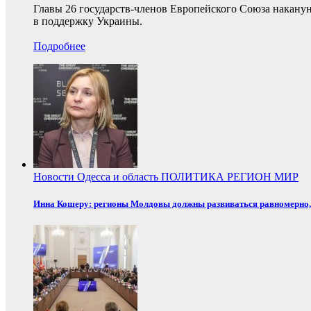
Главы 26 государств-членов Европейского Союза накану
в поддержку Украины.
Подробнее
Новости
Одесса и область
ПОЛИТИКА
РЕГИОН
МИР
Инна Кошеру: регионы Молдовы должны развиваться равномерно, 