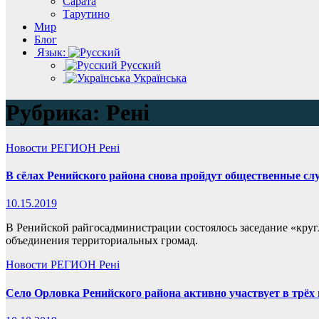
Сарата
Тарутино
Мир
Блог
Язык:
Русский
Українська
Рубрика:
Рені
Новости
РЕГИОН
Рені
В сёлах Ренийского района снова пройдут общественные сл
10.15.2019
В Ренийской райгосадминистрации состоялось заседание «круг
объединения территориальных громад.
Новости
РЕГИОН
Рені
Село Орловка Ренийского района активно участвует в трёх