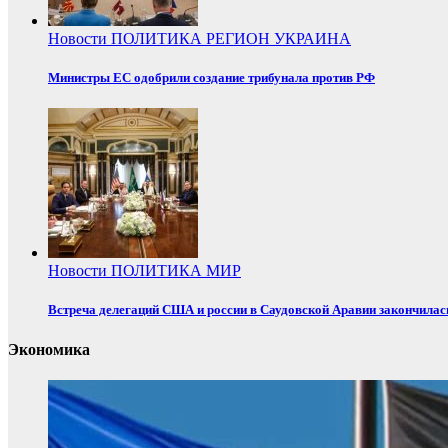
Новости
ПОЛИТИКА
РЕГИОН
УКРАИНА
Министры ЕС одобрили создание трибунала против РФ
Новости
ПОЛИТИКА
МИР
Встреча делегаций США и россии в Саудовской Аравии закончилас
Экономика