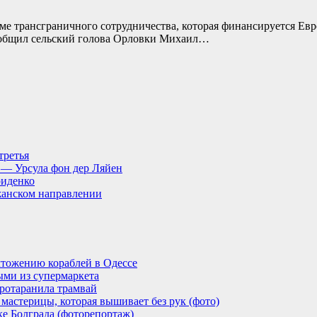
ме трансграничного сотрудничества, которая финансируется Ев
 сообщил сельский голова Орловки Михаил…
третья
, — Урсула фон дер Ляйен
риденко
анском направлении
тожению кораблей в Одессе
ыми из супермаркета
ротаранила трамвай
мастерицы, которая вышивает без рук (фото)
ке Болграда (фоторепортаж)