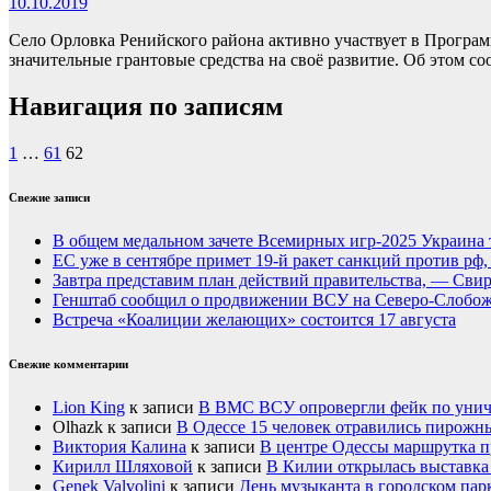
10.10.2019
Село Орловка Ренийского района активно участвует в Програм
значительные грантовые средства на своё развитие. Об этом
Навигация по записям
1
…
61
62
Свежие записи
В общем медальном зачете Всемирных игр-2025 Украина 
ЕС уже в сентябре примет 19-й ракет санкций против рф
Завтра представим план действий правительства, — Сви
Генштаб сообщил о продвижении ВСУ на Северо-Слобож
Встреча «Коалиции желающих» состоится 17 августа
Свежие комментарии
Lion King
к записи
В ВМС ВСУ опровергли фейк по унич
Olhazk
к записи
В Одессе 15 человек отравились пирожн
Виктория Калина
к записи
В центре Одессы маршрутка п
Кирилл Шляховой
к записи
В Килии открылась выставка 
Genek Valvolini
к записи
День музыканта в городском пар