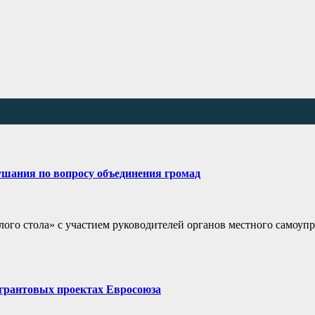
ушания по вопросу объединения громад
лого стола» с участием руководителей органов местного самоуп
 грантовых проектах Евросоюза