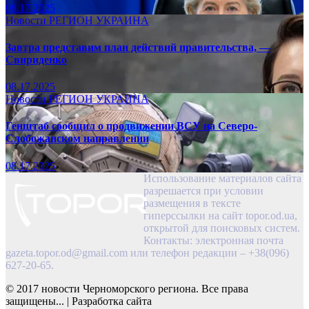
08.17.2025
Новости
РЕГИОН
УКРАИНА
Завтра представим план действий правительства, —
Свириденко
08.17.2025
Новости
РЕГИОН
УКРАИНА
Генштаб сообщил о продвижении ВСУ на Северо-
Слобожанском направлении
08.17.2025
Использование материалов сайта
разрешается при условии
размещения в тексте
гиперссылки на сайт topor.od.ua,
открытой для поисковых систем.
Контакты: электронная почта
gazeta.topor.od@gmail.com
или телефон редакции – +38(096)
627-20-65.
© 2017 новости Черноморского региона. Все права
защищены...
|
Разработка сайта