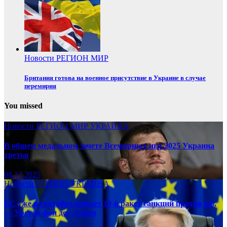
Новости
РЕГИОН
МИР
Британия готова на военное присутствие в Украине в случае
перемирия
You missed
Новости
РЕГИОН
МИР
УКРАИНА
В общем медальном зачете Всемирных игр-2025 Украина
третья
08.17.2025
Новости
РЕГИОН
УКРАИНА
ЕС уже в сентябре примет 19-й ракет санкций против рф,
— Урсула фон дер Ляйен