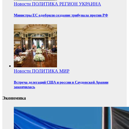
Новости
ПОЛИТИКА
РЕГИОН
УКРАИНА
Министры ЕС одобрили создание трибунала против РФ
Новости
ПОЛИТИКА
МИР
Встреча делегаций США и россии в Саудовской Аравии
закончилась
Экономика