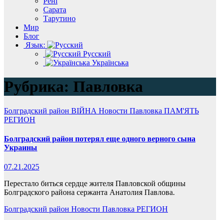
Рені
Сарата
Тарутино
Мир
Блог
Язык:
Русский
Українська
Рубрика:
Павловка
Болградский район
ВІЙНА
Новости
Павловка
ПАМ'ЯТЬ
РЕГИОН
Болградский район потерял еще одного верного сына
Украины
07.21.2025
Перестало биться сердце жителя Павловской общины
Болградского района сержанта Анатолия Павлова.
Болградский район
Новости
Павловка
РЕГИОН