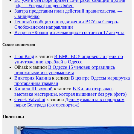
ЕС уже в сентябре примет 19-й ракет санкций против
рф, — Урсула фон дер Ляйен
Завтра представим план действий правительства, —
Свириденко
Генштаб сообщил о продвижении ВСУ на Северо-
Слобожанском направлении
Встреча «Коалиции желающих» состоится 17 августа
Свежие комментарии
Lion King
к записи
В ВМС ВСУ опровергли фейк по
уничтожению кораблей в Одессе
Olhazk
к записи
В Одессе 15 человек отравились
пирожными из супермаркета
Виктория Калина
к записи
В центре Одессы маршрутка
протаранила трамвай
Кирилл Шляховой
к записи
В Килии открылась
выставка мастерицы, которая вышивает без рук (фото)
Genek Valvolini
к записи
День музыканта в городском
парке Болграда (фоторепортаж)
Политика