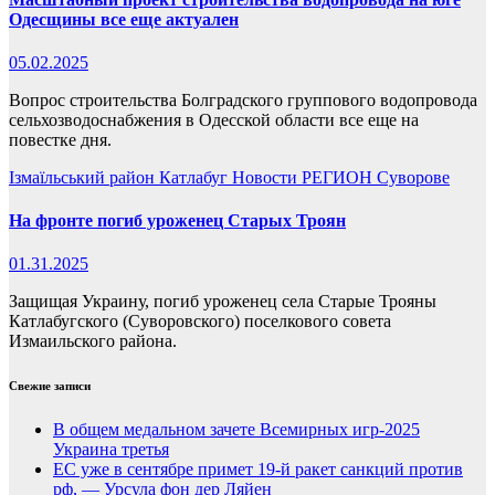
Одесщины все еще актуален
05.02.2025
Вопрос строительства Болградского группового водопровода
сельхозводоснабжения в Одесской области все еще на
повестке дня.
Ізмаїльський район
Катлабуг
Новости
РЕГИОН
Суворове
На фронте погиб уроженец Старых Троян
01.31.2025
Защищая Украину, погиб уроженец села Старые Трояны
Катлабугского (Суворовского) поселкового совета
Измаильского района.
Свежие записи
В общем медальном зачете Всемирных игр-2025
Украина третья
ЕС уже в сентябре примет 19-й ракет санкций против
рф, — Урсула фон дер Ляйен