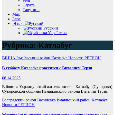
Рені
Сарата
Тарутино
Мир
Блог
Язык:
Русский
Українська
Рубрика:
Катлабуг
ВІЙНА
Ізмаїльський район
Катлабуг
Новости
РЕГИОН
В субботу Катлабуг простится с Виталием Терзи
08.14.2025
В боях за Украину погиб житель поселка Катлабуг (Суворово)
Суворовской общины Измаильского района Виталий Терзи.
Болградский район
Василевка
Ізмаїльський район
Катлабуг
Новости
РЕГИОН
Масштабный проект строительства водопровода на юге