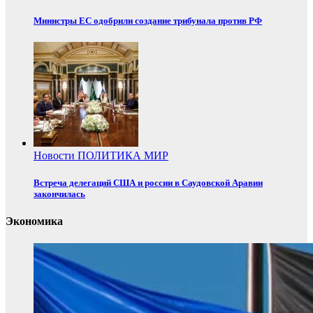
Министры ЕС одобрили создание трибунала против РФ
Новости
ПОЛИТИКА
МИР
Встреча делегаций США и россии в Саудовской Аравии
закончилась
Экономика