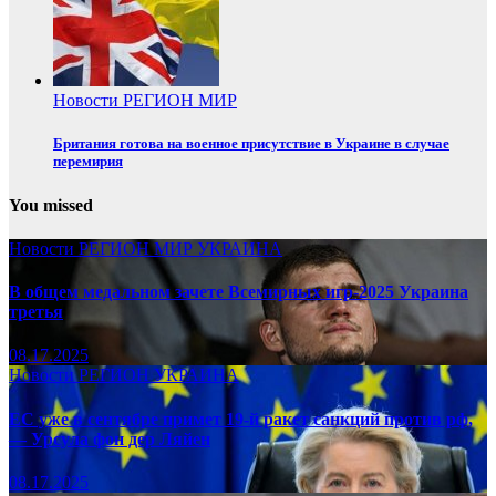
Новости
РЕГИОН
МИР
Британия готова на военное присутствие в Украине в случае
перемирия
You missed
Новости
РЕГИОН
МИР
УКРАИНА
В общем медальном зачете Всемирных игр-2025 Украина
третья
08.17.2025
Новости
РЕГИОН
УКРАИНА
ЕС уже в сентябре примет 19-й ракет санкций против рф,
— Урсула фон дер Ляйен
08.17.2025