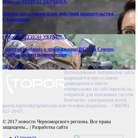
Новости
РЕГИОН
УКРАИНА
Завтра представим план действий правительства, —
Свириденко
08.17.2025
Новости
РЕГИОН
УКРАИНА
Генштаб сообщил о продвижении ВСУ на Северо-
Слобожанском направлении
08.17.2025
Использование материалов сайта
разрешается при условии
размещения в тексте
гиперссылки на сайт topor.od.ua,
открытой для поисковых систем.
Контакты: электронная почта
gazeta.topor.od@gmail.com
или телефон редакции – +38(096)
627-20-65.
© 2017 новости Черноморского региона. Все права
защищены...
|
Разработка сайта
О проекте