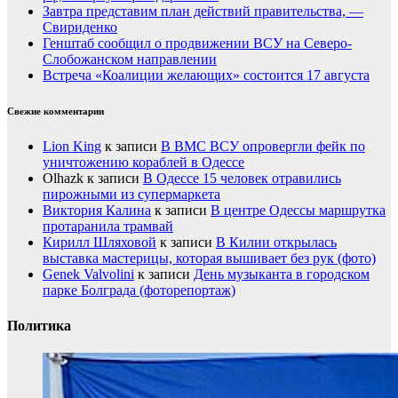
Завтра представим план действий правительства, —
Свириденко
Генштаб сообщил о продвижении ВСУ на Северо-
Слобожанском направлении
Встреча «Коалиции желающих» состоится 17 августа
Свежие комментарии
Lion King
к записи
В ВМС ВСУ опровергли фейк по
уничтожению кораблей в Одессе
Olhazk
к записи
В Одессе 15 человек отравились
пирожными из супермаркета
Виктория Калина
к записи
В центре Одессы маршрутка
протаранила трамвай
Кирилл Шляховой
к записи
В Килии открылась
выставка мастерицы, которая вышивает без рук (фото)
Genek Valvolini
к записи
День музыканта в городском
парке Болграда (фоторепортаж)
Политика