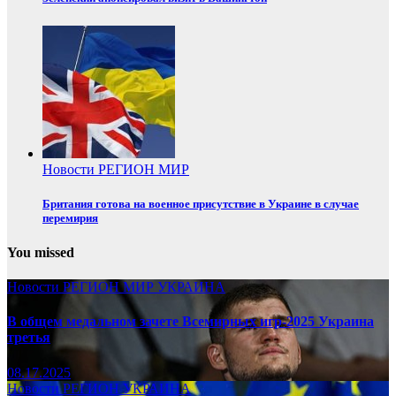
Новости
РЕГИОН
МИР
Британия готова на военное присутствие в Украине в случае
перемирия
You missed
Новости
РЕГИОН
МИР
УКРАИНА
В общем медальном зачете Всемирных игр-2025 Украина
третья
08.17.2025
Новости
РЕГИОН
УКРАИНА