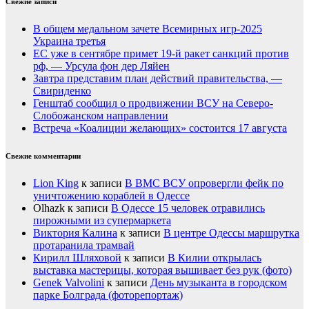
Свежие записи
В общем медальном зачете Всемирных игр-2025
Украина третья
ЕС уже в сентябре примет 19-й ракет санкций против
рф, — Урсула фон дер Ляйен
Завтра представим план действий правительства, —
Свириденко
Генштаб сообщил о продвижении ВСУ на Северо-
Слобожанском направлении
Встреча «Коалиции желающих» состоится 17 августа
Свежие комментарии
Lion King
к записи
В ВМС ВСУ опровергли фейк по
уничтожению кораблей в Одессе
Olhazk
к записи
В Одессе 15 человек отравились
пирожными из супермаркета
Виктория Калина
к записи
В центре Одессы маршрутка
протаранила трамвай
Кирилл Шляховой
к записи
В Килии открылась
выставка мастерицы, которая вышивает без рук (фото)
Genek Valvolini
к записи
День музыканта в городском
парке Болграда (фоторепортаж)