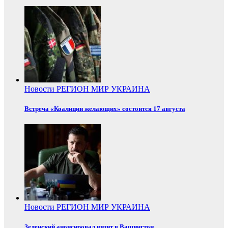
Новости
РЕГИОН
МИР
УКРАИНА
Встреча «Коалиции желающих» состоится 17 августа
Новости
РЕГИОН
МИР
УКРАИНА
Зеленский анонсировал визит в Вашингтон