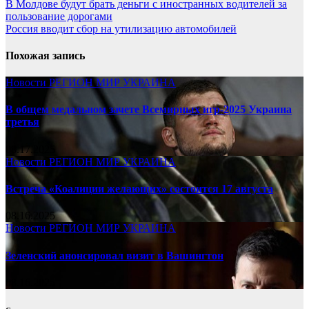
В Молдове будут брать деньги с иностранных водителей за
пользование дорогами
Россия вводит сбор на утилизацию автомобилей
Похожая запись
Новости
РЕГИОН
МИР
УКРАИНА
В общем медальном зачете Всемирных игр-2025 Украина
третья
08.17.2025
Новости
РЕГИОН
МИР
УКРАИНА
Встреча «Коалиции желающих» состоится 17 августа
08.16.2025
Новости
РЕГИОН
МИР
УКРАИНА
Зеленский анонсировал визит в Вашингтон
08.16.2025