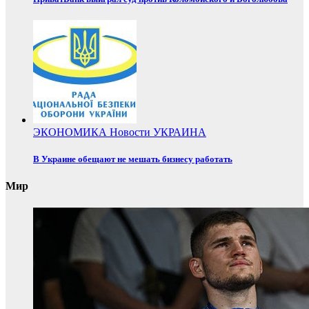
ЭКОНОМИКА
Новости
УКРАИНА
В Украине обещают не мешать бизнесу работать
Мир