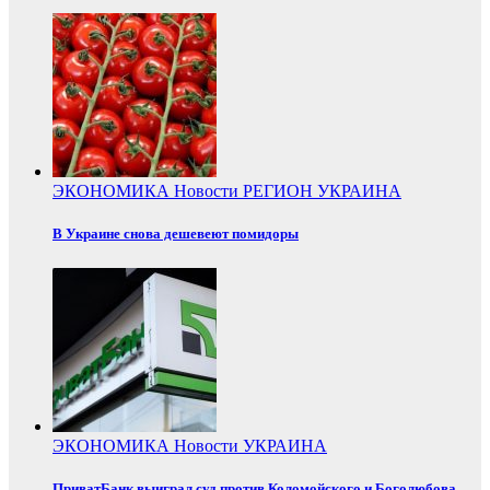
ЭКОНОМИКА
Новости
РЕГИОН
УКРАИНА
В Украине снова дешевеют помидоры
ЭКОНОМИКА
Новости
УКРАИНА
ПриватБанк выиграл суд против Коломойского и Боголюбова