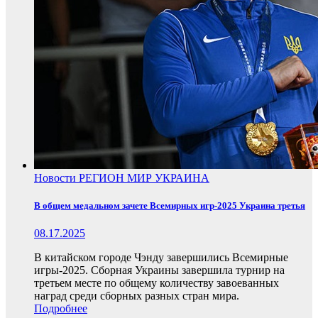
Новости
РЕГИОН
МИР
УКРАИНА
В общем медальном зачете Всемирных игр-2025 Украина третья
08.17.2025
В китайском городе Чэнду завершились Всемирные
игры-2025. Сборная Украины завершила турнир на
третьем месте по общему количеству завоеванных
наград среди сборных разных стран мира.
Подробнее