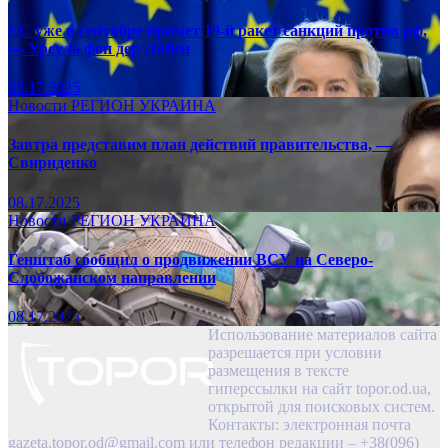
ЕС уже в сентябре примет 19-й ракет санкций против рф,
— Урсула фон дер Ляйен
08.17.2025
Новости
РЕГИОН
УКРАИНА
Завтра представим план действий правительства, —
Свириденко
08.17.2025
Новости
РЕГИОН
УКРАИНА
Генштаб сообщил о продвижении ВСУ на Северо-
Слобожанском направлении
08.17.2025
Использование материалов сайта
разрешается при условии
размещения в тексте
гиперссылки на сайт topor.od.ua,
открытой для поисковых систем.
Контакты: электронная почта
gazeta.topor.od@gmail.com
или телефон редакции – +38(096)