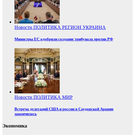
Новости
ПОЛИТИКА
РЕГИОН
УКРАИНА
Министры ЕС одобрили создание трибунала против РФ
Новости
ПОЛИТИКА
МИР
Встреча делегаций США и россии в Саудовской Аравии
закончилась
Экономика