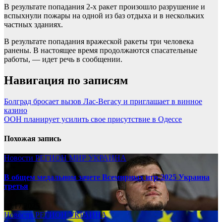
В результате попадания 2-х ракет произошло разрушение и
вспыхнули пожары на одной из баз отдыха и в нескольких
частных зданиях.
В результате попадания вражеской ракеты три человека
ранены. В настоящее время продолжаются спасательные
работы, — идет речь в сообщении.
Навигация по записям
Болград бросает вызов Лас-Вегасу и приглашает в винное
казино
ООН планирует усилить свое присутствие в Одессе
Похожая запись
Новости
РЕГИОН
МИР
УКРАИНА
В общем медальном зачете Всемирных игр-2025 Украина
третья
08.17.2025
Новости
РЕГИОН
УКРАИНА