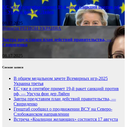
ЕС уже в сентябре примет 19-й ракет санкций против рф,
— Урсула фон дер Ляйен
08.17.2025
Новости
РЕГИОН
УКРАИНА
Завтра представим план действий правительства, —
Свириденко
08.17.2025
Свежие записи
В общем медальном зачете Всемирных игр-2025
Украина третья
ЕС уже в сентябре примет 19-й ракет санкций против
рф, — Урсула фон дер Ляйен
Завтра представим план действий правительства, —
Свириденко
Генштаб сообщил о продвижении ВСУ на Северо-
Слобожанском направлении
Встреча «Коалиции желающих» состоится 17 августа