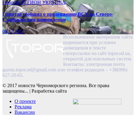
Новости
РЕГИОН
УКРАИНА
Генштаб сообщил о продвижении ВСУ на Северо-
Слобожанском направлении
08.17.2025
Использование материалов сайта
разрешается при условии
размещения в тексте
гиперссылки на сайт topor.od.ua,
открытой для поисковых систем.
Контакты: электронная почта
gazeta.topor.od@gmail.com
или телефон редакции – +38(096)
627-20-65.
© 2017 новости Черноморского региона. Все права
защищены...
|
Разработка сайта
О проекте
Реклама
Вакансии