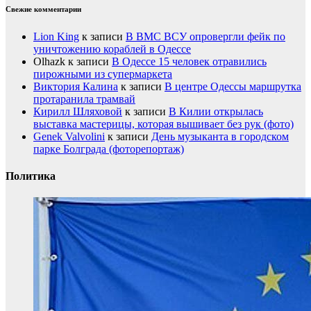
Свежие комментарии
Lion King
к записи
В ВМС ВСУ опровергли фейк по
уничтожению кораблей в Одессе
Olhazk
к записи
В Одессе 15 человек отравились
пирожными из супермаркета
Виктория Калина
к записи
В центре Одессы маршрутка
протаранила трамвай
Кирилл Шляховой
к записи
В Килии открылась
выставка мастерицы, которая вышивает без рук (фото)
Genek Valvolini
к записи
День музыканта в городском
парке Болграда (фоторепортаж)
Политика