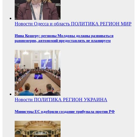
Новости
Одесса и область
ПОЛИТИКА
РЕГИОН
МИР
Инна Кошеру: регионы Молдовы должны развиваться
равномерно, автономий предоставлять не планируем
Новости
ПОЛИТИКА
РЕГИОН
УКРАИНА
Министры ЕС одобрили создание трибунала против РФ