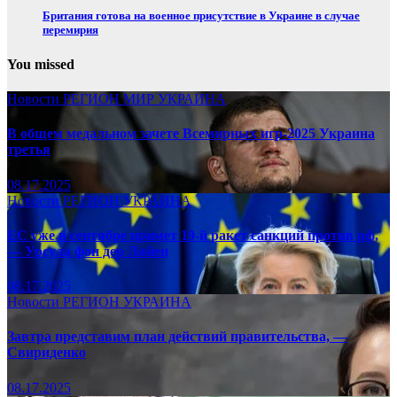
Британия готова на военное присутствие в Украине в случае
перемирия
You missed
Новости
РЕГИОН
МИР
УКРАИНА
В общем медальном зачете Всемирных игр-2025 Украина
третья
08.17.2025
Новости
РЕГИОН
УКРАИНА
ЕС уже в сентябре примет 19-й ракет санкций против рф,
— Урсула фон дер Ляйен
08.17.2025
Новости
РЕГИОН
УКРАИНА
Завтра представим план действий правительства, —
Свириденко
08.17.2025