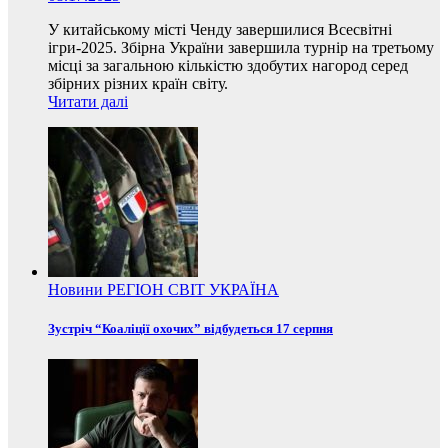
У китайському місті Ченду завершилися Всесвітні
ігри-2025. Збірна України завершила турнір на третьому
місці за загальною кількістю здобутих нагород серед
збірних різних країн світу.
Читати далі
Новини
РЕГІОН
СВІТ
УКРАЇНА
Зустріч “Коаліції охочих” відбудеться 17 серпня