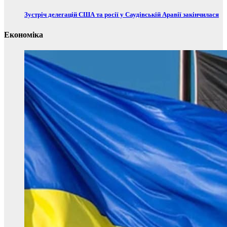
Зустріч делегацій США та росії у Саудівській Аравії закінчилася
Економіка