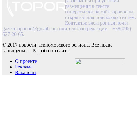
разрешается при условии
размещения в тексте
гиперссылки на сайт topor.od.ua,
открытой для поисковых систем.
Контакты: электронная почта
gazeta.topor.od@gmail.com
или телефон редакции – +38(096)
627-20-65.
© 2017 новости Черноморского региона. Все права
защищены...
|
Разработка сайта
О проекте
Реклама
Вакансии