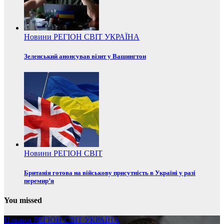
Новини
РЕГІОН
СВІТ
УКРАЇНА
Зеленський анонсував візит у Вашингтон
Новини
РЕГІОН
СВІТ
Британія готова на військову присутність в Україні у разі
перемир’я
You missed
Новини
РЕГІОН
СВІТ
УКРАЇНА