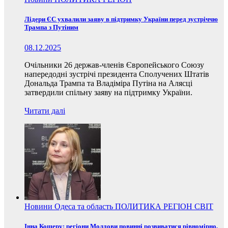
Лідери ЄС ухвалили заяву в підтримку України перед зустріччю
Трампа з Путіним
08.12.2025
Очільники 26 держав-членів Європейського Союзу
напередодні зустрічі президента Сполучених Штатів
Дональда Трампа та Владіміра Путіна на Алясці
затвердили спільну заяву на підтримку України.
Читати далі
Новини
Одеса та область
ПОЛИТИКА
РЕГІОН
СВІТ
Інна Кошеру: регіони Молдови повинні розвиватися рівномірно,