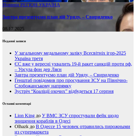
Новини
РЕГІОН
УКРАЇНА
Завтра презентуємо план дій Уряду, – Свириденко
08.17.2025
Недавні записи
У загальному медальному заліку Всесвітніх ігор-2025
Україна третя
ЄС вже у вересні ухвалить 19-й ракет санкцій проти рф,
– Урсула фон дер Ляєн
Завтра презентуємо план дій Уряду, – Свириденко
Генштаб повідомив про просування ЗСУ на Північно-
Слобожанському напрямку
Зустріч “Коаліції охочих” відбудеться 17 серпня
Останні коментарі
Lion King
до
У ВМС ЗСУ спростували фейк щодо
знищення кораблів в Одесі
Olhazk
до
В Одессе 15 человек отравились пирожными
из супермаркета