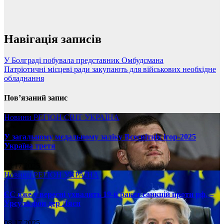
Навігація записів
У Болграді побувала представник Омбудсмана
Патріотичні місцеві ради закупають для військових необхідне
обладнання
Пов’язаний запис
Новини
РЕГІОН
СВІТ
УКРАЇНА
У загальному медальному заліку Всесвітніх ігор-2025
Україна третя
08.17.2025
Новини
РЕГІОН
УКРАЇНА
ЄС вже у вересні ухвалить 19-й ракет санкцій проти рф, –
Урсула фон дер Ляєн
08.17.2025