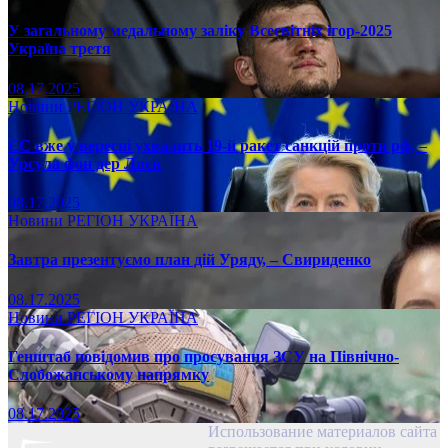
У загальному медальному заліку Всесвітніх ігор-2025
Україна третя
08.17.2025
Новини
РЕГІОН
УКРАЇНА
ЄС вже у вересні ухвалить 19-й ракет санкцій проти рф, –
Урсула фон дер Ляєн
08.17.2025
Новини
РЕГІОН
УКРАЇНА
Завтра презентуємо план дій Уряду, – Свириденко
08.17.2025
Новини
РЕГІОН
УКРАЇНА
Генштаб повідомив про просування ЗСУ на Північно-
Слобожанському напрямку
08.17.2025
Использование материалов сайта