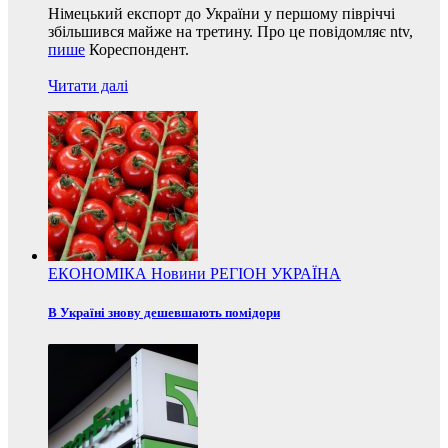
Німецький експорт до України у першому півріччі
збільшився майже на третину. Про це повідомляє ntv,
пише
Кореспондент.
Читати далі
ЕКОНОМІКА
Новини
РЕГІОН
УКРАЇНА
В Україні знову дешевшають помідори