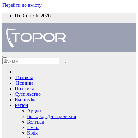
Перейти до вмісту
Пт. Сер 7th, 2026
Головна
Новини
Політика
Суспільство
Економіка
Регіон
Арциз
Білгород-Дністровский
Болград
Ізмаїл
Кілія