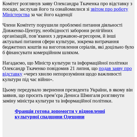
Комітет розглянув заяву Олександра Ткаченка про відставку з
посади, заслухав його та ознайомилися зі
звітом про роботу
Міністерства
за час його каденції
Члени Комітету порушили проблемні питання діяльності
Довженко-Центру, необхідності заборони релігійних
організацій, пов’язаних з державою-агресором, й інші
актуальні питання сфери культури, зокрема витрачання
бюджетних коштів на виготовлення серіалів, які доцільно було
б фінансувати комерційним шляхом.
Нагадаємо, що Міністр культури та інформаційної політики
Олександр Ткаченко повідомив 21 липня, що
подав заяву про
відставку
«через хвилю непорозуміння щодо важливості
культури під час війни».
Цьому передувало звернення президента України, в якому він
заявив, що просить прем’єра Дениса Шмигаля розглянути
заміну міністра культури та інформаційної політики.
Франція готова допомогти у відновленні
культурної спадщини Одещини