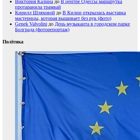
Виктория Калина
до
В центре Одессы маршрутка
протаранила трамвай
Кирилл Шляховой
до
В Килии открылась выставка
мастерицы, которая вышивает без рук (фото)
Genek Valvolini
до
День музыканта в городском парке
Болграда (фоторепортаж)
Політика