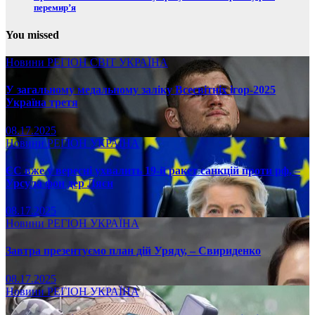
перемир’я
You missed
Новини
РЕГІОН
СВІТ
УКРАЇНА
У загальному медальному заліку Всесвітніх ігор-2025
Україна третя
08.17.2025
Новини
РЕГІОН
УКРАЇНА
ЄС вже у вересні ухвалить 19-й ракет санкцій проти рф, –
Урсула фон дер Ляєн
08.17.2025
Новини
РЕГІОН
УКРАЇНА
Завтра презентуємо план дій Уряду, – Свириденко
08.17.2025
Новини
РЕГІОН
УКРАЇНА