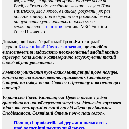
які, власне, і є причиною хронічної агресивності
Росії, свідомо або несвідомо, звучать з вуст Папи
Римського, місія якого, в нашому розумінні, як раз
полягає в тому, аби відкрити очі російської молоді
на руйнівний курс нинішнього російського
керівництва»,
–
написав
речника МЗС України
Олег Ніколенко.
Додамо, що Глава Української Греко-Католицької
Церкви
Блаженніший Святослав заявив
, що
«подібні
висловлювання надихають неоколоніальні амбіції країни-
агресора, хоча мали
б категорично засуджувати такий
спосіб «бути росіянами».
З
метою уникнення будь-яких маніпуляцій щодо намірів,
контексту та
висловлювань, присвоєних Святішому
Отцеві, ми
очікуємо від Святого Престолу пояснення цієї
ситуації.
Українська Греко-Католицька Церква разом з усіма
громадянами нашої держави засуджує ідеологію «русского
міра» та весь кримінальний спосіб «бути росіянами».
Сподіваємося, Святіший Отець почує наш голос
»
.
Польща і прибалтійські держави вимагають,
щоб вагнерівці покинули білорусь