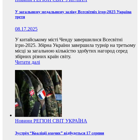
У загальному медальному заліку Всесвітніх ігор-2025 Україна
третя
08.17.2025
У китайському місті Ченду завершилися Всесвітні
ігри-2025. Збірна України завершила турнір на третьому
місці за загальною кількістю здобутих нагород серед
збірних різних країн світу.
Читати далі
Новини
РЕГІОН
СВІТ
УКРАЇНА
Зустріч “Коаліції охочих” відбудеться 17 серпня