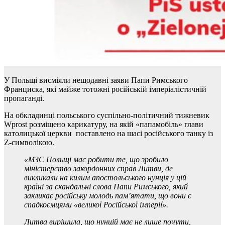
У Польщі висміяли нещодавні заяви Папи Римського
Франциска, які майже тотожні російській імперіалістичній
пропаганді.
На обкладинці польського суспільно-політичний тижневик
Wprost розміщено карикатуру, на якій «папамобіль» глави
католицької церкви поставлено на шасі російського танку із
Z-символікою.
«МЗС Польщі має робити те, що зробило
міністерство закордонних справ Литви, де
викликали на килим апостольського нунція у цій
країні за скандальні слова Папи Римського, який
закликає російську молодь пам’ятати, що вони є
спадкоємцями «великої Російської імперії».
Литва вирішила, що нунцій має не лише почути,