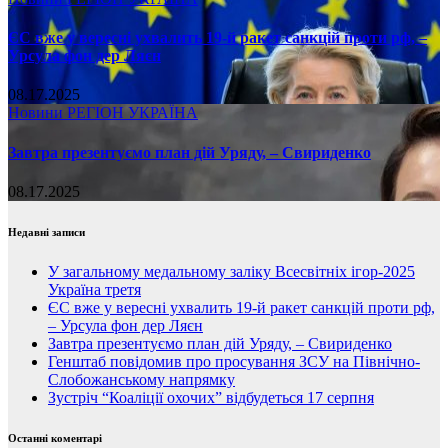
ЄС вже у вересні ухвалить 19-й ракет санкцій проти рф, –
Урсула фон дер Ляєн
08.17.2025
Новини
РЕГІОН
УКРАЇНА
Завтра презентуємо план дій Уряду, – Свириденко
08.17.2025
Недавні записи
У загальному медальному заліку Всесвітніх ігор-2025
Україна третя
ЄС вже у вересні ухвалить 19-й ракет санкцій проти рф,
– Урсула фон дер Ляєн
Завтра презентуємо план дій Уряду, – Свириденко
Генштаб повідомив про просування ЗСУ на Північно-
Слобожанському напрямку
Зустріч “Коаліції охочих” відбудеться 17 серпня
Останні коментарі