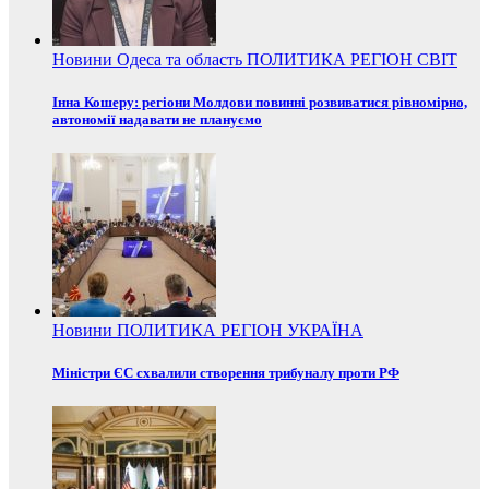
Новини
Одеса та область
ПОЛИТИКА
РЕГІОН
СВІТ
Інна Кошеру: регіони Молдови повинні розвиватися рівномірно,
автономії надавати не плануємо
Новини
ПОЛИТИКА
РЕГІОН
УКРАЇНА
Міністри ЄС схвалили створення трибуналу проти РФ