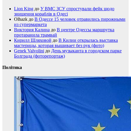
Lion King
до
У ВМС ЗСУ спростували фейк щодо
знищення кораблів в Одесі
Olhazk
до
В Одессе 15 человек отравились пирожными
из супермаркета
Виктория Калина
до
В центре Одессы маршрутка
протаранила трамвай
Кирилл Шляховой
до
В Килии открылась выставка
мастерицы, которая вышивает без рук (фото)
Genek Valvolini
до
День музыканта в городском парке
Болграда (фоторепортаж)
Політика