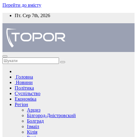
Перейти до вмісту
Пт. Сер 7th, 2026
Головна
Новини
Політика
Суспільство
Економіка
Регіон
Арциз
Білгород-Дністровский
Болград
Ізмаїл
Кілія