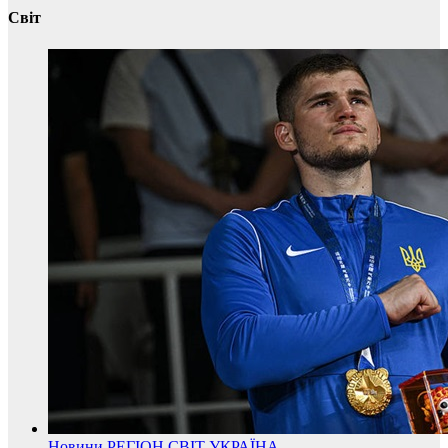
Світ
Новини
РЕГІОН
СВІТ
УКРАЇНА