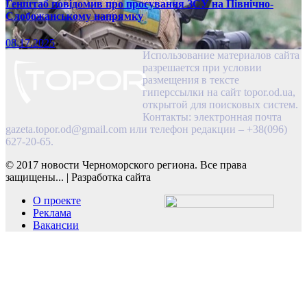
Генштаб повідомив про просування ЗСУ на Північно-
Слобожанському напрямку
08.17.2025
Использование материалов сайта
разрешается при условии
размещения в тексте
гиперссылки на сайт topor.od.ua,
открытой для поисковых систем.
Контакты: электронная почта
gazeta.topor.od@gmail.com
или телефон редакции – +38(096)
627-20-65.
© 2017 новости Черноморского региона. Все права
защищены...
|
Разработка сайта
О проекте
Реклама
Вакансии