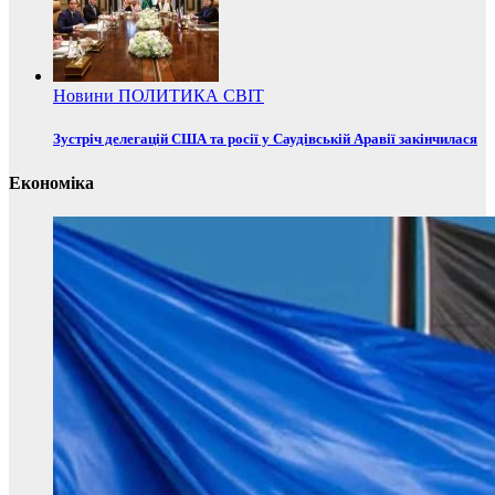
Новини
ПОЛИТИКА
СВІТ
Зустріч делегацій США та росії у Саудівській Аравії закінчилася
Економіка