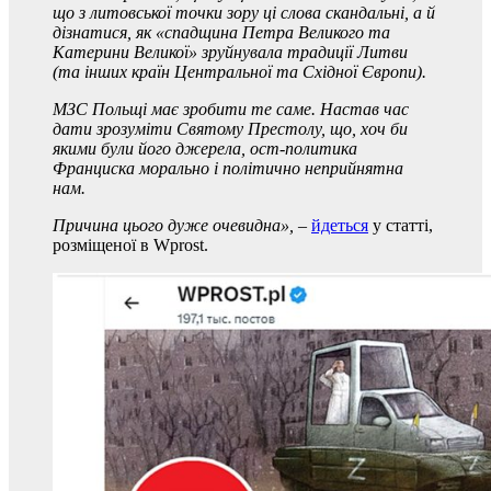
що з литовської точки зору ці слова скандальні, а й
дізнатися, як «спадщина Петра Великого та
Катерини Великої» зруйнувала традиції Литви
(та інших країн Центральної та Східної Європи).
МЗС Польщі має зробити те саме. Настав час
дати зрозуміти Святому Престолу, що, хоч би
якими були його джерела, ост-политика
Франциска морально і політично неприйнятна
нам.
Причина цього дуже очевидна»,
–
йдеться
у статті,
розміщеної в Wprost.