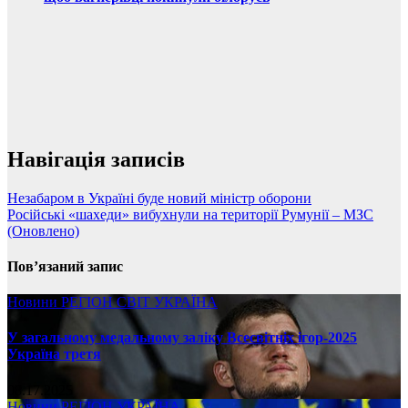
Навігація записів
Незабаром в Україні буде новий міністр оборони
Російські «шахеди» вибухнули на території Румунії – МЗС
(Оновлено)
Пов’язаний запис
Новини
РЕГІОН
СВІТ
УКРАЇНА
У загальному медальному заліку Всесвітніх ігор-2025
Україна третя
08.17.2025
Новини
РЕГІОН
УКРАЇНА