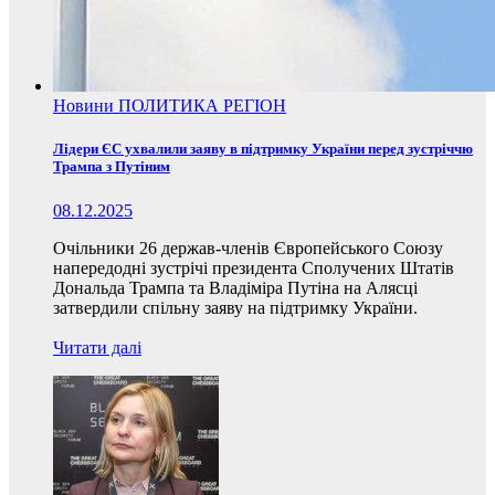
Новини
ПОЛИТИКА
РЕГІОН
Лідери ЄС ухвалили заяву в підтримку України перед зустріччю
Трампа з Путіним
08.12.2025
Очільники 26 держав-членів Європейського Союзу
напередодні зустрічі президента Сполучених Штатів
Дональда Трампа та Владіміра Путіна на Алясці
затвердили спільну заяву на підтримку України.
Читати далі