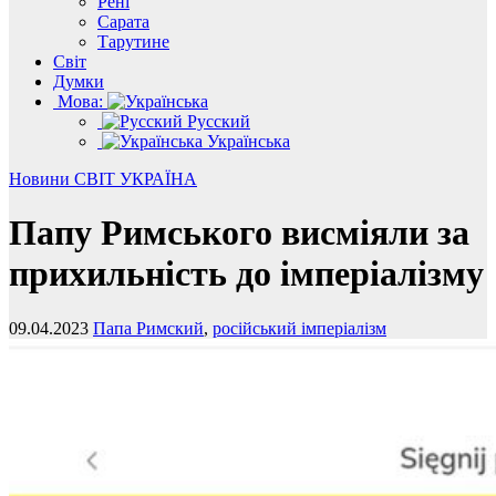
Рені
Сарата
Тарутине
Світ
Думки
Мова:
Русский
Українська
Новини
СВІТ
УКРАЇНА
Папу Римського висміяли за
прихильність до імперіалізму
09.04.2023
Папа Римский
,
російський імперіалізм