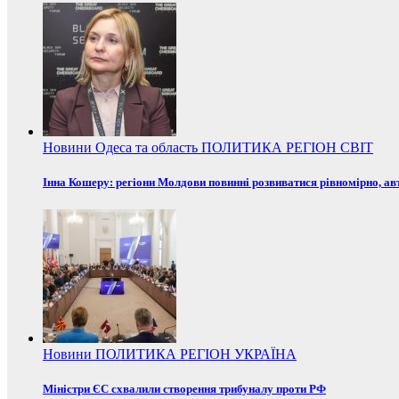
Новини
Одеса та область
ПОЛИТИКА
РЕГІОН
СВІТ
Інна Кошеру: регіони Молдови повинні розвиватися рівномірно, ав
Новини
ПОЛИТИКА
РЕГІОН
УКРАЇНА
Міністри ЄС схвалили створення трибуналу проти РФ