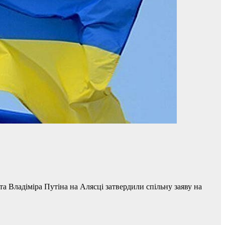
 Владіміра Путіна на Алясці затвердили спільну заяву на