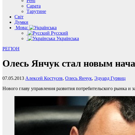
Рені
Сарата
Тарутине
Світ
Думки
Мова:
Русский
Українська
РЕГІОН
Олесь Янчук стал новым нача
07.05.2013
Алексей Костусев
,
Олесь Янчук
,
Эдуард Гурвиц
Нового главу управления развития потребительского рынка и з