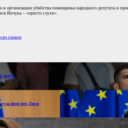
ю в организации убийства помощника народного депутата и пров
еся Янчука – «просто слухи».
ысяч гривен
а третя
рсула фон дер Ляєн