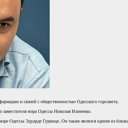
формации и связей с общественностью Одесского горсовета.
о заместителя мэра Одессы Николая Ильченко.
 мэре Одессы Эдуарде Гурвице. Он также являлся одним из ближ