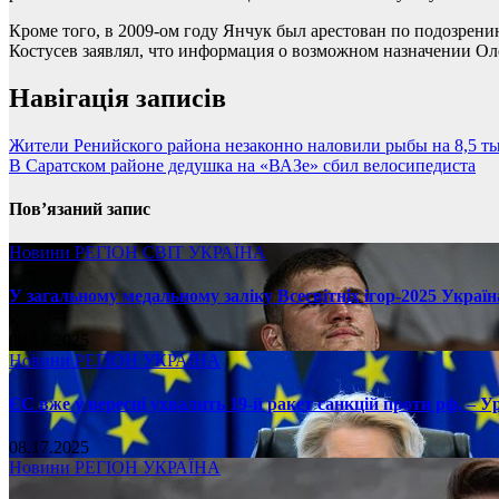
Кроме того, в 2009-ом году Янчук был арестован по подозрени
Костусев заявлял, что информация о возможном назначении Ол
Навігація записів
Жители Ренийского района незаконно наловили рыбы на 8,5 т
В Саратском районе дедушка на «ВАЗе» сбил велосипедиста
Пов’язаний запис
Новини
РЕГІОН
СВІТ
УКРАЇНА
У загальному медальному заліку Всесвітніх ігор-2025 Україн
08.17.2025
Новини
РЕГІОН
УКРАЇНА
ЄС вже у вересні ухвалить 19-й ракет санкцій проти рф, – У
08.17.2025
Новини
РЕГІОН
УКРАЇНА