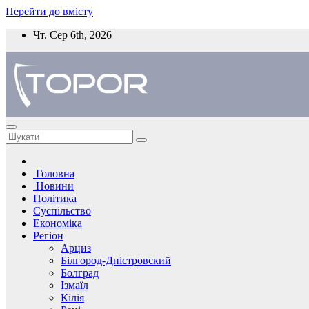
Перейти до вмісту
Чт. Сер 6th, 2026
Головна
Новини
Політика
Суспільство
Економіка
Регіон
Арциз
Білгород-Дністровский
Болград
Ізмаїл
Кілія