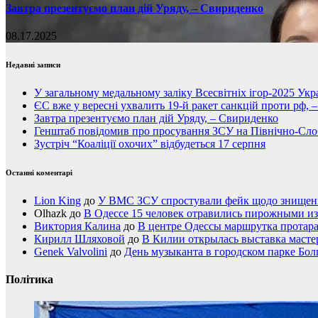
Завтра презентуємо план дій Уряду, – Свириденко
08.17.2025
Недавні записи
У загальному медальному заліку Всесвітніх ігор-2025 Укра
ЄС вже у вересні ухвалить 19-й ракет санкцій проти рф, 
Завтра презентуємо план дій Уряду, – Свириденко
Генштаб повідомив про просування ЗСУ на Північно-Сл
Зустріч “Коаліції охочих” відбудеться 17 серпня
Останні коментарі
Lion King
до
У ВМС ЗСУ спростували фейк щодо знищення
Olhazk
до
В Одессе 15 человек отравились пирожными из
Виктория Калина
до
В центре Одессы маршрутка протар
Кирилл Шляховой
до
В Килии открылась выставка мастер
Genek Valvolini
до
День музыканта в городском парке Бол
Політика