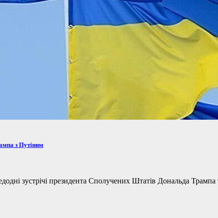
рампа з Путіним
одні зустрічі президента Сполучених Штатів Дональда Трампа та