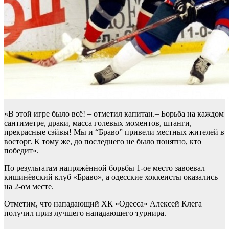
«В этой игре было всё! – отметил капитан.– Борьба на каждом
сантиметре, драки, масса голевых моментов, штанги,
прекрасные сэйвы! Мы и “Браво” привели местных жителей в
восторг. К тому же, до последнего не было понятно, кто
победит».
По результатам напряжённой борьбы 1-ое место завоевал
кишинёвский клуб «Браво», а одесские хоккеисты оказались
на 2-ом месте.
Отметим, что нападающий ХК «Одесса» Алексей Клега
получил приз лучшего нападающего турнира.