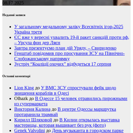
08.17.2025
Недавні записи
У загальному медальному заліку Всесвітніх ігор-2025
Україна третя
ЄС вже у вересні ухвалить 19-й ракет санкцій проти рф,
– Урсула фон дер Ляєн
Завтра презентуємо план дій Уряду, – Свириденко
Генштаб повідомив про просування ЗСУ на Північно-
Слобожанському напрямку
Зустріч “Коаліції охочих” відбудеться 17 серпня
Останні коментарі
Lion King
до
У ВМС ЗСУ спростували фейк щодо
знищення кораблів в Одесі
Olhazk
до
В Одессе 15 человек отравились пирожными
из супермаркета
Виктория Калина
до
В центре Одессы маршрутка
протаранила трамвай
Кирилл Шляховой
до
В Килии открылась выставка
мастерицы, которая вышивает без рук (фото)
Genek Valvolini
до
День музыканта в городском парке