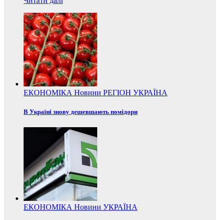
Читати далі
ЕКОНОМІКА
Новини
РЕГІОН
УКРАЇНА
В Україні знову дешевшають помідори
ЕКОНОМІКА
Новини
УКРАЇНА