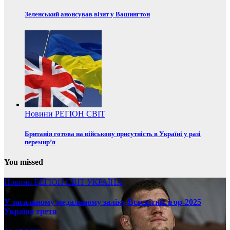
Зеленський анонсував візит у Вашингтон
Новини
РЕГІОН
СВІТ
Британія готова на військову присутність в Україні у разі
перемир’я
You missed
Новини
РЕГІОН
СВІТ
УКРАЇНА
У загальному медальному заліку Всесвітніх ігор-2025
Україна третя