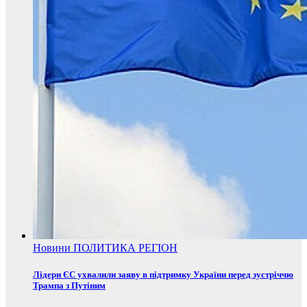
Новини
ПОЛИТИКА
РЕГІОН
Лідери ЄС ухвалили заяву в підтримку України перед зустріччю
Трампа з Путіним