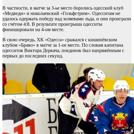
В частности, в матче за 3-ье место боролись одесский клуб
«Медведи» и николаевский «Гольфстрим». Одесситам не
удалось одержать победу над хозяевами льда, и они проиграли
со счётом 4:8. В результате проигрыша одесситы
финишировали на 4-ом месте.
В свою очередь, ХК «Одесса» сражался с кишинёвским
клубом «Браво» в матче за 1-ое место. По словам капитана
одесситов Виктора Деркача, поединок был напряжённым с
первых до последних секунд.