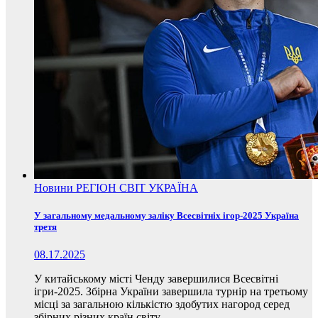
Новини
РЕГІОН
СВІТ
УКРАЇНА
У загальному медальному заліку Всесвітніх ігор-2025 Україна
третя
08.17.2025
У китайському місті Ченду завершилися Всесвітні
ігри-2025. Збірна України завершила турнір на третьому
місці за загальною кількістю здобутих нагород серед
збірних різних країн світу.