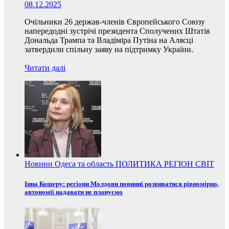
08.12.2025
Очільники 26 держав-членів Європейського Союзу
напередодні зустрічі президента Сполучених Штатів
Дональда Трампа та Владіміра Путіна на Алясці
затвердили спільну заяву на підтримку України.
Читати далі
Новини
Одеса та область
ПОЛИТИКА
РЕГІОН
СВІТ
Інна Кошеру: регіони Молдови повинні розвиватися рівномірно,
автономії надавати не плануємо