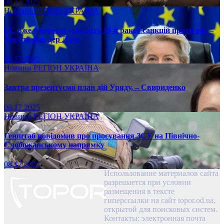
08.17.2025
Новини
РЕГІОН
УКРАЇНА
ЄС вже у вересні ухвалить 19-й ракет санкцій проти рф, –
Урсула фон дер Ляєн
08.17.2025
Новини
РЕГІОН
УКРАЇНА
Завтра презентуємо план дій Уряду, – Свириденко
08.17.2025
Новини
РЕГІОН
УКРАЇНА
Генштаб повідомив про просування ЗСУ на Північно-
Слобожанському напрямку
08.17.2025
Использование материалов сайта
разрешается при условии
размещения в тексте
гиперссылки на сайт topor.od.ua,
открытой для поисковых систем.
Контакты: электронная почта