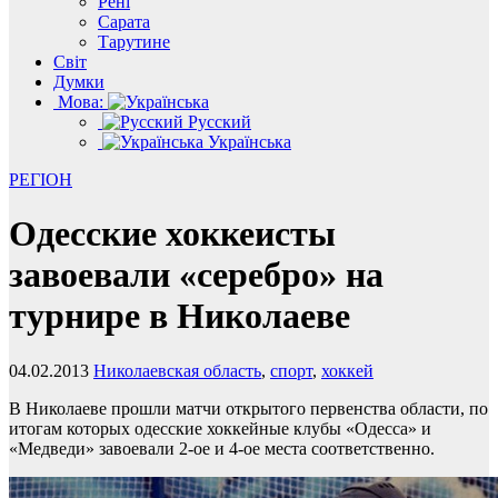
Рені
Сарата
Тарутине
Світ
Думки
Мова:
Русский
Українська
РЕГІОН
Одесские хоккеисты
завоевали «серебро» на
турнире в Николаеве
04.02.2013
Николаевская область
,
спорт
,
хоккей
В Николаеве прошли матчи открытого первенства области, по
итогам которых одесские хоккейные клубы «Одесса» и
«Медведи» завоевали 2-ое и 4-ое места соответственно.