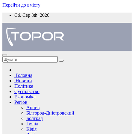
Перейти до вмісту
Сб. Сер 8th, 2026
Головна
Новини
Політика
Суспільство
Економіка
Регіон
Арциз
Білгород-Дністровский
Болград
Ізмаїл
Кілія