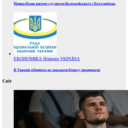
ПриватБанк виграв суд проти Коломойського і Боголюбова
ЕКОНОМІКА
Новини
УКРАЇНА
В Україні обіцяють не заважати бізнесу працювати
Світ