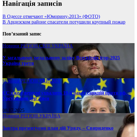
Навігація записів
В Одессе отмечают «Юморину-2013» (ФОТО)
В Арцизском районе спасатели потушили крупный пожар
Пов’язаний запис
Новини
РЕГІОН
СВІТ
УКРАЇНА
У загальному медальному заліку Всесвітніх ігор-2025
Україна третя
08.17.2025
Новини
РЕГІОН
УКРАЇНА
ЄС вже у вересні ухвалить 19-й ракет санкцій проти рф, –
Урсула фон дер Ляєн
08.17.2025
Новини
РЕГІОН
УКРАЇНА
Завтра презентуємо план дій Уряду, – Свириденко