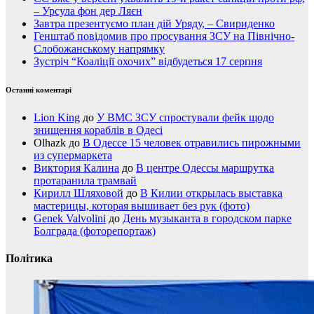
– Урсула фон дер Ляєн
Завтра презентуємо план дій Уряду, – Свириденко
Генштаб повідомив про просування ЗСУ на Північно-
Слобожанському напрямку
Зустріч “Коаліції охочих” відбудеться 17 серпня
Останні коментарі
Lion King
до
У ВМС ЗСУ спростували фейк щодо
знищення кораблів в Одесі
Olhazk
до
В Одессе 15 человек отравились пирожными
из супермаркета
Виктория Калина
до
В центре Одессы маршрутка
протаранила трамвай
Кирилл Шляховой
до
В Килии открылась выставка
мастерицы, которая вышивает без рук (фото)
Genek Valvolini
до
День музыканта в городском парке
Болграда (фоторепортаж)
Політика