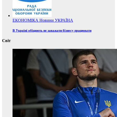
ЕКОНОМІКА
Новини
УКРАЇНА
В Україні обіцяють не заважати бізнесу працювати
Світ