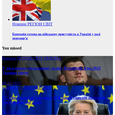
Новини
РЕГІОН
СВІТ
Британія готова на військову присутність в Україні у разі
перемир’я
You missed
Новини
РЕГІОН
СВІТ
УКРАЇНА
У загальному медальному заліку Всесвітніх ігор-2025
Україна третя
08.17.2025
Новини
РЕГІОН
УКРАЇНА
ЄС вже у вересні ухвалить 19-й ракет санкцій проти рф, –
Урсула фон дер Ляєн
08.17.2025