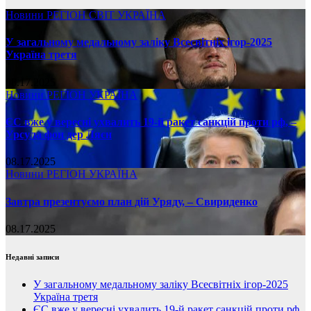
Новини
РЕГІОН
СВІТ
УКРАЇНА
У загальному медальному заліку Всесвітніх ігор-2025
Україна третя
08.17.2025
Новини
РЕГІОН
УКРАЇНА
ЄС вже у вересні ухвалить 19-й ракет санкцій проти рф, –
Урсула фон дер Ляєн
08.17.2025
Новини
РЕГІОН
УКРАЇНА
Завтра презентуємо план дій Уряду, – Свириденко
08.17.2025
Недавні записи
У загальному медальному заліку Всесвітніх ігор-2025
Україна третя
ЄС вже у вересні ухвалить 19-й ракет санкцій проти рф,