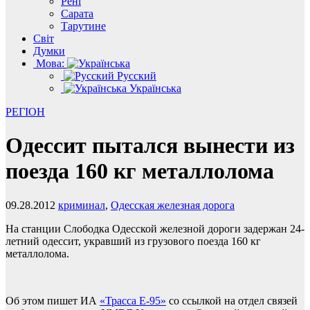
Рені
Сарата
Тарутине
Світ
Думки
Мова:
Русский
Українська
РЕГІОН
Одессит пытался вынести из
поезда 160 кг металлолома
09.28.2012
криминал
,
Одесская железная дорога
На станции Слободка Одесской железной дороги задержан 24-
летний одессит, укравший из грузового поезда 160 кг
металлолома.
Об этом пишет ИА
«Трасса Е-95»
со ссылкой на отдел связей