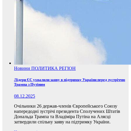
Новини
ПОЛИТИКА
РЕГІОН
Лідери ЄС ухвалили заяву в підтримку України перед зустріччю
Трампа з Путіним
08.12.2025
Очільники 26 держав-членів Європейського Союзу
напередодні зустрічі президента Сполучених Штатів
Дональда Трампа та Владіміра Путіна на Алясці
затвердили спільну заяву на підтримку України.