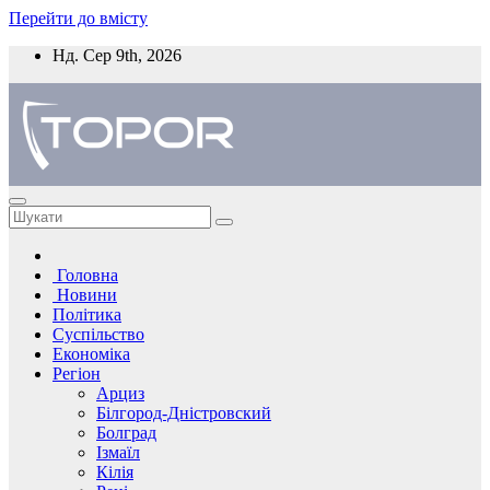
Перейти до вмісту
Нд. Сер 9th, 2026
Головна
Новини
Політика
Суспільство
Економіка
Регіон
Арциз
Білгород-Дністровский
Болград
Ізмаїл
Кілія