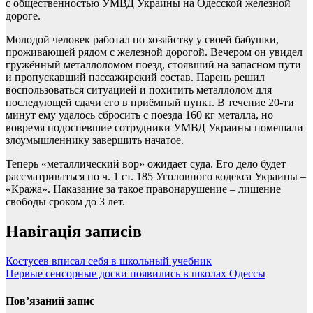
с общественностью УМВД Украины на Одесской железной
дороге.
Молодой человек работал по хозяйству у своей бабушки,
проживающей рядом с железной дорогой. Вечером он увидел
гружённый металлоломом поезд, стоявший на запасном пути
и пропускавший пассажирский состав. Парень решил
воспользоваться ситуацией и похитить металлолом для
последующей сдачи его в приёмный пункт. В течение 20-ти
минут ему удалось сбросить с поезда 160 кг металла, но
вовремя подоспевшие сотрудники УМВД Украины помешали
злоумышленнику завершить начатое.
Теперь «металлический вор» ожидает суда. Его дело будет
рассматриваться по ч. 1 ст. 185 Уголовного кодекса Украины –
«Кража». Наказание за такое правонарушение – лишение
свободы сроком до 3 лет.
Навігація записів
Костусев вписал себя в школьный учебник
Первые сенсорные доски появились в школах Одессы
Пов’язаний запис