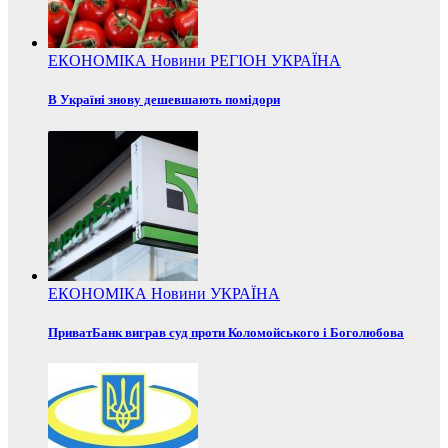
ЕКОНОМІКА
Новини
РЕГІОН
УКРАЇНА
В Україні знову дешевшають помідори
ЕКОНОМІКА
Новини
УКРАЇНА
ПриватБанк виграв суд проти Коломойського і Боголюбова