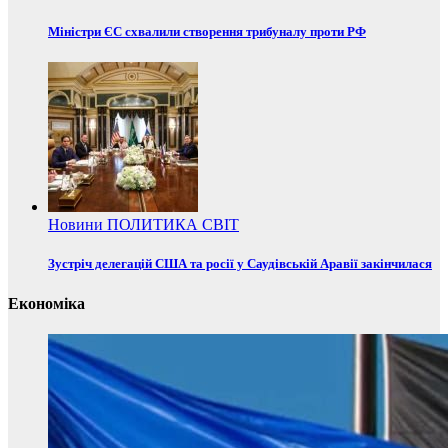
Міністри ЄС схвалили створення трибуналу проти РФ
Новини
ПОЛИТИКА
СВІТ
Зустріч делегацій США та росії у Саудівській Аравії закінчилася
Економіка