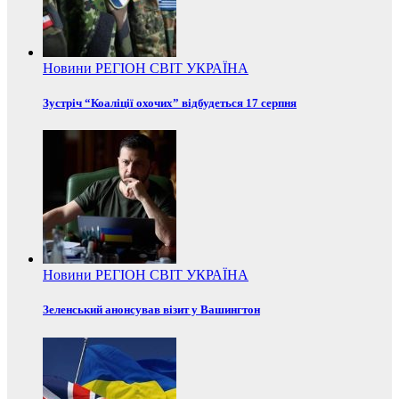
Новини
РЕГІОН
СВІТ
УКРАЇНА
Зустріч “Коаліції охочих” відбудеться 17 серпня
Новини
РЕГІОН
СВІТ
УКРАЇНА
Зеленський анонсував візит у Вашингтон