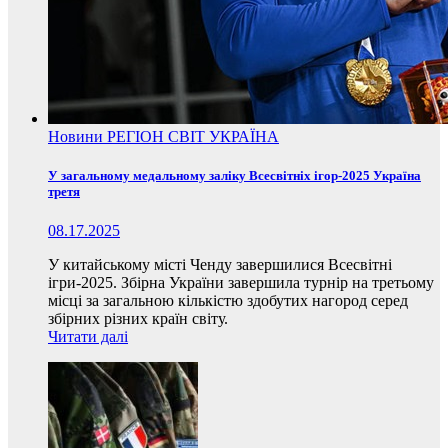
Новини
РЕГІОН
СВІТ
УКРАЇНА
У загальному медальному заліку Всесвітніх ігор-2025 Україна
третя
08.17.2025
У китайському місті Ченду завершилися Всесвітні
ігри-2025. Збірна України завершила турнір на третьому
місці за загальною кількістю здобутих нагород серед
збірних різних країн світу.
Читати далі