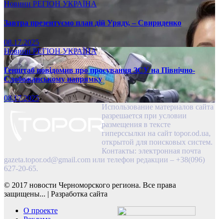
Новини
РЕГІОН
УКРАЇНА
Завтра презентуємо план дій Уряду, – Свириденко
08.17.2025
Новини
РЕГІОН
УКРАЇНА
Генштаб повідомив про просування ЗСУ на Північно-
Слобожанському напрямку
08.17.2025
Использование материалов сайта
разрешается при условии
размещения в тексте
гиперссылки на сайт topor.od.ua,
открытой для поисковых систем.
Контакты: электронная почта
gazeta.topor.od@gmail.com
или телефон редакции – +38(096)
627-20-65.
© 2017 новости Черноморского региона. Все права
защищены...
|
Разработка сайта
О проекте