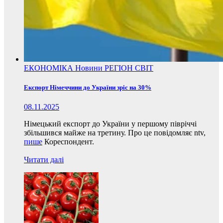
ЕКОНОМІКА
Новини
РЕГІОН
СВІТ
Експорт Німеччини до України зріс на 30%
08.11.2025
Німецький експорт до України у першому півріччі
збільшився майже на третину. Про це повідомляє ntv,
пише
Кореспондент.
Читати далі