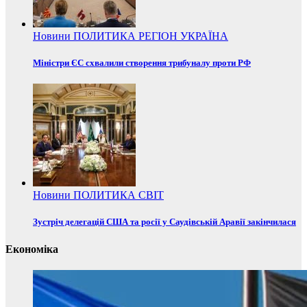
Новини
ПОЛИТИКА
РЕГІОН
УКРАЇНА
Міністри ЄС схвалили створення трибуналу проти РФ
Новини
ПОЛИТИКА
СВІТ
Зустріч делегацій США та росії у Саудівській Аравії закінчилася
Економіка