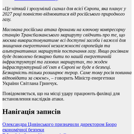
«Це чіткий і зрозумілий сигнал для всієї Європи, яка планує у
2027 році повністю відмовитися від російського природного
газу.
Масована російська атака дронами на ключову компресорну
станцію Трансбалканського маршруту свідчить про те, що
москва використовуватиме всі доступні засоби і важелі для
знищення енергетичної незалежності європейців та
альтернативних маршрутів постачання газу. Якщо росіянам
буде дозволено безкарно бити по нашій енергетичній
інфраструктурі та газових маршрутах, то жоден
інфраструктурний обʼєкт в Європі не буде в безпеці.
Безкарність тільки розширює терор. Саме тому росія повинна
відповідати за скоєне»,
– говорить Міністр енергетики
України Світлана Гринчук.
Повідомляється, що на місці удару працюють фахівці для
встановлення наслідків атаки.
Навігація записів
Олександра Цивінського призначили директором Бюро
економічної безпеки