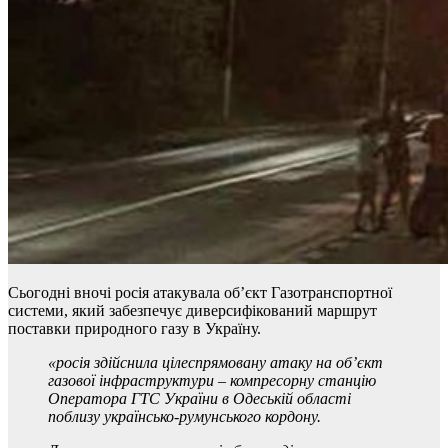
Сьогодні вночі росія атакувала обʼєкт Газотранспортної
системи, який забезпечує диверсифікований маршрут
поставки природного газу в Україну.
«росія здійснила цілеспрямовану атаку на об’єкт
газової інфраструктури – компресорну станцію
Оператора ГТС України в Одеській області
поблизу українсько-румунського кордону.