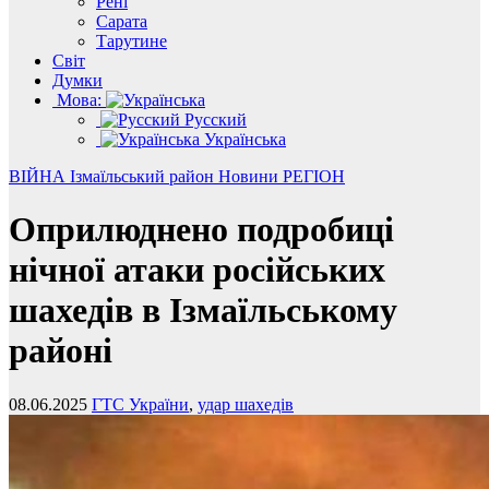
Рені
Сарата
Тарутине
Світ
Думки
Мова:
Русский
Українська
ВІЙНА
Ізмаїльський район
Новини
РЕГІОН
Оприлюднено подробиці
нічної атаки російських
шахедів в Ізмаїльському
районі
08.06.2025
ГТС України
,
удар шахедів