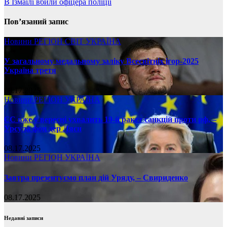
В Ізмаїлі вбили офіцера поліції
Пов’язаний запис
Новини
РЕГІОН
СВІТ
УКРАЇНА
У загальному медальному заліку Всесвітніх ігор-2025
Україна третя
08.17.2025
Новини
РЕГІОН
УКРАЇНА
ЄС вже у вересні ухвалить 19-й ракет санкцій проти рф, –
Урсула фон дер Ляєн
08.17.2025
Новини
РЕГІОН
УКРАЇНА
Завтра презентуємо план дій Уряду, – Свириденко
08.17.2025
Недавні записи