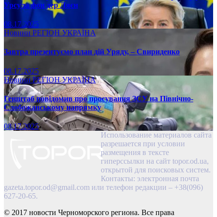
Урсула фон дер Ляєн
08.17.2025
Новини
РЕГІОН
УКРАЇНА
Завтра презентуємо план дій Уряду, – Свириденко
08.17.2025
Новини
РЕГІОН
УКРАЇНА
Генштаб повідомив про просування ЗСУ на Північно-
Слобожанському напрямку
08.17.2025
Использование материалов сайта
разрешается при условии
размещения в тексте
гиперссылки на сайт topor.od.ua,
открытой для поисковых систем.
Контакты: электронная почта
gazeta.topor.od@gmail.com
или телефон редакции – +38(096)
627-20-65.
© 2017 новости Черноморского региона. Все права