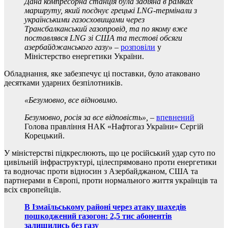
Дана компресорна станція була задіяна в рамках
маршруту, який поєднує грецькі LNG-термінали з
українськими газосховищами через
Трансбалканський газопровід, та по якому вже
поставлявся LNG зі США та тестові обсяги
азербайджанського газу»
–
розповіли
у
Міністерство енергетики України.
Обладнання, яке забезпечує ці поставки, було атаковано
десятками ударних безпілотників.
«Безумовно, все відновимо.
Безумовно, росія за все відповість»,
–
впевнений
Голова правління НАК «Нафтогаз України» Сергій
Корецький.
У міністерстві підкреслюють, що це російський удар суто по
цивільній інфраструктурі, цілеспрямовано проти енергетики
та водночас проти відносин з Азербайджаном, США та
партнерами в Європі, проти нормального життя українців та
всіх європейців.
В Ізмаїльському районі через атаку шахедів
пошкоджений газогон: 2,5 тис абонентів
залишились без газу