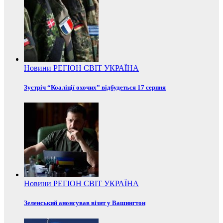
Новини
РЕГІОН
СВІТ
УКРАЇНА
Зустріч “Коаліції охочих” відбудеться 17 серпня
Новини
РЕГІОН
СВІТ
УКРАЇНА
Зеленський анонсував візит у Вашингтон