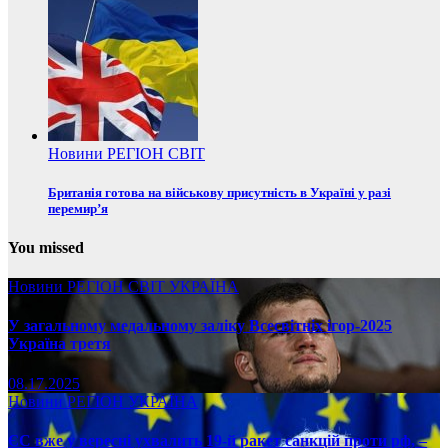
Новини
РЕГІОН
СВІТ
Британія готова на військову присутність в Україні у разі
перемир’я
You missed
Новини
РЕГІОН
СВІТ
УКРАЇНА
У загальному медальному заліку Всесвітніх ігор-2025
Україна третя
08.17.2025
Новини
РЕГІОН
УКРАЇНА
ЄС вже у вересні ухвалить 19-й ракет санкцій проти рф, –