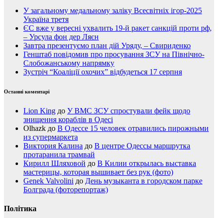
У загальному медальному заліку Всесвітніх ігор-2025
Україна третя
ЄС вже у вересні ухвалить 19-й ракет санкцій проти рф,
– Урсула фон дер Ляєн
Завтра презентуємо план дій Уряду, – Свириденко
Генштаб повідомив про просування ЗСУ на Північно-
Слобожанському напрямку
Зустріч “Коаліції охочих” відбудеться 17 серпня
Останні коментарі
Lion King
до
У ВМС ЗСУ спростували фейк щодо
знищення кораблів в Одесі
Olhazk
до
В Одессе 15 человек отравились пирожными
из супермаркета
Виктория Калина
до
В центре Одессы маршрутка
протаранила трамвай
Кирилл Шляховой
до
В Килии открылась выставка
мастерицы, которая вышивает без рук (фото)
Genek Valvolini
до
День музыканта в городском парке
Болграда (фоторепортаж)
Політика