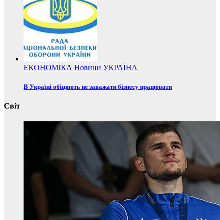
ЕКОНОМІКА
Новини
УКРАЇНА
В Україні обіцяють не заважати бізнесу працювати
Світ