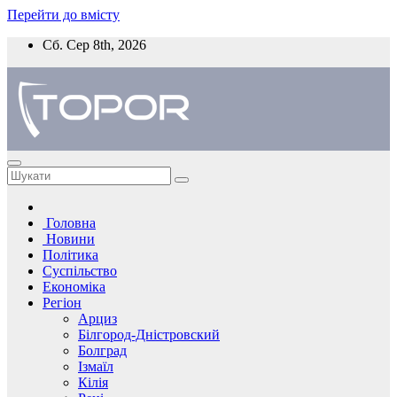
Перейти до вмісту
Сб. Сер 8th, 2026
Головна
Новини
Політика
Суспільство
Економіка
Регіон
Арциз
Білгород-Дністровский
Болград
Ізмаїл
Кілія