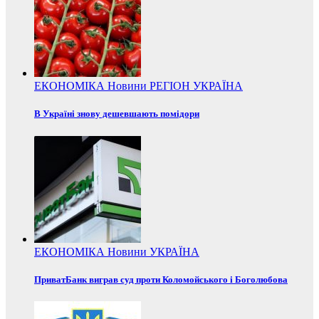
ЕКОНОМІКА
Новини
РЕГІОН
УКРАЇНА
В Україні знову дешевшають помідори
ЕКОНОМІКА
Новини
УКРАЇНА
ПриватБанк виграв суд проти Коломойського і Боголюбова