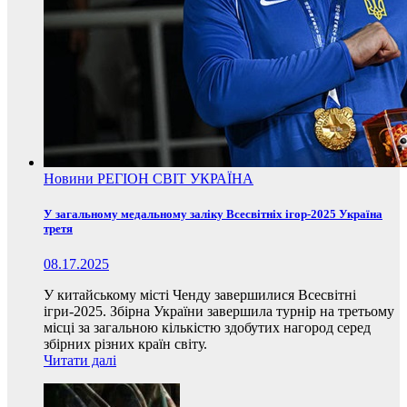
Новини
РЕГІОН
СВІТ
УКРАЇНА
У загальному медальному заліку Всесвітніх ігор-2025 Україна
третя
08.17.2025
У китайському місті Ченду завершилися Всесвітні
ігри-2025. Збірна України завершила турнір на третьому
місці за загальною кількістю здобутих нагород серед
збірних різних країн світу.
Читати далі