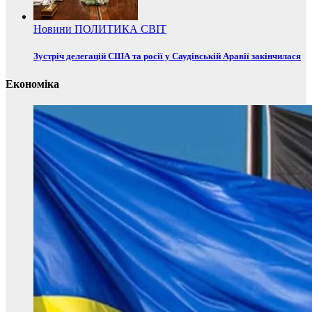
Новини
ПОЛИТИКА
СВІТ
Зустріч делегацій США та росії у Саудівській Аравії закінчилася
Економіка