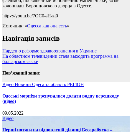
флешмоб, посвящённый исполнению Harlem Shake, возле
колоннады Воронцовского дворца в Одессе.
httpv://youtu.be/7OC0-sH-zt0
Источник:
«
Одесса как она есть
»
Навігація записів
Нардеп о реформе здравоохранения в Украине
На областном телевидении стала выходить программа на
болгарском языке
Пов’язаний запис
Відео
Новини
Одеса та область
РЕГІОН
Одеські морпіхи тренувалися долати водну перешкоду
(відео)
09.05.2022
Відео
Перші потяги на відновленій ділянці Бесарабяска –