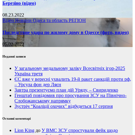
Березіно (відео)
08.23.2022
Відео
Новини
Одеса та область
РЕГІОН
Последствие удара по жилому дому в Одессе (фото, видео)
05.02.2022
Недавні записи
У загальному медальному заліку Всесвітніх ігор-2025
Україна третя
ЄС вже у вересні ухвалить 19-й ракет санкцій проти рф,
– Урсула фон дер Ляєн
Завтра презентуємо план дій Уряду, – Свириденко
Генштаб повідомив про просування ЗСУ на Північно-
Слобожанському напрямку
Зустріч “Коаліції охочих” відбудеться 17 серпня
Останні коментарі
Lion King
до
У ВМС ЗСУ спростували фейк щодо