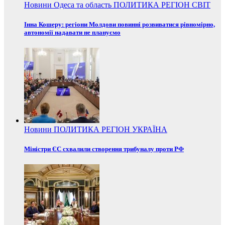
Новини
Одеса та область
ПОЛИТИКА
РЕГІОН
СВІТ
Інна Кошеру: регіони Молдови повинні розвиватися рівномірно,
автономії надавати не плануємо
Новини
ПОЛИТИКА
РЕГІОН
УКРАЇНА
Міністри ЄС схвалили створення трибуналу проти РФ