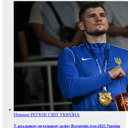
Новини
РЕГІОН
СВІТ
УКРАЇНА
У загальному медальному заліку Всесвітніх ігор-2025 Україна