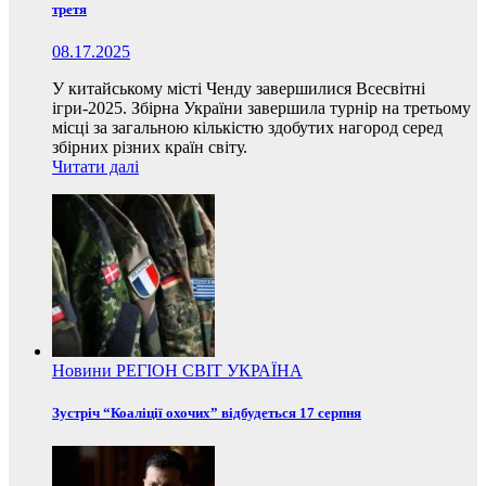
третя
08.17.2025
У китайському місті Ченду завершилися Всесвітні
ігри-2025. Збірна України завершила турнір на третьому
місці за загальною кількістю здобутих нагород серед
збірних різних країн світу.
Читати далі
Новини
РЕГІОН
СВІТ
УКРАЇНА
Зустріч “Коаліції охочих” відбудеться 17 серпня