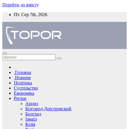
Перейти до вмісту
Пт. Сер 7th, 2026
Головна
Новини
Політика
Суспільство
Економіка
Регіон
Арциз
Білгород-Дністровский
Болград
Ізмаїл
Кілія