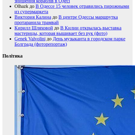
знищення кораблів в Одесі
Olhazk
до
В Одессе 15 человек отравились пирожными
из супермаркета
Виктория Калина
до
В центре Одессы маршрутка
протаранила трамвай
Кирилл Шляховой
до
В Килии открылась выставка
мастерицы, которая вышивает без рук (фото)
Genek Valvolini
до
День музыканта в городском парке
Болграда (фоторепортаж)
Політика