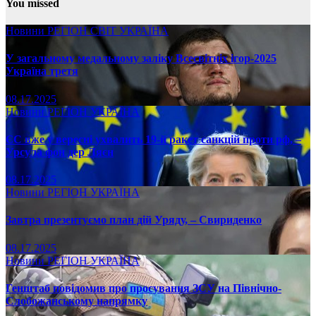
You missed
Новини
РЕГІОН
СВІТ
УКРАЇНА
У загальному медальному заліку Всесвітніх ігор-2025
Україна третя
08.17.2025
Новини
РЕГІОН
УКРАЇНА
ЄС вже у вересні ухвалить 19-й ракет санкцій проти рф, –
Урсула фон дер Ляєн
08.17.2025
Новини
РЕГІОН
УКРАЇНА
Завтра презентуємо план дій Уряду, – Свириденко
08.17.2025
Новини
РЕГІОН
УКРАЇНА
Генштаб повідомив про просування ЗСУ на Північно-
Слобожанському напрямку