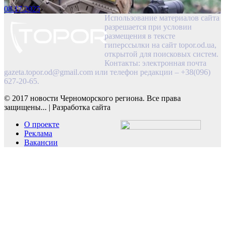
08.17.2025
Использование материалов сайта
разрешается при условии
размещения в тексте
гиперссылки на сайт topor.od.ua,
открытой для поисковых систем.
Контакты: электронная почта
gazeta.topor.od@gmail.com
или телефон редакции – +38(096)
627-20-65.
© 2017 новости Черноморского региона. Все права
защищены...
|
Разработка сайта
О проекте
Реклама
Вакансии