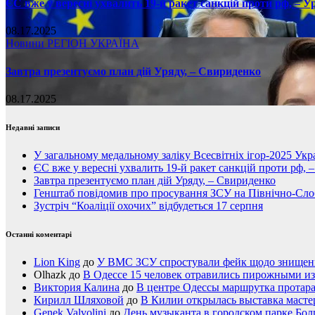
ЄС вже у вересні ухвалить 19-й ракет санкцій проти рф, – У
08.17.2025
Новини
РЕГІОН
УКРАЇНА
Завтра презентуємо план дій Уряду, – Свириденко
08.17.2025
Недавні записи
У загальному медальному заліку Всесвітніх ігор-2025 Укра
ЄС вже у вересні ухвалить 19-й ракет санкцій проти рф, 
Завтра презентуємо план дій Уряду, – Свириденко
Генштаб повідомив про просування ЗСУ на Північно-Сл
Зустріч “Коаліції охочих” відбудеться 17 серпня
Останні коментарі
Lion King
до
У ВМС ЗСУ спростували фейк щодо знищення
Olhazk
до
В Одессе 15 человек отравились пирожными из
Виктория Калина
до
В центре Одессы маршрутка протар
Кирилл Шляховой
до
В Килии открылась выставка мастер
Genek Valvolini
до
День музыканта в городском парке Бол