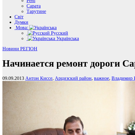
Рені
Сарата
Тарутине
Світ
Думки
Мова:
Русский
Українська
Новини
РЕГІОН
Начинается ремонт дороги С
09.09.2013
Антон Киссе
,
Арцизский район
,
важное
,
Владимир 