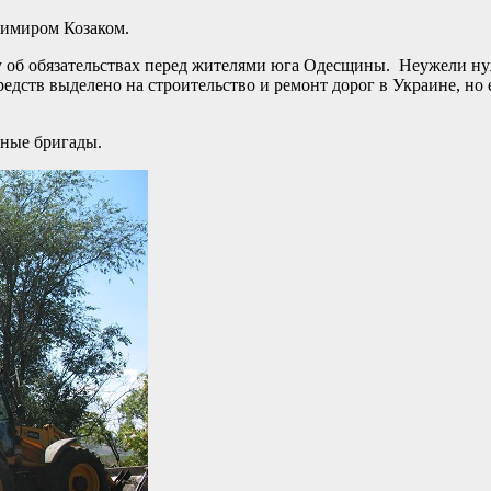
димиром Козаком.
у об обязательствах перед жителями юга Одесщины. Неужели ну
средств выделено на строительство и ремонт дорог в Украине, н
тные бригады.