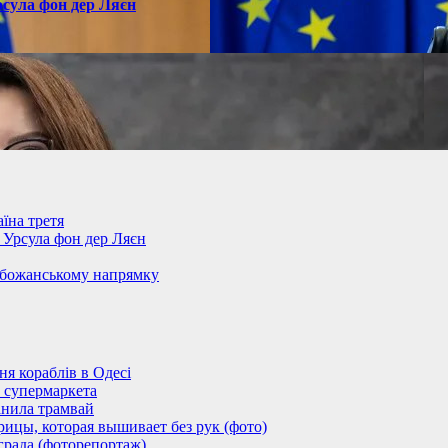
рсула фон дер Ляєн
їна третя
– Урсула фон дер Ляєн
обожанському напрямку
 кораблів в Одесі
 супермаркета
анила трамвай
ицы, которая вышивает без рук (фото)
града (фоторепортаж)