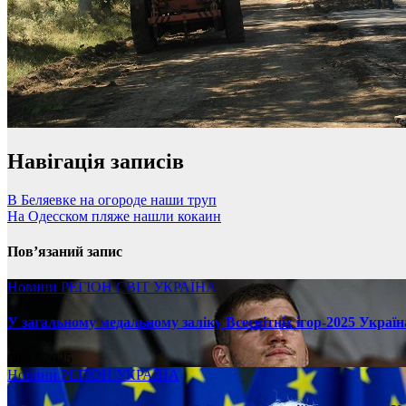
Навігація записів
В Беляевке на огороде наши труп
На Одесском пляже нашли кокаин
Пов’язаний запис
Новини
РЕГІОН
СВІТ
УКРАЇНА
У загальному медальному заліку Всесвітніх ігор-2025 Україн
08.17.2025
Новини
РЕГІОН
УКРАЇНА