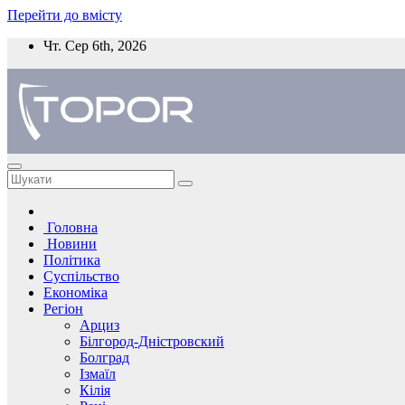
Перейти до вмісту
Чт. Сер 6th, 2026
Головна
Новини
Політика
Суспільство
Економіка
Регіон
Арциз
Білгород-Дністровский
Болград
Ізмаїл
Кілія