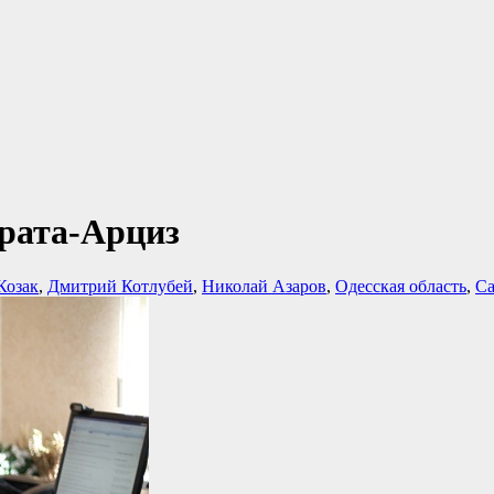
арата-Арциз
Козак
,
Дмитрий Котлубей
,
Николай Азаров
,
Одесская область
,
Са