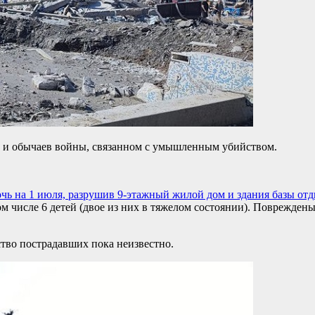
в и обычаев войны, связанном с умышленным убийством.
очь на 1 июля, разрушив 9-этажный жилой дом и здания базы от
ом числе 6 детей (двое из них в тяжелом состоянии). Поврежде
ство пострадавших пока неизвестно.