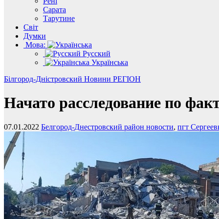
Рені
Сарата
Тарутине
Світ
Думки
Мова:
Русский
Українська
Білгород-Дністровский
Новини
РЕГІОН
Начато расследование по факт
07.01.2022
Белгород-Днестровский район новости
,
пгт Сергеев