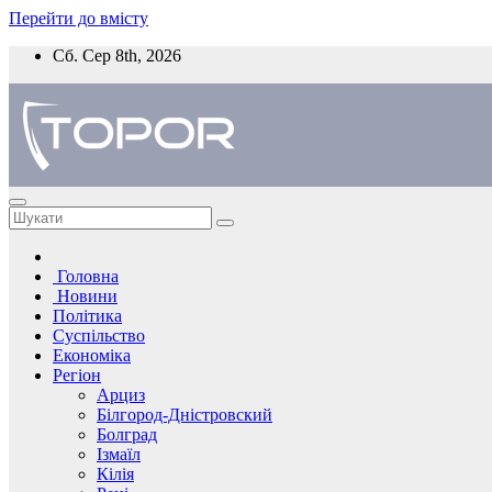
Перейти до вмісту
Сб. Сер 8th, 2026
Головна
Новини
Політика
Суспільство
Економіка
Регіон
Арциз
Білгород-Дністровский
Болград
Ізмаїл
Кілія