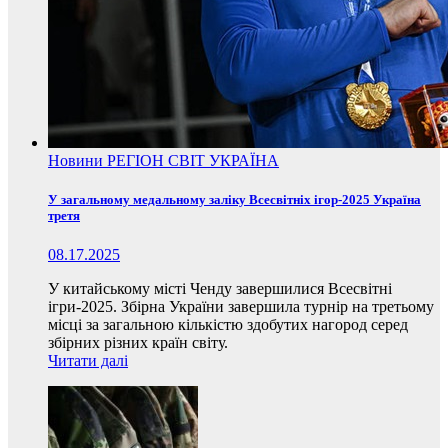
Новини
РЕГІОН
СВІТ
УКРАЇНА
У загальному медальному заліку Всесвітніх ігор-2025 Україна
третя
08.17.2025
У китайському місті Ченду завершилися Всесвітні
ігри-2025. Збірна України завершила турнір на третьому
місці за загальною кількістю здобутих нагород серед
збірних різних країн світу.
Читати далі