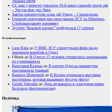
Україна третя
ЄС вже у вересні ухвалить 19-й ракет санкцій проти рф,
– Урсула фон дер Ляєн
Завтра презентуємо план дій Уряду, – Свириденко
Генштаб повідомив про просування ЗСУ на Північно-
Слобожанському напрямку
Зустріч “Коаліції охочих” відбудеться 17 серпня
Останні коментарі
Lion King
до
У ВМС ЗСУ спростували фейк щодо
знищення кораблів в Одесі
Olhazk
до
В Одессе 15 человек отравились пирожными
из супермаркета
Виктория Калина
до
В центре Одессы маршрутка
протаранила трамвай
Кирилл Шляховой
до
В Килии открылась выставка
мастерицы, которая вышивает без рук (фото)
Genek Valvolini
до
День музыканта в городском парке
Болграда (фоторепортаж)
Політика