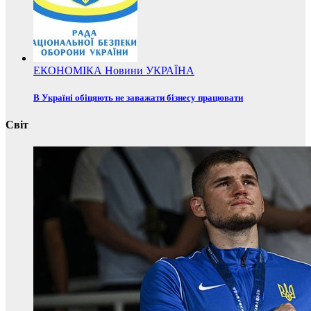
ЕКОНОМІКА
Новини
УКРАЇНА
В Україні обіцяють не заважати бізнесу працювати
Світ