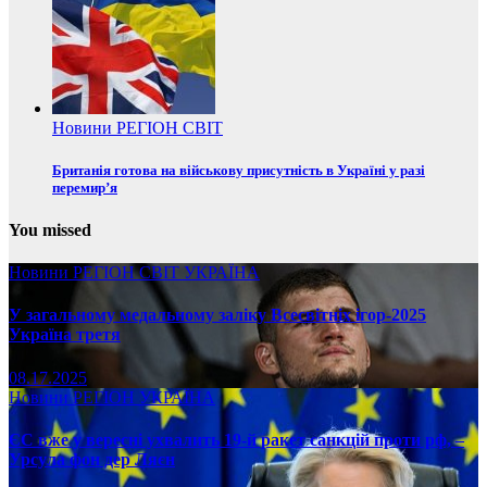
Новини
РЕГІОН
СВІТ
Британія готова на військову присутність в Україні у разі
перемир’я
You missed
Новини
РЕГІОН
СВІТ
УКРАЇНА
У загальному медальному заліку Всесвітніх ігор-2025
Україна третя
08.17.2025
Новини
РЕГІОН
УКРАЇНА
ЄС вже у вересні ухвалить 19-й ракет санкцій проти рф, –
Урсула фон дер Ляєн