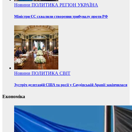
Новини
ПОЛИТИКА
РЕГІОН
УКРАЇНА
Міністри ЄС схвалили створення трибуналу проти РФ
Новини
ПОЛИТИКА
СВІТ
Зустріч делегацій США та росії у Саудівській Аравії закінчилася
Економіка