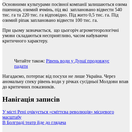
Основними культурами посівної компанії залишаються озима
пшениця, озимий ячмінь, під які заплановано відвести 540
тис. га та 220 тис. га відповідно. Під жито 0,5 тис. га. Під
озимий ріпак заплановано відвести 100 тис. га.
При цьому зазначається, що цьогоріч агрометеорологічні
умови складаються несприятливо, часом набуваючи
критичного характеру.
Читайте також:
Рівень води у Дунаї продовжує
падати
Нагадаємо, потерпає від посухи не лише Україна. Через
аномальну спеку рівень води у річках сусідньої Молдови впав
до критичних показників.
Навігація записів
У місті Рені очікується «сміттєва революція» місцевого
масштабу
В Болграді театр йде до глядача