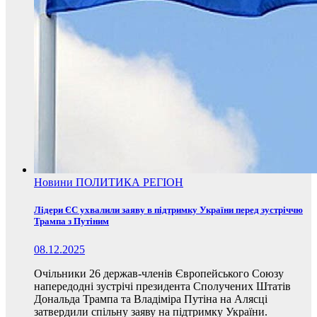
Новини
ПОЛИТИКА
РЕГІОН
Лідери ЄС ухвалили заяву в підтримку України перед зустріччю
Трампа з Путіним
08.12.2025
Очільники 26 держав-членів Європейського Союзу
напередодні зустрічі президента Сполучених Штатів
Дональда Трампа та Владіміра Путіна на Алясці
затвердили спільну заяву на підтримку України.