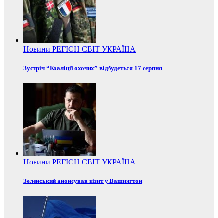
Новини
РЕГІОН
СВІТ
УКРАЇНА
Зустріч “Коаліції охочих” відбудеться 17 серпня
Новини
РЕГІОН
СВІТ
УКРАЇНА
Зеленський анонсував візит у Вашингтон