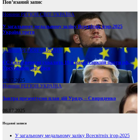
Пов’язаний запис
Новини
РЕГІОН
СВІТ
УКРАЇНА
У загальному медальному заліку Всесвітніх ігор-2025
Україна третя
08.17.2025
Новини
РЕГІОН
УКРАЇНА
ЄС вже у вересні ухвалить 19-й ракет санкцій проти рф, –
Урсула фон дер Ляєн
08.17.2025
Новини
РЕГІОН
УКРАЇНА
Завтра презентуємо план дій Уряду, – Свириденко
08.17.2025
Недавні записи
У загальному медальному заліку Всесвітніх ігор-2025