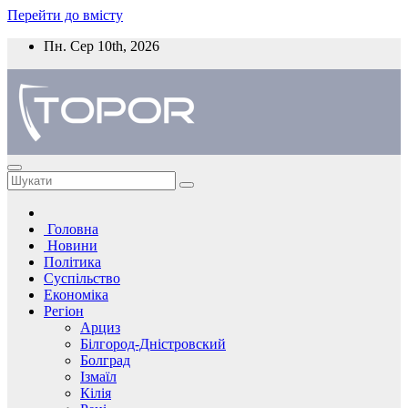
Перейти до вмісту
Пн. Сер 10th, 2026
Головна
Новини
Політика
Суспільство
Економіка
Регіон
Арциз
Білгород-Дністровский
Болград
Ізмаїл
Кілія