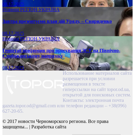
08.17.2025
Новини
РЕГІОН
УКРАЇНА
Завтра презентуємо план дій Уряду, – Свириденко
08.17.2025
Новини
РЕГІОН
УКРАЇНА
Генштаб повідомив про просування ЗСУ на Північно-
Слобожанському напрямку
08.17.2025
Использование материалов сайта
разрешается при условии
размещения в тексте
гиперссылки на сайт topor.od.ua,
открытой для поисковых систем.
Контакты: электронная почта
gazeta.topor.od@gmail.com
или телефон редакции – +38(096)
627-20-65.
© 2017 новости Черноморского региона. Все права
защищены...
|
Разработка сайта