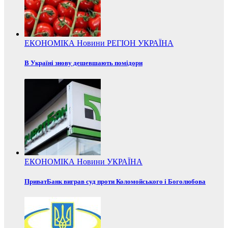
ЕКОНОМІКА
Новини
РЕГІОН
УКРАЇНА
В Україні знову дешевшають помідори
ЕКОНОМІКА
Новини
УКРАЇНА
ПриватБанк виграв суд проти Коломойського і Боголюбова