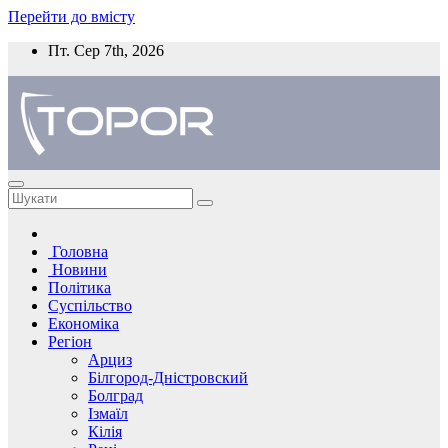
Перейти до вмісту
Пт. Сер 7th, 2026
Головна
Новини
Політика
Суспільство
Економіка
Регіон
Арциз
Білгород-Дністровский
Болград
Ізмаїл
Кілія