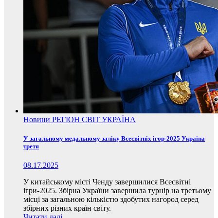
Новини
РЕГІОН
СВІТ
УКРАЇНА
У загальному медальному заліку Всесвітніх ігор-2025 Україна
третя
08.17.2025
У китайському місті Ченду завершилися Всесвітні
ігри-2025. Збірна України завершила турнір на третьому
місці за загальною кількістю здобутих нагород серед
збірних різних країн світу.
Читати далі