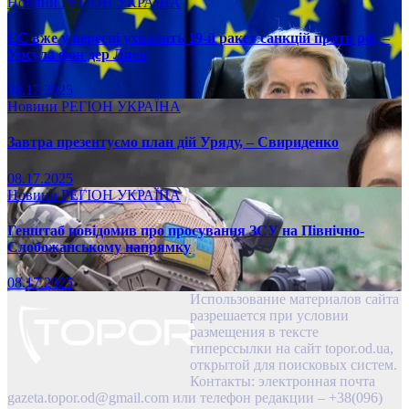
Новини
РЕГІОН
УКРАЇНА
ЄС вже у вересні ухвалить 19-й ракет санкцій проти рф, –
Урсула фон дер Ляєн
08.17.2025
Новини
РЕГІОН
УКРАЇНА
Завтра презентуємо план дій Уряду, – Свириденко
08.17.2025
Новини
РЕГІОН
УКРАЇНА
Генштаб повідомив про просування ЗСУ на Північно-
Слобожанському напрямку
08.17.2025
Использование материалов сайта
разрешается при условии
размещения в тексте
гиперссылки на сайт topor.od.ua,
открытой для поисковых систем.
Контакты: электронная почта
gazeta.topor.od@gmail.com
или телефон редакции – +38(096)