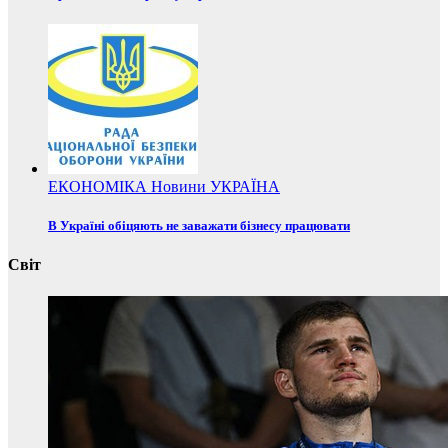
ЕКОНОМІКА
Новини
УКРАЇНА
В Україні обіцяють не заважати бізнесу працювати
Світ