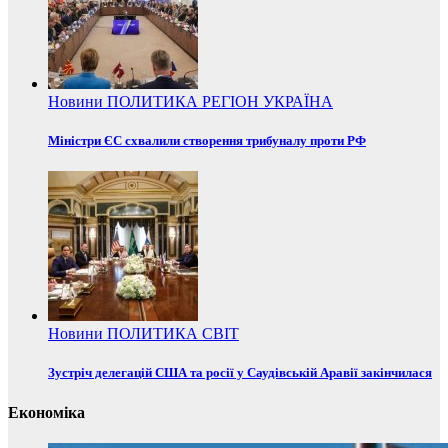
Новини
ПОЛИТИКА
РЕГІОН
УКРАЇНА
Міністри ЄС схвалили створення трибуналу проти РФ
Новини
ПОЛИТИКА
СВІТ
Зустріч делегацій США та росії у Саудівській Аравії закінчилася
Економіка