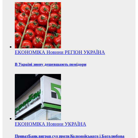
ЕКОНОМІКА
Новини
РЕГІОН
УКРАЇНА
В Україні знову дешевшають помідори
ЕКОНОМІКА
Новини
УКРАЇНА
ПриватБанк виграв суд проти Коломойського і Боголюбова