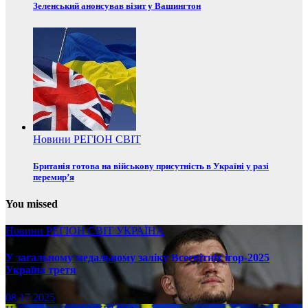
Зеленський анонсував візит у Вашингтон
Новини
РЕГІОН
СВІТ
Британія готова на військову присутність в Україні у разі
перемир’я
You missed
Новини
РЕГІОН
СВІТ
УКРАЇНА
У загальному медальному заліку Всесвітніх ігор-2025
Україна третя
08.17.2025