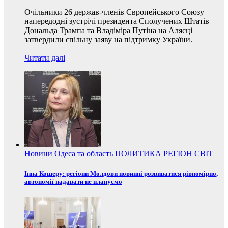
Очільники 26 держав-членів Європейського Союзу
напередодні зустрічі президента Сполучених Штатів
Дональда Трампа та Владіміра Путіна на Алясці
затвердили спільну заяву на підтримку України.
Читати далі
Новини
Одеса та область
ПОЛИТИКА
РЕГІОН
СВІТ
Інна Кошеру: регіони Молдови повинні розвиватися рівномірно,
автономії надавати не плануємо