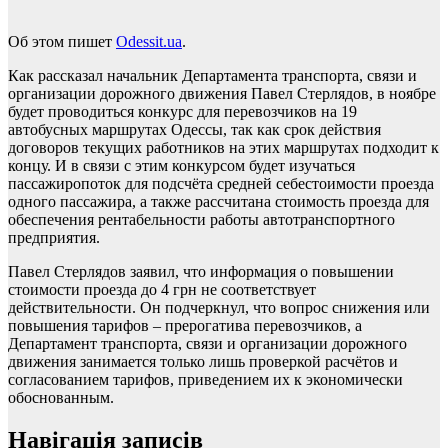
Об этом пишет
Odessit.ua
.
Как рассказал начальник Департамента транспорта, связи и
организации дорожного движения Павел Стерлядов, в ноябре
будет проводиться конкурс для перевозчиков на 19
автобусных маршрутах Одессы, так как срок действия
договоров текущих работников на этих маршрутах подходит к
концу. И в связи с этим конкурсом будет изучаться
пассажиропоток для подсчёта средней себестоимости проезда
одного пассажира, а также рассчитана стоимость проезда для
обеспечения рентабельности работы автотранспортного
предприятия.
Павел Стерлядов заявил, что информация о повышении
стоимости проезда до 4 грн не соответствует
действительности. Он подчеркнул, что вопрос снижения или
повышения тарифов – прерогатива перевозчиков, а
Департамент транспорта, связи и организации дорожного
движения занимается только лишь проверкой расчётов и
согласованием тарифов, приведением их к экономически
обоснованным.
Навігація записів