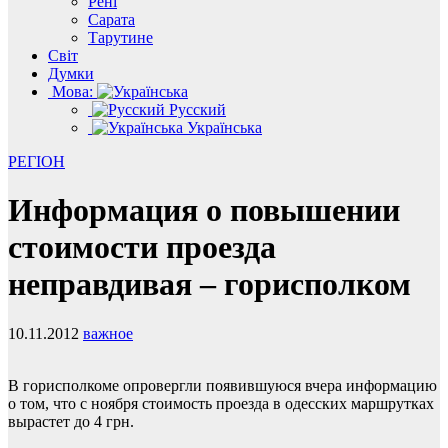
Рені
Сарата
Тарутине
Світ
Думки
Мова:
Русский
Українська
РЕГІОН
Информация о повышении
стоимости проезда
неправдивая – горисполком
10.11.2012
важное
В горисполкоме опровергли появившуюся вчера информацию
о том, что с ноября стоимость проезда в одесских маршрутках
вырастет до 4 грн.