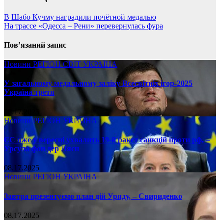
В Шабо Кучму наградили почётной медалью
На трассе «Одесса – Рени» перевернулась фура
Пов’язаний запис
Новини
РЕГІОН
СВІТ
УКРАЇНА
У загальному медальному заліку Всесвітніх ігор-2025
Україна третя
08.17.2025
Новини
РЕГІОН
УКРАЇНА
ЄС вже у вересні ухвалить 19-й ракет санкцій проти рф, –
Урсула фон дер Ляєн
08.17.2025
Новини
РЕГІОН
УКРАЇНА
Завтра презентуємо план дій Уряду, – Свириденко
08.17.2025