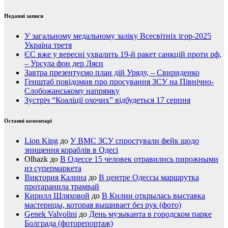
Недавні записи
У загальному медальному заліку Всесвітніх ігор-2025
Україна третя
ЄС вже у вересні ухвалить 19-й ракет санкцій проти рф,
– Урсула фон дер Ляєн
Завтра презентуємо план дій Уряду, – Свириденко
Генштаб повідомив про просування ЗСУ на Північно-
Слобожанському напрямку
Зустріч “Коаліції охочих” відбудеться 17 серпня
Останні коментарі
Lion King
до
У ВМС ЗСУ спростували фейк щодо
знищення кораблів в Одесі
Olhazk
до
В Одессе 15 человек отравились пирожными
из супермаркета
Виктория Калина
до
В центре Одессы маршрутка
протаранила трамвай
Кирилл Шляховой
до
В Килии открылась выставка
мастерицы, которая вышивает без рук (фото)
Genek Valvolini
до
День музыканта в городском парке
Болграда (фоторепортаж)