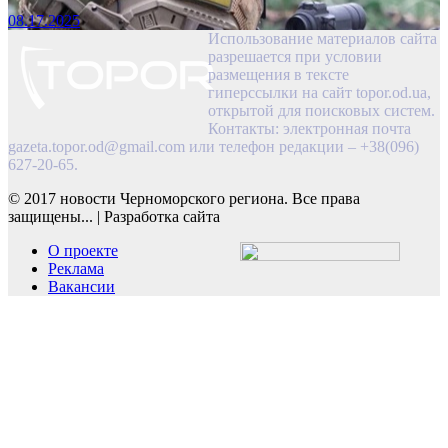
08.17.2025
Использование материалов сайта
разрешается при условии
размещения в тексте
гиперссылки на сайт topor.od.ua,
открытой для поисковых систем.
Контакты: электронная почта
gazeta.topor.od@gmail.com
или телефон редакции – +38(096)
627-20-65.
© 2017 новости Черноморского региона. Все права
защищены...
|
Разработка сайта
О проекте
Реклама
Вакансии