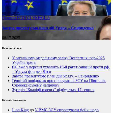
Урсула фон дер Ляєн
08.17.2025
Новини
РЕГІОН
УКРАЇНА
Завтра презентуємо план дій Уряду, – Свириденко
08.17.2025
Недавні записи
У загальному медальному заліку Всесвітніх ігор-2025
Україна третя
ЄС вже у вересні ухвалить 19-й ракет санкцій проти рф,
– Урсула фон дер Ляєн
Завтра презентуємо план дій Уряду, – Свириденко
Генштаб повідомив про просування ЗСУ на Північно-
Слобожанському напрямку
Зустріч “Коаліції охочих” відбудеться 17 серпня
Останні коментарі
Lion King
до
У ВМС ЗСУ спростували фейк щодо