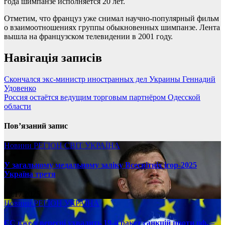
года шимпанзе исполняется 20 лет.
Отметим, что француз уже снимал научно-популярный фильм
о взаимоотношениях группы обыкновенных шимпанзе. Лента
вышла на французском телевидении в 2001 году.
Навігація записів
Скончался экс-министр иностранных дел Украины Геннадий
Удовенко
Россия остаётся ведущим торговым партнёром Одесской
области
Пов’язаний запис
Новини
РЕГІОН
СВІТ
УКРАЇНА
У загальному медальному заліку Всесвітніх ігор-2025
Україна третя
08.17.2025
Новини
РЕГІОН
УКРАЇНА
ЄС вже у вересні ухвалить 19-й ракет санкцій проти рф, –