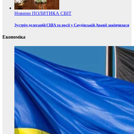
Новини
ПОЛИТИКА
СВІТ
Зустріч делегацій США та росії у Саудівській Аравії закінчилася
Економіка