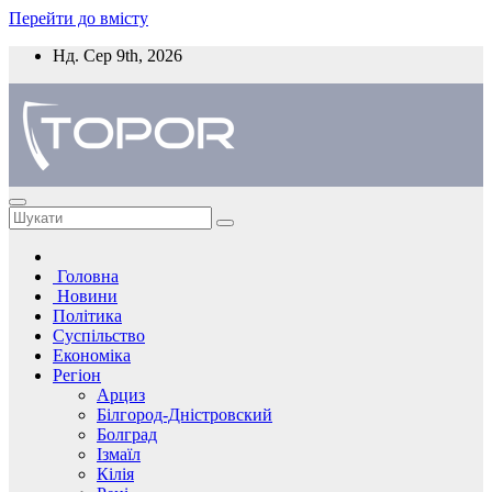
Перейти до вмісту
Нд. Сер 9th, 2026
Головна
Новини
Політика
Суспільство
Економіка
Регіон
Арциз
Білгород-Дністровский
Болград
Ізмаїл
Кілія