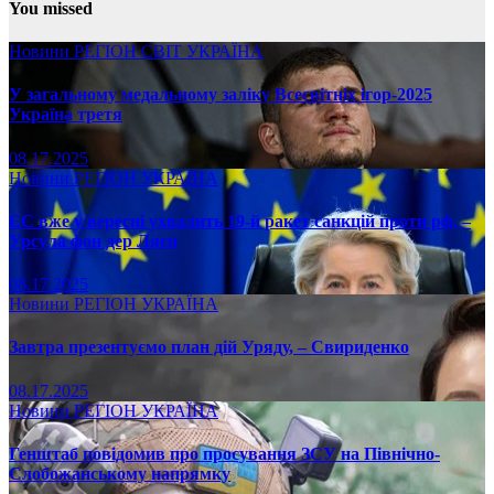
You missed
Новини
РЕГІОН
СВІТ
УКРАЇНА
У загальному медальному заліку Всесвітніх ігор-2025
Україна третя
08.17.2025
Новини
РЕГІОН
УКРАЇНА
ЄС вже у вересні ухвалить 19-й ракет санкцій проти рф, –
Урсула фон дер Ляєн
08.17.2025
Новини
РЕГІОН
УКРАЇНА
Завтра презентуємо план дій Уряду, – Свириденко
08.17.2025
Новини
РЕГІОН
УКРАЇНА
Генштаб повідомив про просування ЗСУ на Північно-
Слобожанському напрямку