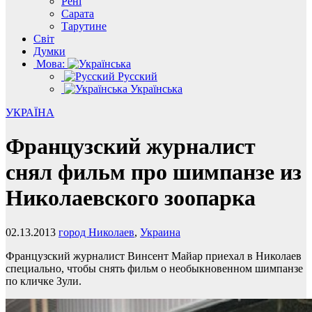
Рені
Сарата
Тарутине
Світ
Думки
Мова:
Русский
Українська
УКРАЇНА
Французский журналист
снял фильм про шимпанзе из
Николаевского зоопарка
02.13.2013
город Николаев
,
Украина
Французский журналист Винсент Майар приехал в Николаев
специально, чтобы снять фильм о необыкновенном шимпанзе
по кличке Зули.