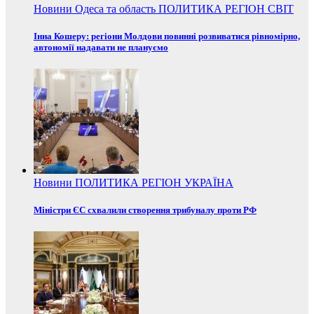
Новини
Одеса та область
ПОЛИТИКА
РЕГІОН
СВІТ
Інна Кошеру: регіони Молдови повинні розвиватися рівномірно,
автономії надавати не плануємо
Новини
ПОЛИТИКА
РЕГІОН
УКРАЇНА
Міністри ЄС схвалили створення трибуналу проти РФ