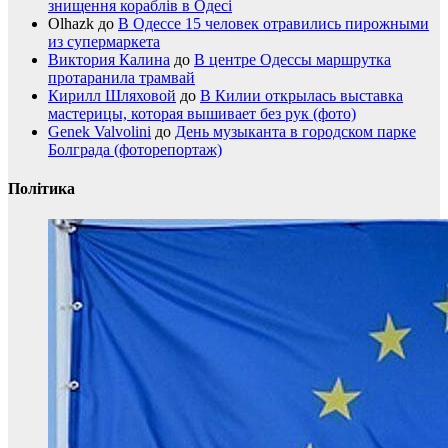
знищення кораблів в Одесі
Olhazk
до
В Одессе 15 человек отравились пирожными
из супермаркета
Виктория Калина
до
В центре Одессы маршрутка
протаранила трамвай
Кирилл Шляховой
до
В Килии открылась выставка
мастерицы, которая вышивает без рук (фото)
Genek Valvolini
до
День музыканта в городском парке
Болграда (фоторепортаж)
Політика