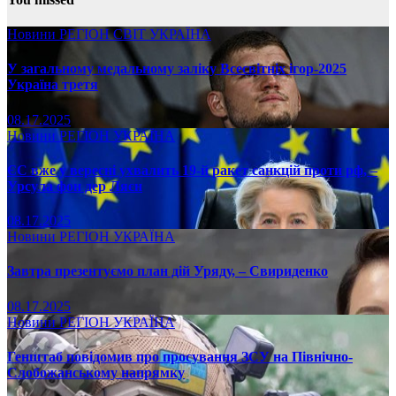
Новини
РЕГІОН
СВІТ
УКРАЇНА
У загальному медальному заліку Всесвітніх ігор-2025
Україна третя
08.17.2025
Новини
РЕГІОН
УКРАЇНА
ЄС вже у вересні ухвалить 19-й ракет санкцій проти рф, –
Урсула фон дер Ляєн
08.17.2025
Новини
РЕГІОН
УКРАЇНА
Завтра презентуємо план дій Уряду, – Свириденко
08.17.2025
Новини
РЕГІОН
УКРАЇНА
Генштаб повідомив про просування ЗСУ на Північно-
Слобожанському напрямку