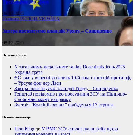
Урсула фон дер Ляєн
08.17.2025
Новини
РЕГІОН
УКРАЇНА
Завтра презентуємо план дій Уряду, – Свириденко
08.17.2025
Недавні записи
У загальному медальному заліку Всесвітніх ігор-2025
Україна третя
ЄС вже у вересні ухвалить 19-й ракет санкцій проти рф,
– Урсула фон дер Ляєн
Завтра презентуємо план дій Уряду, – Свириденко
Генштаб повідомив про просування ЗСУ на Північно-
Слобожанському напрямку
Зустріч “Коаліції охочих” відбудеться 17 серпня
Останні коментарі
Lion King
до
У ВМС ЗСУ спростували фейк щодо
знищення кораблів в Одесі