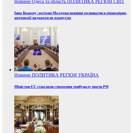
Новини
Одеса та область
ПОЛИТИКА
РЕГІОН
СВІТ
Інна Кошеру: регіони Молдови повинні розвиватися рівномірно,
автономії надавати не плануємо
Новини
ПОЛИТИКА
РЕГІОН
УКРАЇНА
Міністри ЄС схвалили створення трибуналу проти РФ