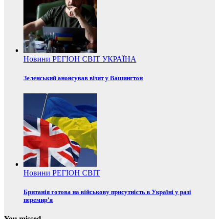
Новини
РЕГІОН
СВІТ
УКРАЇНА
Зеленський анонсував візит у Вашингтон
Новини
РЕГІОН
СВІТ
Британія готова на військову присутність в Україні у разі
перемир’я
You missed