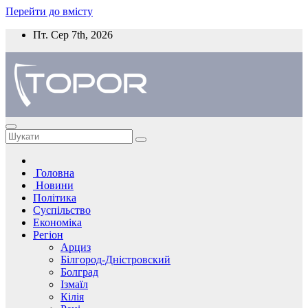
Перейти до вмісту
Пт. Сер 7th, 2026
Головна
Новини
Політика
Суспільство
Економіка
Регіон
Арциз
Білгород-Дністровский
Болград
Ізмаїл
Кілія