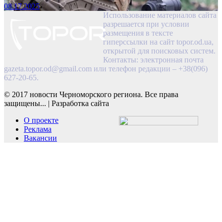
08.17.2025
Использование материалов сайта
разрешается при условии
размещения в тексте
гиперссылки на сайт topor.od.ua,
открытой для поисковых систем.
Контакты: электронная почта
gazeta.topor.od@gmail.com
или телефон редакции – +38(096)
627-20-65.
© 2017 новости Черноморского региона. Все права
защищены...
|
Разработка сайта
О проекте
Реклама
Вакансии