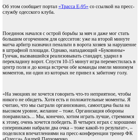
Об этом сообщает портал
«Трасса Е-95»
со ссылкой на пресс-
службу одесского клуба.
Поединок начался с острой борьбы за мяч и даже мог стать
большим огорчением для одесситов: уже на второй минуте
матча арбитр назначил пенальти в ворота хозяев за нарушение
в штрафной площади. Однако, нападающий «Буковины»
Гунчак, вызвавшийся реализовывать стандарт, ударил в
перекладину ворот. Спустя 10-15 минут игра переместилась в
центр поля и до конца встречи обе команды имели минимум
моментов, ни один из которых не привел к забитому голу.
«На эмоциях не хочется говорить что-то неприятное, чтобы
никого не обидеть. Хотя есть и положительные моменты. Я
считаю, что мы сыграли организовано, самоотдача была на
высоком уровне, желание – тоже. Организация обороны
понравилась… Мы, конечно, хотим играть лучше, стремимся
к этому, очень хочется победить. В четырех играх с хорошими
соперниками набрали два очка – тоже какой-то результат», –
поделился впечатлениями на пресс-конференции тренер ФК
«Одесса» Андрей Пархоменко.