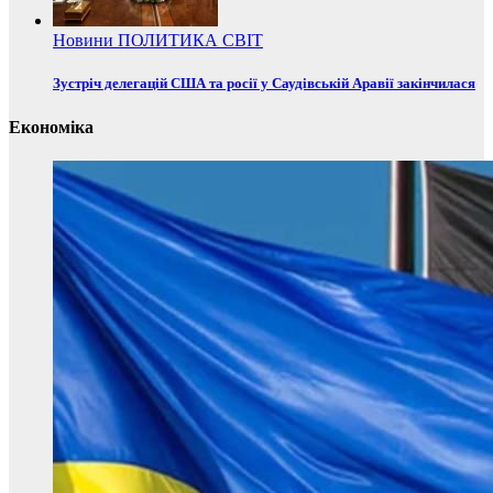
Новини
ПОЛИТИКА
СВІТ
Зустріч делегацій США та росії у Саудівській Аравії закінчилася
Економіка