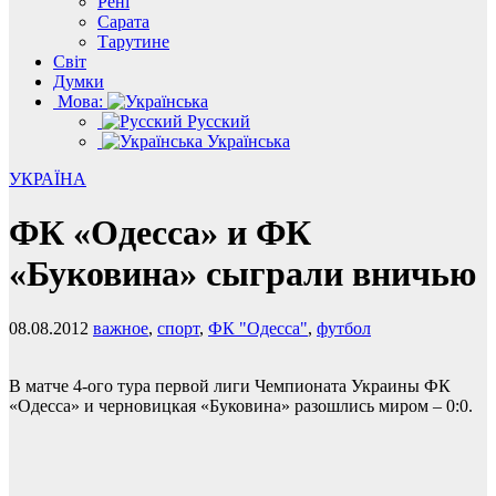
Рені
Сарата
Тарутине
Світ
Думки
Мова:
Русский
Українська
УКРАЇНА
ФК «Одесса» и ФК
«Буковина» сыграли вничью
08.08.2012
важное
,
спорт
,
ФК "Одесса"
,
футбол
В матче 4-ого тура первой лиги Чемпионата Украины ФК
«Одесса» и черновицкая «Буковина» разошлись миром – 0:0.