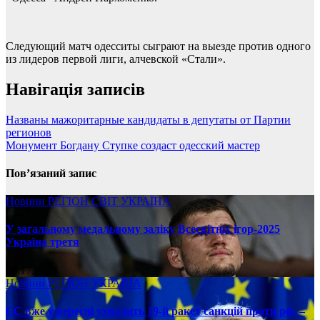
Следующий матч одесситы сыграют на выезде против одного
из лидеров первой лиги, алчевской «Стали».
Навігація записів
Названы мажоритарные кандидаты в депутаты от Партии
регионов
Монумент Богдану Ступке создаст одесский мастер
Пов’язаний запис
Новини
РЕГІОН
СВІТ
УКРАЇНА
У загальному медальному заліку Всесвітніх ігор-2025
Україна третя
08.17.2025
Новини
РЕГІОН
УКРАЇНА
ЄС вже у вересні ухвалить 19-й ракет санкцій проти рф, –