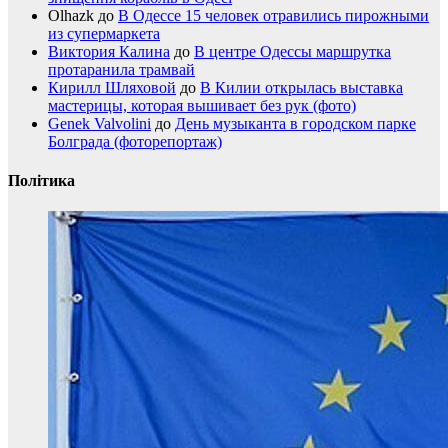
Olhazk
до
В Одессе 15 человек отравились пирожными
из супермаркета
Виктория Калина
до
В центре Одессы маршрутка
протаранила трамвай
Кирилл Шляховой
до
В Килии открылась выставка
мастерицы, которая вышивает без рук (фото)
Genek Valvolini
до
День музыканта в городском парке
Болграда (фоторепортаж)
Політика