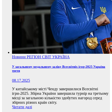
Новини
РЕГІОН
СВІТ
УКРАЇНА
У загальному медальному заліку Всесвітніх ігор-2025 Україна
третя
08.17.2025
У китайському місті Ченду завершилися Всесвітні
ігри-2025. Збірна України завершила турнір на третьому
місці за загальною кількістю здобутих нагород серед
збірних різних країн світу.
Читати далі