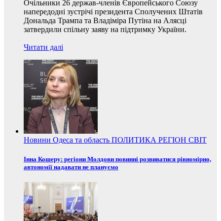
Очільники 26 держав-членів Європейського Союзу
напередодні зустрічі президента Сполучених Штатів
Дональда Трампа та Владіміра Путіна на Алясці
затвердили спільну заяву на підтримку України.
Читати далі
Новини
Одеса та область
ПОЛИТИКА
РЕГІОН
СВІТ
Інна Кошеру: регіони Молдови повинні розвиватися рівномірно,
автономії надавати не плануємо