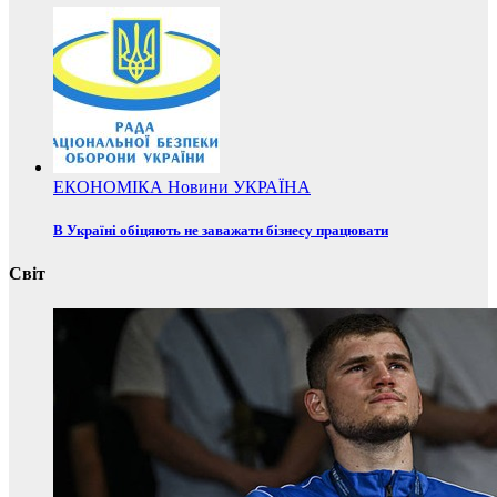
ЕКОНОМІКА
Новини
УКРАЇНА
В Україні обіцяють не заважати бізнесу працювати
Світ