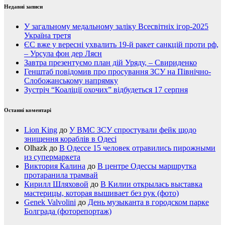
Недавні записи
У загальному медальному заліку Всесвітніх ігор-2025
Україна третя
ЄС вже у вересні ухвалить 19-й ракет санкцій проти рф,
– Урсула фон дер Ляєн
Завтра презентуємо план дій Уряду, – Свириденко
Генштаб повідомив про просування ЗСУ на Північно-
Слобожанському напрямку
Зустріч “Коаліції охочих” відбудеться 17 серпня
Останні коментарі
Lion King
до
У ВМС ЗСУ спростували фейк щодо
знищення кораблів в Одесі
Olhazk
до
В Одессе 15 человек отравились пирожными
из супермаркета
Виктория Калина
до
В центре Одессы маршрутка
протаранила трамвай
Кирилл Шляховой
до
В Килии открылась выставка
мастерицы, которая вышивает без рук (фото)
Genek Valvolini
до
День музыканта в городском парке
Болграда (фоторепортаж)