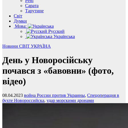
Рені
Сарата
Тарутине
Світ
Думки
Мова:
Русский
Українська
Новини
СВІТ
УКРАЇНА
День у Новоросійську
почався з «бавовни» (фото,
відео)
08.04.2023
война России против Украины
,
Спецоперация в
бухте Новороссийска
,
удар морскими дронами