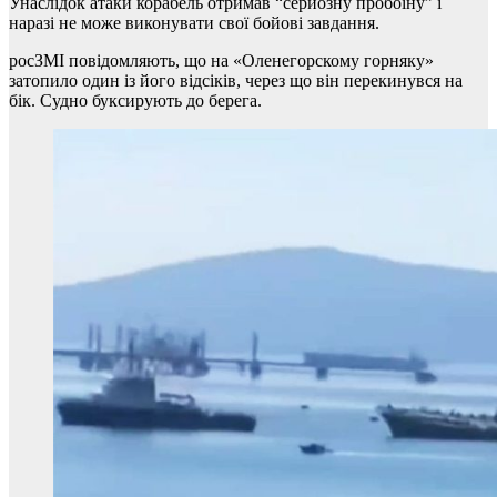
Унаслідок атаки корабель отримав “серйозну пробоїну” і
наразі не може виконувати свої бойові завдання.
росЗМІ повідомляють, що на «Оленегорскому горняку»
затопило один із його відсіків, через що він перекинувся на
бік. Судно буксирують до берега.