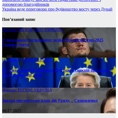
допомогою благодійників
Україна веде переговори про будівництво мосту через Дунай
Пов’язаний запис
Новини
РЕГІОН
СВІТ
УКРАЇНА
У загальному медальному заліку Всесвітніх ігор-2025
Україна третя
08.17.2025
Новини
РЕГІОН
УКРАЇНА
ЄС вже у вересні ухвалить 19-й ракет санкцій проти рф, –
Урсула фон дер Ляєн
08.17.2025
Новини
РЕГІОН
УКРАЇНА
Завтра презентуємо план дій Уряду, – Свириденко
08.17.2025