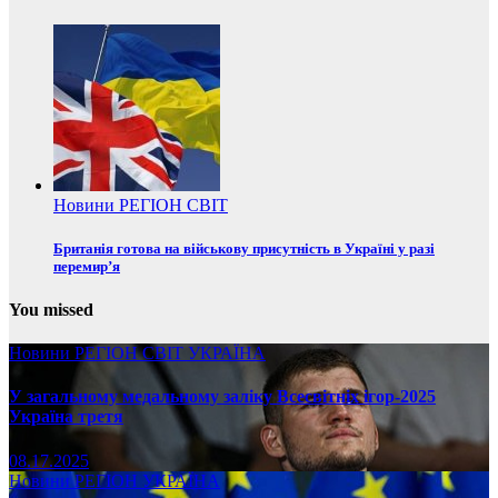
Новини
РЕГІОН
СВІТ
Британія готова на військову присутність в Україні у разі
перемир’я
You missed
Новини
РЕГІОН
СВІТ
УКРАЇНА
У загальному медальному заліку Всесвітніх ігор-2025
Україна третя
08.17.2025
Новини
РЕГІОН
УКРАЇНА