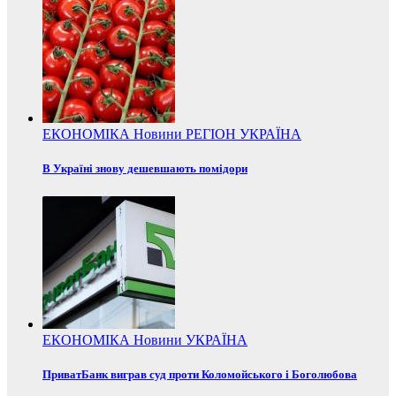
ЕКОНОМІКА
Новини
РЕГІОН
УКРАЇНА
В Україні знову дешевшають помідори
ЕКОНОМІКА
Новини
УКРАЇНА
ПриватБанк виграв суд проти Коломойського і Боголюбова