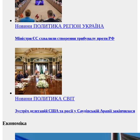
Новини
ПОЛИТИКА
РЕГІОН
УКРАЇНА
Міністри ЄС схвалили створення трибуналу проти РФ
Новини
ПОЛИТИКА
СВІТ
Зустріч делегацій США та росії у Саудівській Аравії закінчилася
Економіка