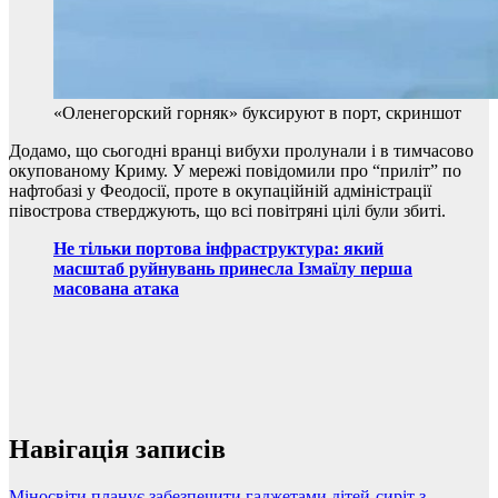
«Оленегорский горняк» буксируют в порт, скриншот
Додамо, що сьогодні вранці вибухи пролунали і в тимчасово
окупованому Криму. У мережі повідомили про “приліт” по
нафтобазі у Феодосії, проте в окупаційній адміністрації
півострова стверджують, що всі повітряні цілі були збиті.
Не тільки портова інфраструктура: який
масштаб руйнувань принесла Ізмаїлу перша
масована атака
Навігація записів
Міносвіти планує забезпечити гаджетами дітей-сиріт з