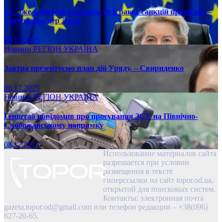
ЄС вже у вересні ухвалить 19-й ракет санкцій проти рф, –
Урсула фон дер Ляєн
08.17.2025
Новини
РЕГІОН
УКРАЇНА
Завтра презентуємо план дій Уряду, – Свириденко
08.17.2025
Новини
РЕГІОН
УКРАЇНА
Генштаб повідомив про просування ЗСУ на Північно-
Слобожанському напрямку
08.17.2025
Использование материалов сайта
разрешается при условии
размещения в тексте
гиперссылки на сайт topor.od.ua,
открытой для поисковых систем.
Контакты: электронная почта
gazeta.topor.od@gmail.com
или телефон редакции – +38(096)
627-20-65.