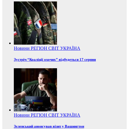
Новини
РЕГІОН
СВІТ
УКРАЇНА
Зустріч “Коаліції охочих” відбудеться 17 серпня
Новини
РЕГІОН
СВІТ
УКРАЇНА
Зеленський анонсував візит у Вашингтон