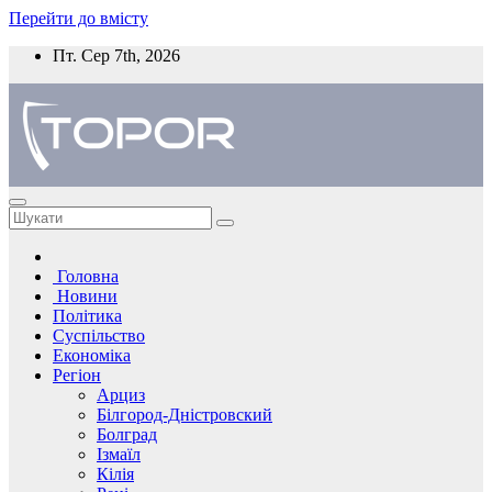
Перейти до вмісту
Пт. Сер 7th, 2026
Головна
Новини
Політика
Суспільство
Економіка
Регіон
Арциз
Білгород-Дністровский
Болград
Ізмаїл
Кілія