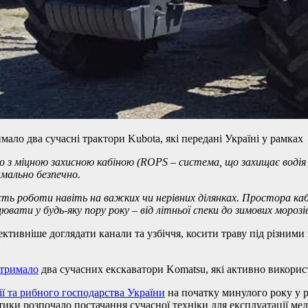
ало два сучасні трактори Kubota, які передані Україні у рамках
о з міцною захисною кабіною (ROPS – система, що захищає воді
имально безпечно.
ість роботи навіть на важких чи нерівних ділянках. Простора к
вати у будь-яку пору року – від літньої спеки до зимових морозі
тивніше доглядати канали та узбіччя, косити траву під різними 
тримало
два сучасних екскаватори Komatsu, які активно викорис
ї та рибного господарства України
на початку минулого року у р
ики розпочало постачання сучасної техніки для експлуатації ме