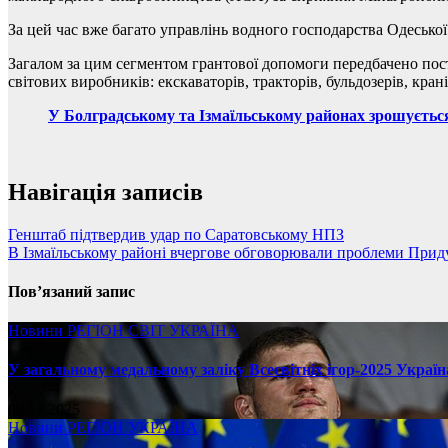
За цей час вже багато управлінь водного господарства Одеської
Загалом за цим сегментом грантової допомоги передбачено пос
світових виробників: екскаваторів, тракторів, бульдозерів, кранів
У Болградському та Ізмаїльському районах зрошується
Навігація записів
Генштаб підтвердив удар по Саратовському НПЗ
В Ізмаїльському районі вчергове обговорювали проблеми Прид
Пов’язаний запис
Новини
РЕГІОН
СВІТ
УКРАЇНА
У загальному медальному заліку Всесвітніх ігор-2025 Україн
08.17.2025
Новини
РЕГІОН
УКРАЇНА