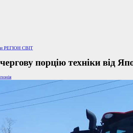
ни
РЕГІОН
СВІТ
ергову порцію техніки від Япо
Японія