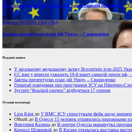
ЄС вже у вересні ухвалить 19-й ракет санкцій проти рф, – У
08.17.2025
Новини
РЕГІОН
УКРАЇНА
Завтра презентуємо план дій Уряду, – Свириденко
08.17.2025
Недавні записи
У загальному медальному заліку Всесвітніх ігор-2025 Укра
ЄС вже у вересні ухвалить 19-й ракет санкцій проти рф, 
Завтра презентуємо план дій Уряду, – Свириденко
Генштаб повідомив про просування ЗСУ на Північно-Сл
Зустріч “Коаліції охочих” відбудеться 17 серпня
Останні коментарі
Lion King
до
У ВМС ЗСУ спростували фейк щодо знищення
Olhazk
до
В Одессе 15 человек отравились пирожными из
Виктория Калина
до
В центре Одессы маршрутка протар
Кирилл Шляховой
до
В Килии открылась выставка мастер