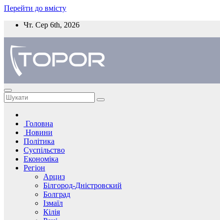
Перейти до вмісту
Чт. Сер 6th, 2026
Головна
Новини
Політика
Суспільство
Економіка
Регіон
Арциз
Білгород-Дністровский
Болград
Ізмаїл
Кілія