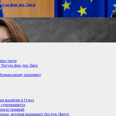
рсула фон дер Ляєн
їна третя
– Урсула фон дер Ляєн
обожанському напрямку
 кораблів в Одесі
 супермаркета
анила трамвай
ицы, которая вышивает без рук (фото)