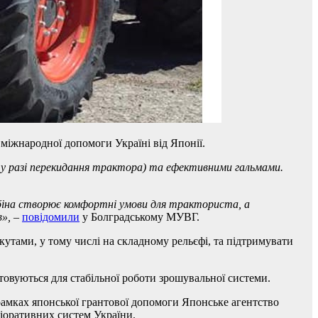
 міжнародної допомоги Україні від Японії.
я у разі перекидання трактора) та ефективними гальмами.
абіна створює комфортні умови для тракториста, а
в»,
–
повідомили
у Болградському МУВГ.
кутами, у тому числі на складному рельєфі, та підтримувати
товуються для стабільної роботи зрошувальної системи.
амках японської грантової допомоги Японське агентство
ліоративних систем України.