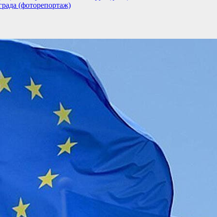
града (фоторепортаж)