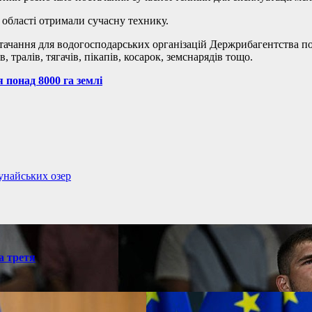
 області отримали сучасну технику.
тачання для водогосподарських організацій Держрибагентства по
, тралів, тягачів, пікапів, косарок, земснарядів тощо.
 понад 8000 га землі
унайських озер
а третя