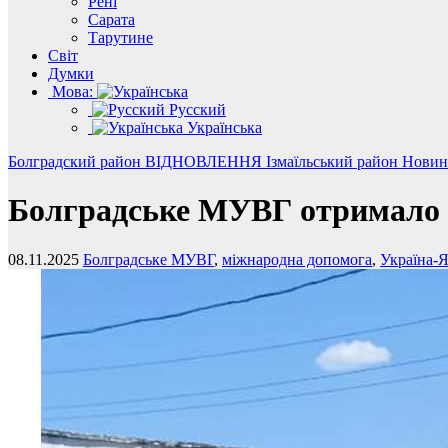
Рені
Сарата
Тарутине
Світ
Думки
Мова:
Русский
Українська
Болградский район
ВІДНОВЛЕННЯ
Ізмаїльський район
Нови
Болградське МУВГ отримало ч
08.11.2025
Болградське МУВГ
,
міжнародна допомога
,
Україна-