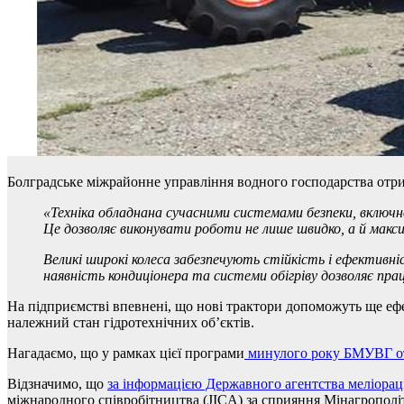
Болградське міжрайонне управління водного господарства отрим
«Техніка обладнана сучасними системами безпеки, включн
Це дозволяє виконувати роботи не лише швидко, а й макс
Великі широкі колеса забезпечують стійкість і ефективн
наявність кондиціонера та системи обігріву дозволяє працю
На підприємстві впевнені, що нові трактори допоможуть ще ефек
належний стан гідротехнічних об’єктів.
Нагадаємо, що у рамках цієї програми
минулого року БМУВГ о
Відзначимо, що
за інформацією Державного агентства меліораці
міжнародного співробітництва (JICA) за сприяння Мінагрополіт