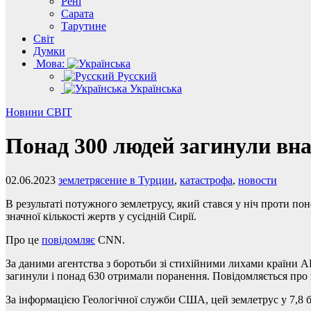
Рені
Сарата
Тарутине
Світ
Думки
Мова:
Русский
Українська
Новини
СВІТ
Понад 300 людей загинули внас
02.06.2023
землетрясение в Турции
,
катастрофа
,
новости
В результаті потужного землетрусу, який стався у ніч проти по
значної кількості жертв у сусідній Сирії.
Про це
повідомляє
CNN.
За даними агентства з боротьби зі стихійними лихами країни 
загинули і понад 630 отримали поранення. Повідомляється про з
За інформацією Геологічної служби США, цей землетрус у 7,8 б