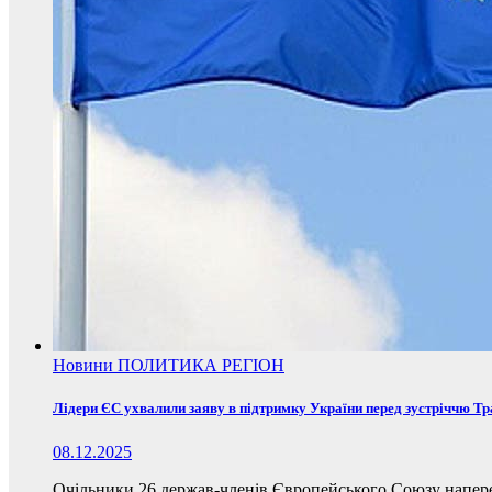
Новини
ПОЛИТИКА
РЕГІОН
Лідери ЄС ухвалили заяву в підтримку України перед зустріччю Т
08.12.2025
Очільники 26 держав-членів Європейського Союзу наперед