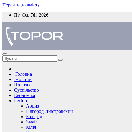
Перейти до вмісту
Пт. Сер 7th, 2026
Головна
Новини
Політика
Суспільство
Економіка
Регіон
Арциз
Білгород-Дністровский
Болград
Ізмаїл
Кілія