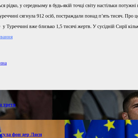
 рідко, у середньому в будь-якій точці світу настільки потужні 
Туреччині сягнула 912 осіб, постраждали понад п’ять тисяч. Про
 у Туреччині вже близько 1,5 тисячі жертв. У сусідній Сирії кіль
ування
ина
а третя
рсула фон дер Ляєн