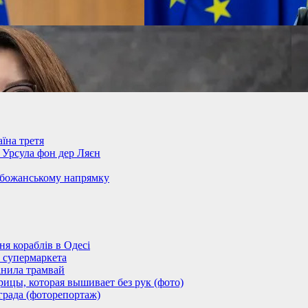
їна третя
– Урсула фон дер Ляєн
обожанському напрямку
 кораблів в Одесі
 супермаркета
анила трамвай
ицы, которая вышивает без рук (фото)
града (фоторепортаж)