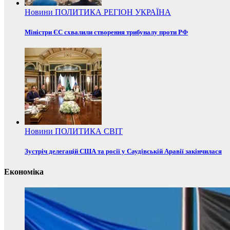
Новини
ПОЛИТИКА
РЕГІОН
УКРАЇНА
Міністри ЄС схвалили створення трибуналу проти РФ
Новини
ПОЛИТИКА
СВІТ
Зустріч делегацій США та росії у Саудівській Аравії закінчилася
Економіка