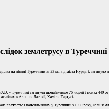
лідок землетрусу в Туреччині 
неділка на півдні Туреччини за 23 км від міста Нурдагі, загинул
AFAD, у Туреччині загинули щонайменше 76 людей і понад 440 о
агиблих в Алеппо, Латакії, Хамі та Тартусі.
ала вважається найсильнішим у Туреччині з 1939 року, коли земл