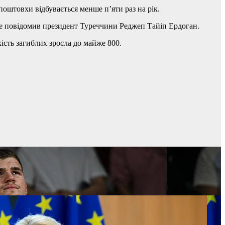
поштовхи відбувається менше п’яти раз на рік.
 це повідомив президент Туреччини Реджеп Тайіп Ердоган.
кість загиблих зросла до майже 800.