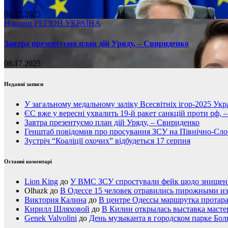
08.17.2025
Новини
РЕГІОН
УКРАЇНА
Завтра презентуємо план дій Уряду, – Свириденко
08.17.2025
Недавні записи
У загальному медальному заліку Всесвітніх ігор-2025 Укра
ЄС вже у вересні ухвалить 19-й ракет санкцій проти рф, 
Завтра презентуємо план дій Уряду, – Свириденко
Генштаб повідомив про просування ЗСУ на Північно-Сл
Зустріч “Коаліції охочих” відбудеться 17 серпня
Останні коментарі
Lion King
до
У ВМС ЗСУ спростували фейк щодо знищення
Olhazk
до
В Одессе 15 человек отравились пирожными из
Виктория Калина
до
В центре Одессы маршрутка протар
Кирилл Шляховой
до
В Килии открылась выставка мастер
Genek Valvolini
до
День музыканта в городском парке Бол