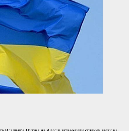
 Владіміра Путіна на Алясці затвердили спільну заяву на