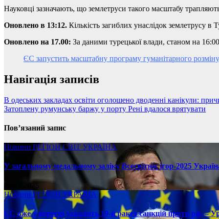
Науковці зазначають, що землетруси такого масштабу трапляються
Оновлено в 13:12.
Кількість загиблих унаслідок землетрусу в 
Оновлено на 17.00:
За даними турецької влади, станом на 16:00
ЄС запустить масштабну програму гуманітарного розмін
Навігація записів
В одеських закладах освіти оголошено дводенні канікули: прич
Затоплену румунську баржу у порту Рені вдалося врятувати
Пов’язаний запис
Новини
РЕГІОН
СВІТ
УКРАЇНА
У загальному медальному заліку Всесвітніх ігор-2025 Україн
08.17.2025
Новини
РЕГІОН
УКРАЇНА
ЄС вже у вересні ухвалить 19-й ракет санкцій проти рф, – У