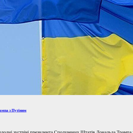
рампа з Путіним
одні зустрічі президента Сполучених Штатів Дональда Трампа та