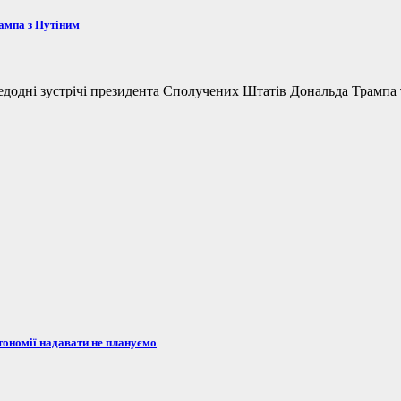
рампа з Путіним
одні зустрічі президента Сполучених Штатів Дональда Трампа та
тономії надавати не плануємо