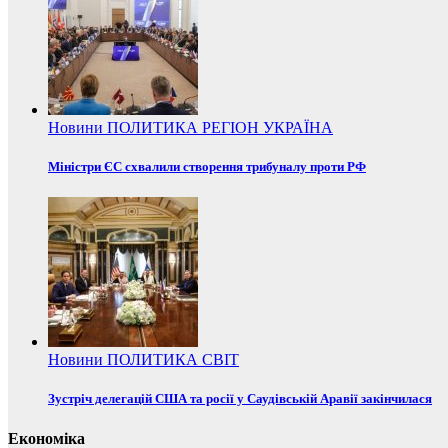
Новини
ПОЛИТИКА
РЕГІОН
УКРАЇНА
Міністри ЄС схвалили створення трибуналу проти РФ
Новини
ПОЛИТИКА
СВІТ
Зустріч делегацій США та росії у Саудівській Аравії закінчилася
Економіка