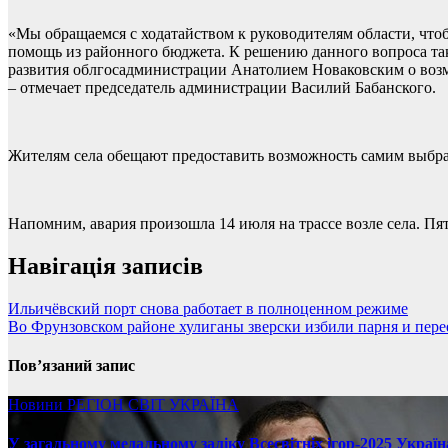
«Мы обращаемся с ходатайством к руководителям области, что
помощь из районного бюджета. К решению данного вопроса та
развития облгосадминистрации Анатолием Новаковским о возм
– отмечает председатель администрации Василий Бабанского.
Жителям села обещают предоставить возможность самим выбра
Напомним, авария произошла 14 июля на трассе возле села. Пя
Навігація записів
Ильичёвский порт снова работает в полноценном режиме
Во Фрунзовском районе хулиганы зверски избили парня и пер
Пов’язаний запис
Новини
РЕГІОН
СВІТ
УКРАЇНА
У загальному медальному заліку Всесвітніх ігор-2025 Україн