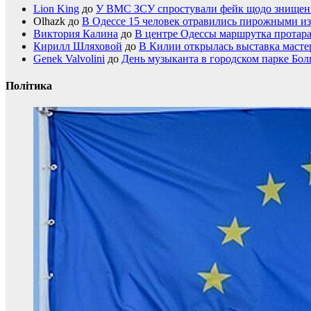
Lion King
до
У ВМС ЗСУ спростували фейк щодо знищення
Olhazk
до
В Одессе 15 человек отравились пирожными из
Виктория Калина
до
В центре Одессы маршрутка протар
Кирилл Шляховой
до
В Килии открылась выставка мастер
Genek Valvolini
до
День музыканта в городском парке Бол
Політика