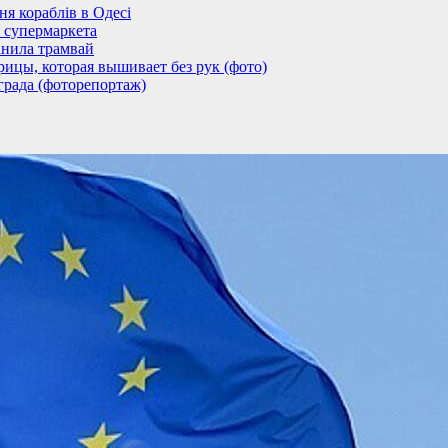
 кораблів в Одесі
 супермаркета
анила трамвай
ицы, которая вышивает без рук (фото)
града (фоторепортаж)