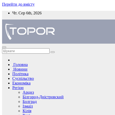
Перейти до вмісту
Чт. Сер 6th, 2026
Головна
Новини
Політика
Суспільство
Економіка
Регіон
Арциз
Білгород-Дністровский
Болград
Ізмаїл
Кілія