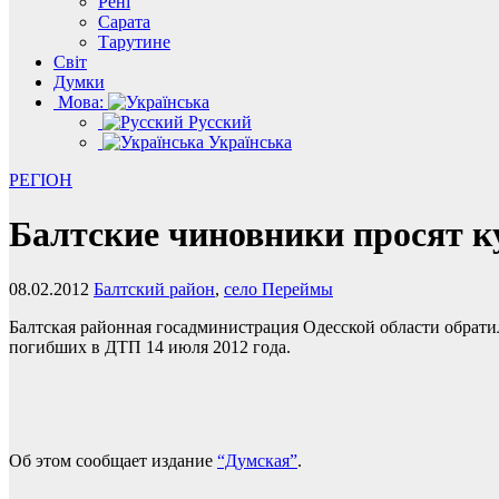
Рені
Сарата
Тарутине
Світ
Думки
Мова:
Русский
Українська
РЕГІОН
Балтские чиновники просят к
08.02.2012
Балтский район
,
село Переймы
Балтская районная госадминистрация Одесской области обратил
погибших в ДТП 14 июля 2012 года.
Об этом сообщает издание
“Думская”
.