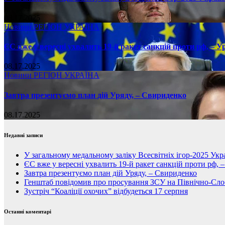
08.17.2025
Новини
РЕГІОН
УКРАЇНА
ЄС вже у вересні ухвалить 19-й ракет санкцій проти рф, – У
08.17.2025
Новини
РЕГІОН
УКРАЇНА
Завтра презентуємо план дій Уряду, – Свириденко
08.17.2025
Недавні записи
У загальному медальному заліку Всесвітніх ігор-2025 Укра
ЄС вже у вересні ухвалить 19-й ракет санкцій проти рф, 
Завтра презентуємо план дій Уряду, – Свириденко
Генштаб повідомив про просування ЗСУ на Північно-Сл
Зустріч “Коаліції охочих” відбудеться 17 серпня
Останні коментарі