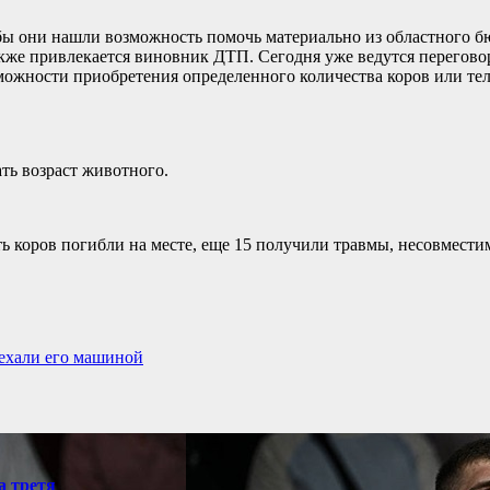
бы они нашли возможность помочь материально из областного бю
кже привлекается виновник ДТП. Сегодня уже ведутся перегов
ожности приобретения определенного количества коров или тел
ть возраст животного.
ть коров погибли на месте, еще 15 получили травмы, несовмести
еехали его машиной
а третя