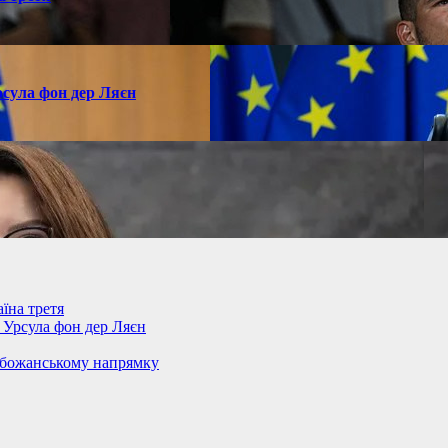
рсула фон дер Ляєн
їна третя
– Урсула фон дер Ляєн
обожанському напрямку