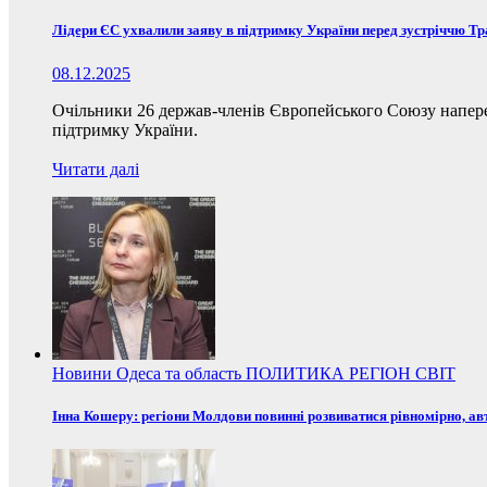
Лідери ЄС ухвалили заяву в підтримку України перед зустріччю Т
08.12.2025
Очільники 26 держав-членів Європейського Союзу наперед
підтримку України.
Читати далі
Новини
Одеса та область
ПОЛИТИКА
РЕГІОН
СВІТ
Інна Кошеру: регіони Молдови повинні розвиватися рівномірно, ав