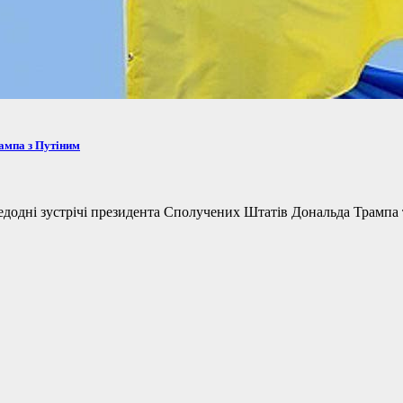
рампа з Путіним
одні зустрічі президента Сполучених Штатів Дональда Трампа та