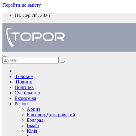
Перейти до вмісту
Пт. Сер 7th, 2026
Головна
Новини
Політика
Суспільство
Економіка
Регіон
Арциз
Білгород-Дністровский
Болград
Ізмаїл
Кілія