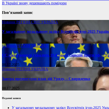
В Україні знову дешевшають помідори
Пов’язаний запис
Новини
РЕГІОН
СВІТ
УКРАЇНА
У загальному медальному заліку Всесвітніх ігор-2025 Україн
08.17.2025
Новини
РЕГІОН
УКРАЇНА
ЄС вже у вересні ухвалить 19-й ракет санкцій проти рф, – У
08.17.2025
Новини
РЕГІОН
УКРАЇНА
Завтра презентуємо план дій Уряду, – Свириденко
08.17.2025
Недавні записи
У загальному медальному заліку Всесвітніх ігор-2025 Укра