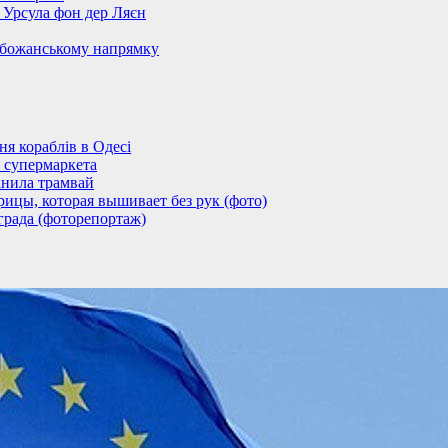
– Урсула фон дер Ляєн
обожанському напрямку
 кораблів в Одесі
 супермаркета
анила трамвай
ицы, которая вышивает без рук (фото)
града (фоторепортаж)