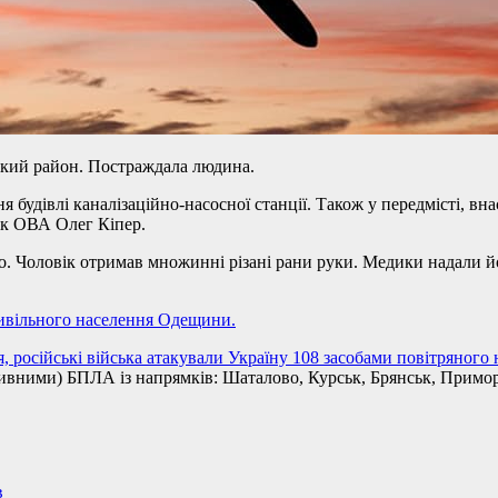
ький район. Постраждала людина.
дівлі каналізаційно-насосної станції. Також у передмісті, внасл
к ОВА Олег Кіпер.
. Чоловік отримав множинні різані рани руки. Медики надали 
цивільного населення Одещини.
я, російські війська атакували Україну 108 засобами повітряного
ктивними) БПЛА із напрямків: Шаталово, Курськ, Брянськ, Примо
в