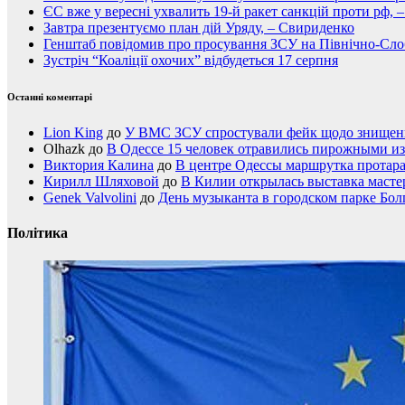
ЄС вже у вересні ухвалить 19-й ракет санкцій проти рф, 
Завтра презентуємо план дій Уряду, – Свириденко
Генштаб повідомив про просування ЗСУ на Північно-Сл
Зустріч “Коаліції охочих” відбудеться 17 серпня
Останні коментарі
Lion King
до
У ВМС ЗСУ спростували фейк щодо знищення
Olhazk
до
В Одессе 15 человек отравились пирожными из
Виктория Калина
до
В центре Одессы маршрутка протар
Кирилл Шляховой
до
В Килии открылась выставка мастер
Genek Valvolini
до
День музыканта в городском парке Бол
Політика