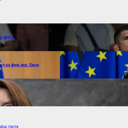
а третя
рсула фон дер Ляєн
їна третя