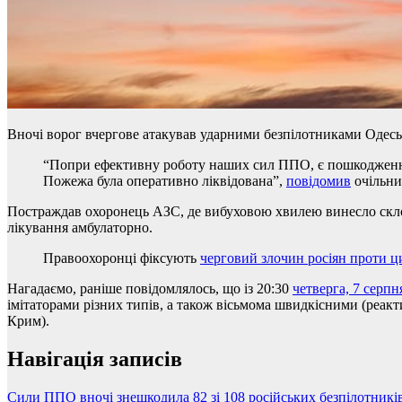
Вночі ворог вчергове атакував ударними безпілотниками Одес
“Попри ефективну роботу наших сил ППО, є пошкодження бу
Пожежа була оперативно ліквідована”,
повідомив
очільни
Постраждав охоронець АЗС, де вибуховою хвилею винесло скло
лікування амбулаторно.
Правоохоронці фіксують
черговий злочин росіян проти 
Нагадаємо, раніше повідомлялось, що із 20:30
четверга, 7 серпн
імітаторами різних типів, а також вісьмома швидкісними (реа
Крим).
Навігація записів
Сили ППО вночі знешкодила 82 зі 108 російських безпілотникі