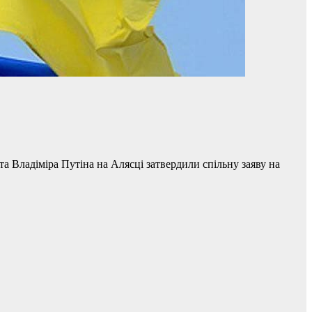
 Владіміра Путіна на Алясці затвердили спільну заяву на