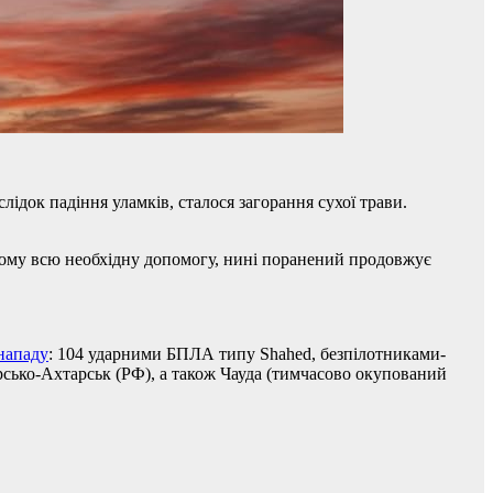
ідок падіння уламків, сталося загорання сухої трави.
йому всю необхідну допомогу, нині поранений продовжує
 нападу
: 104 ударними БПЛА типу Shahed, безпілотниками-
рсько-Ахтарськ (РФ), а також Чауда (тимчасово окупований