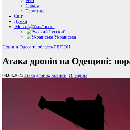
Рені
Сарата
Тарутине
Світ
Думки
Мова:
Русский
Українська
Новини
Одеса та область
РЕГІОН
Атака дронів на Одещині: по
08.08.2025
атака дронів
,
новини
,
Одещина