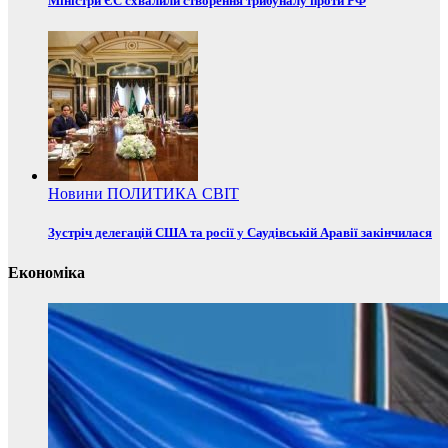
Міністри ЄС схвалили створення трибуналу проти РФ
Новини
ПОЛИТИКА
СВІТ
Зустріч делегацій США та росії у Саудівській Аравії закінчилася
Економіка