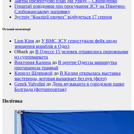
Завтра презентуємо план дій Уряду, – Свириденко
Генштаб повідомив про просування ЗСУ на Північно-
Слобожанському напрямку
Зустріч “Коаліції охочих” відбудеться 17 серпня
Останні коментарі
Lion King
до
У ВМС ЗСУ спростували фейк щодо
знищення кораблів в Одесі
Olhazk
до
В Одессе 15 человек отравились пирожными
из супермаркета
Виктория Калина
до
В центре Одессы маршрутка
протаранила трамвай
Кирилл Шляховой
до
В Килии открылась выставка
мастерицы, которая вышивает без рук (фото)
Genek Valvolini
до
День музыканта в городском парке
Болграда (фоторепортаж)
Політика