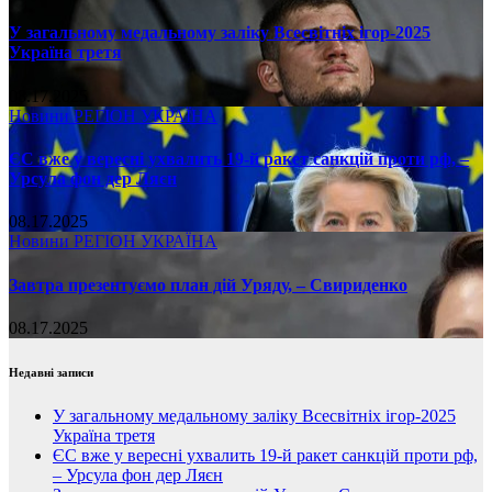
У загальному медальному заліку Всесвітніх ігор-2025
Україна третя
08.17.2025
Новини
РЕГІОН
УКРАЇНА
ЄС вже у вересні ухвалить 19-й ракет санкцій проти рф, –
Урсула фон дер Ляєн
08.17.2025
Новини
РЕГІОН
УКРАЇНА
Завтра презентуємо план дій Уряду, – Свириденко
08.17.2025
Недавні записи
У загальному медальному заліку Всесвітніх ігор-2025
Україна третя
ЄС вже у вересні ухвалить 19-й ракет санкцій проти рф,
– Урсула фон дер Ляєн