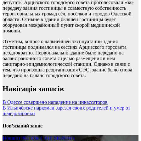
депутаты Арцизского городского совета проголосовали «за»
передачу здания гостиницы в совместную собственность
территориальных громад сёл, посёлков и городов Одесской
области. Отныне в здании бывшей гостиницы будет
оборудован межрайонный пункт скорой медицинской
помощи.
Отметим, вопрос о дальнейшей эксплуатации здания
гостиницы поднимался на сессиях Арцизского горсовета
неоднократно. Первоначально здание было передано на
баланс районного совета с целью размещения в нём
санитарно-эпидемиологической станции. Однако в связи с
тем, что произошла реорганизация СЭС, здание было снова
передано на баланс городского совета.
Навігація записів
В Одессе совершено нападение на инкассаторов
В Ильичёвске наркоман зарезал своих родителей и умер от
передозировки
Пов’язаний запис
Новини
РЕГІОН
СВІТ
УКРАЇНА