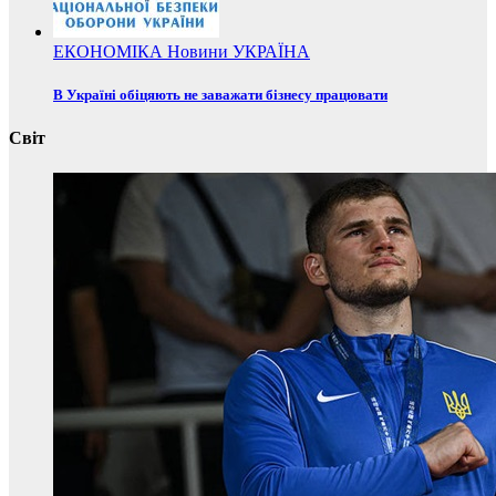
ЕКОНОМІКА
Новини
УКРАЇНА
В Україні обіцяють не заважати бізнесу працювати
Світ