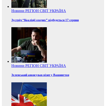
Новини
РЕГІОН
СВІТ
УКРАЇНА
Зустріч “Коаліції охочих” відбудеться 17 серпня
Новини
РЕГІОН
СВІТ
УКРАЇНА
Зеленський анонсував візит у Вашингтон