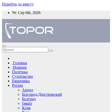
Перейти до вмісту
Чт. Сер 6th, 2026
Головна
Новини
Політика
Суспільство
Економіка
Регіон
Арциз
Білгород-Дністровский
Болград
Ізмаїл
Кілія