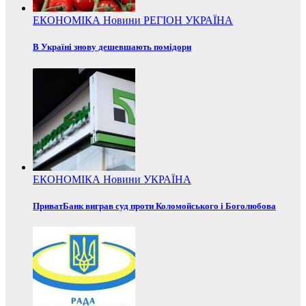
ЕКОНОМІКА
Новини
РЕГІОН
УКРАЇНА
В Україні знову дешевшають помідори
ЕКОНОМІКА
Новини
УКРАЇНА
ПриватБанк виграв суд проти Коломойського і Боголюбова