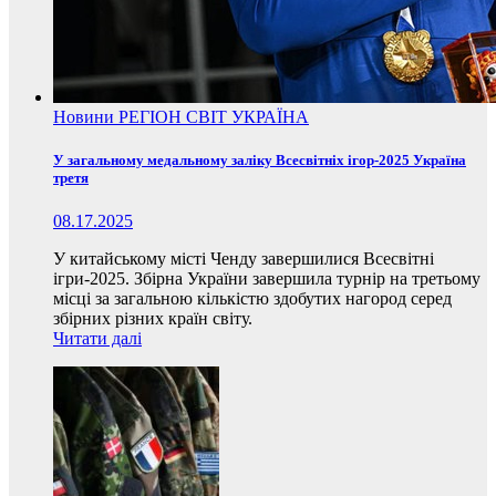
Новини
РЕГІОН
СВІТ
УКРАЇНА
У загальному медальному заліку Всесвітніх ігор-2025 Україна
третя
08.17.2025
У китайському місті Ченду завершилися Всесвітні
ігри-2025. Збірна України завершила турнір на третьому
місці за загальною кількістю здобутих нагород серед
збірних різних країн світу.
Читати далі