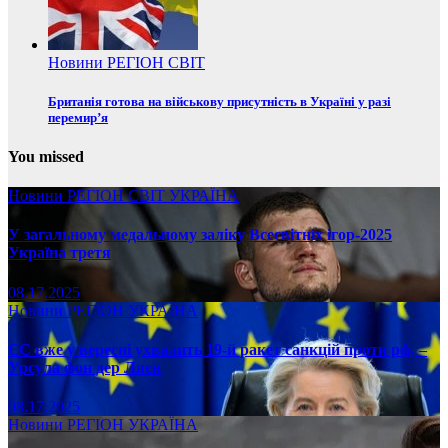
Новини
РЕГІОН
СВІТ
Британія готова на військову присутність в Україні у разі
перемир’я
You missed
Новини
РЕГІОН
СВІТ
УКРАЇНА
У загальному медальному заліку Всесвітніх ігор-2025
Україна третя
08.17.2025
Новини
РЕГІОН
УКРАЇНА
ЄС вже у вересні ухвалить 19-й ракет санкцій проти рф, –
Урсула фон дер Ляєн
08.17.2025
Новини
РЕГІОН
УКРАЇНА