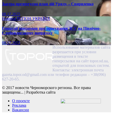
Завтра презентуємо план дій Уряду, – Свириденко
08.17.2025
Новини
РЕГІОН
УКРАЇНА
Генштаб повідомив про просування ЗСУ на Північно-
Слобожанському напрямку
08.17.2025
Использование материалов сайта
разрешается при условии
размещения в тексте
гиперссылки на сайт topor.od.ua,
открытой для поисковых систем.
Контакты: электронная почта
gazeta.topor.od@gmail.com
или телефон редакции – +38(096)
627-20-65.
© 2017 новости Черноморского региона. Все права
защищены...
|
Разработка сайта
О проекте
Реклама
Вакансии