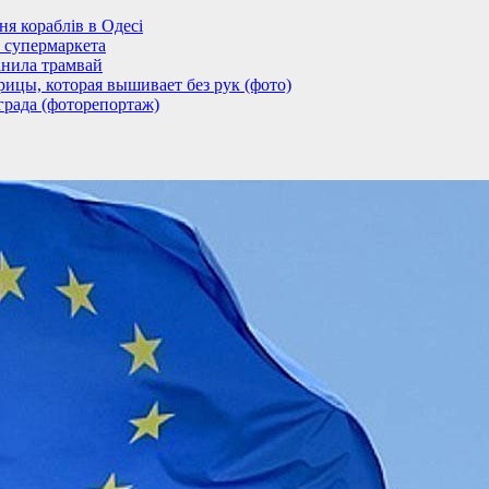
 кораблів в Одесі
 супермаркета
анила трамвай
ицы, которая вышивает без рук (фото)
града (фоторепортаж)