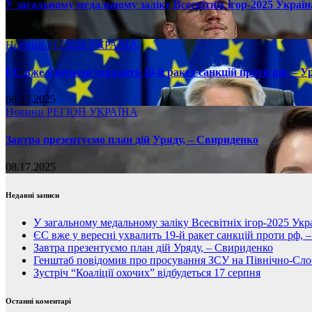
У загальному медальному заліку Всесвітніх ігор-2025 Україн
08.17.2025
Новини
РЕГІОН
УКРАЇНА
ЄС вже у вересні ухвалить 19-й ракет санкцій проти рф, – У
08.17.2025
Новини
РЕГІОН
УКРАЇНА
Завтра презентуємо план дій Уряду, – Свириденко
08.17.2025
Недавні записи
У загальному медальному заліку Всесвітніх ігор-2025 Укра
ЄС вже у вересні ухвалить 19-й ракет санкцій проти рф, 
Завтра презентуємо план дій Уряду, – Свириденко
Генштаб повідомив про просування ЗСУ на Північно-Сл
Зустріч “Коаліції охочих” відбудеться 17 серпня
Останні коментарі