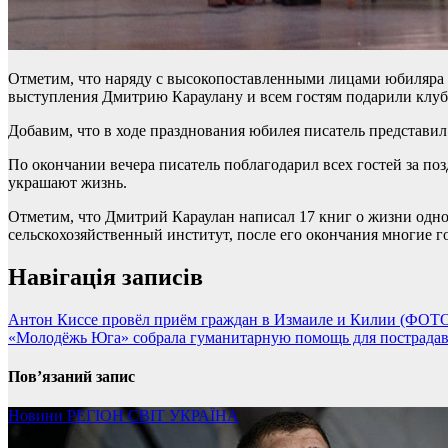
Отметим, что наряду с высокопоставленными лицами юбиляра п
выступления Дмитрию Караулану и всем гостям подарили клуб 
Добавим, что в ходе празднования юбилея писатель представи
По окончании вечера писатель поблагодарил всех гостей за поз
украшают жизнь.
Отметим, что Дмитрий Караулан написал 17 книг о жизни односе
сельскохозяйственный институт, после его окончания многие г
Навігація записів
Антон Киссе провёл приём граждан в Измаиле и Килии (ФОТ
«Молодёжь Юга» собрала гуманитарную помощь для пострада
Пов’язаний запис
Новини
РЕГІОН
СВІТ
УКРАЇНА