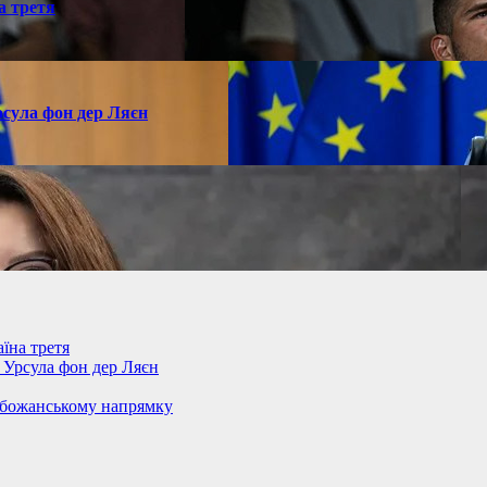
а третя
рсула фон дер Ляєн
їна третя
– Урсула фон дер Ляєн
обожанському напрямку