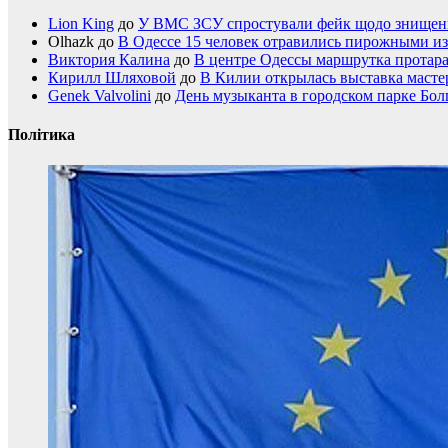
Lion King
до
У ВМС ЗСУ спростували фейк щодо знищення
Olhazk
до
В Одессе 15 человек отравились пирожными из
Виктория Калина
до
В центре Одессы маршрутка протар
Кирилл Шляховой
до
В Килии открылась выставка мастер
Genek Valvolini
до
День музыканта в городском парке Бол
Політика