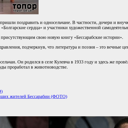
ришли поздравить и односельчане. В частности, дочери и внуч
«Болгарские сердца» и участники художественной самодеятельн
л присутствующим свою новую книгу «Бессарабские истории».
дравления, подчеркнув, что литература и поэзия – это вечные ц
льчан. Он родился в селе Кулевча в 1933 году и здесь же провёл
оды проработал в животноводстве.
О)
вших жителей Бессарабии (ФОТО)