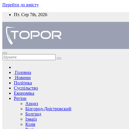
Перейти до вмісту
Пт. Сер 7th, 2026
Головна
Новини
Політика
Суспільство
Економіка
Регіон
Арциз
Білгород-Дністровский
Болград
Ізмаїл
Кілія