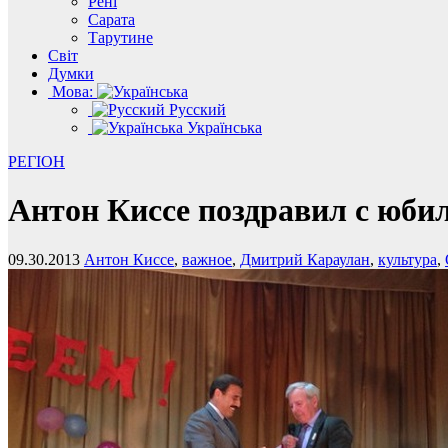
Рені
Сарата
Тарутине
Світ
Думки
Мова:
Русский
Українська
РЕГІОН
Антон Киссе поздравил с юби
09.30.2013
Антон Киссе
,
важное
,
Дмитрий Караулан
,
культура
,