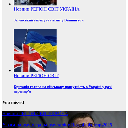
Новини
РЕГІОН
СВІТ
УКРАЇНА
Зеленський анонсував візит у Вашингтон
Новини
РЕГІОН
СВІТ
Британія готова на військову присутність в Україні у разі
перемир’я
You missed
Новини
РЕГІОН
СВІТ
УКРАЇНА
У загальному медальному заліку Всесвітніх ігор-2025