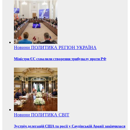
Новини
ПОЛИТИКА
РЕГІОН
УКРАЇНА
Міністри ЄС схвалили створення трибуналу проти РФ
Новини
ПОЛИТИКА
СВІТ
Зустріч делегацій США та росії у Саудівській Аравії закінчилася