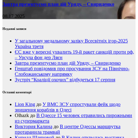
Завтра презентуємо план дій Уряду, – Свириденко
08.17.2025
Недавні записи
У загальному медальному заліку Всесвітніх ігор-2025
Україна третя
ЄС вже у вересні ухвалить 19-й ракет санкцій проти рф,
– Урсула фон дер Ляєн
Завтра презентуємо план дій Уряду, – Свириденко
Генштаб повідомив про просування ЗСУ на Північно-
Слобожанському напрямку
Зустріч “Коаліції охочих” відбудеться 17 серпня
Останні коментарі
Lion King
до
У ВМС ЗСУ спростували фейк щодо
знищення кораблів в Одесі
Olhazk
до
В Одессе 15 человек отравились пирожными
из супермаркета
Виктория Калина
до
В центре Одессы маршрутка
протаранила трамвай
Кирилл Шляховой
до
В Килии открылась выставка