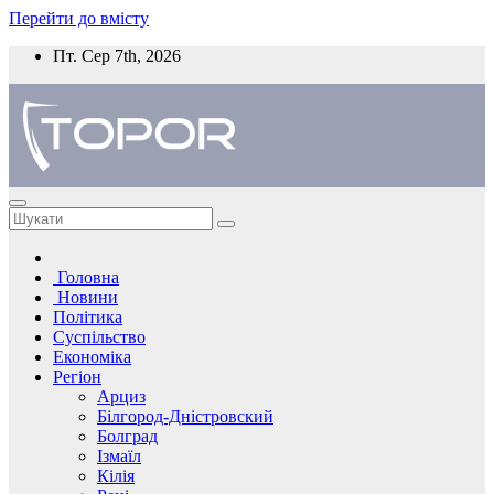
Перейти до вмісту
Пт. Сер 7th, 2026
Головна
Новини
Політика
Суспільство
Економіка
Регіон
Арциз
Білгород-Дністровский
Болград
Ізмаїл
Кілія