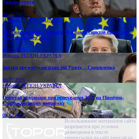
Україна третя
08.17.2025
Новини
РЕГІОН
УКРАЇНА
ЄС вже у вересні ухвалить 19-й ракет санкцій проти рф, –
Урсула фон дер Ляєн
08.17.2025
Новини
РЕГІОН
УКРАЇНА
Завтра презентуємо план дій Уряду, – Свириденко
08.17.2025
Новини
РЕГІОН
УКРАЇНА
Генштаб повідомив про просування ЗСУ на Північно-
Слобожанському напрямку
08.17.2025
Использование материалов сайта
разрешается при условии
размещения в тексте
гиперссылки на сайт topor.od.ua,