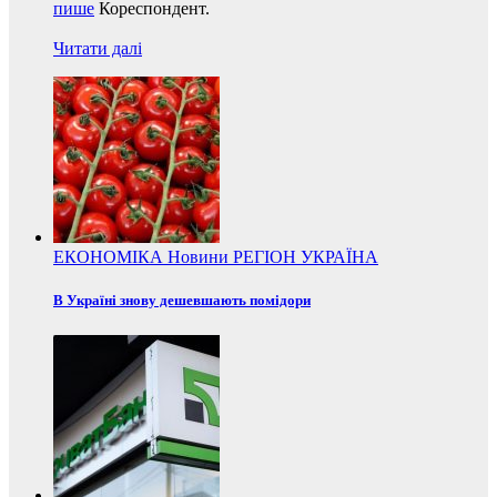
пише
Кореспондент.
Читати далі
ЕКОНОМІКА
Новини
РЕГІОН
УКРАЇНА
В Україні знову дешевшають помідори