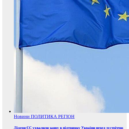
Новини
ПОЛИТИКА
РЕГІОН
Лідери ЄС ухвалили заяву в підтримку України перед зустріччю