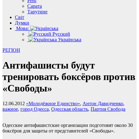
Рені
Сарата
Тарутине
Світ
Думки
Мова:
Русский
Українська
РЕГІОН
Антифашисты будут
тренировать боксёров против
«Свободы»
12.06.2012
«Молодёжное Единство»
,
Антон Давидченко
,
важное
,
город Одесса
,
Одесская область
,
Партия Свобода
Одесские антифашистские организации подготовят около 30
боксёров для защиты от представителей «Свободы».