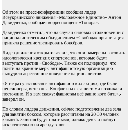
Об этом на пресс-конференции сообщил лидер
Всеукраинского движения «Молодёжное Единство» Антон
Давидченко, сообщает корреспондент «Топора».
Давидченко отметил, что на случай силовых столкновений с
националистическим объединением «Свобода» организация
приняла решение тренировать боксёров.
Лидер движения открыто заявил, что они намерены готовить
идеологически крепких спортсменов, которые будут
выступать против «Свободы». Также он подчеркнул, что
пойти на крайние меры антифашистскую организацию
вынудило агрессивное поведение националистов.
«Я не раз участвовал в антифашистских акциях, где были
пенсионеры, ветераны. Конфликты с фашистами возникали
постоянно. И я вам скажу: фашистам всё равно кого бить»,-
заверил он.
По словам лидера движения, сейчас подготовлены два зала
для занятий боксом, которые рассчитаны на 20-30 человек
каждый. Занятия будут платными, однако деньги пойдут
исключительно на аренду залов.