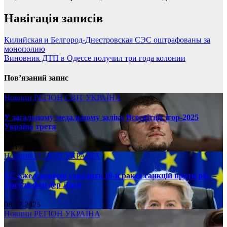
Навігація записів
Килийская и Белгород-Днестровская СЭС оштрафованы за
монополию
Виновник ДТП в Одессе получил три года колонии
Пов’язаний запис
Новини
РЕГІОН
СВІТ
УКРАЇНА
У загальному медальному заліку Всесвітніх ігор-2025
Україна третя
08.17.2025
Новини
РЕГІОН
УКРАЇНА
ЄС вже у вересні ухвалить 19-й ракет санкцій проти рф, –
Урсула фон дер Ляєн
08.17.2025
Новини
РЕГІОН
УКРАЇНА