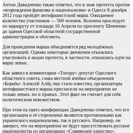
Антон Давидченко также отметил, что в знак протеста против
«возрождения фашизма и национализма» в Одессе 8 декабря
2012 года пройдёт антифашистский марш. Ожидаемое
количество участников — 500 человек. Колонна проследует
по маршруту от площади 10 Апреля по проспекту Шевченко
до здания Одесской областной государственной
администрации и облсовета.
Для проведения марша объединяется ряд молодёжных
организаций. Однако некоторые движения отказались
участвовать в акции протеста, в частности, отказались идти на
марш левые.
Как заявил в комментарии «Топору» депутат Одесского
областного совета, глава местной ячейки объединения
«Борьба» Алексей Албу, ему стало известно, организаторы
антифашистского марша пригласили на мероприятие не
только левых, но и правых. Этот факт он считает для себя
политическим невежеством.
При этом на пресс-конференции Давидченко отметил, что его
организация и её сторонники являются противниками как
украинского национализма, так и русского. Например, он
заверил, что на мероприятии не будут присутствовать русские
националисты из организации «Славянское единство».