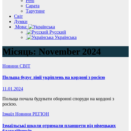
Рені
Сарата
Тарутине
Світ
Думки
Мова:
Русский
Українська
Місяць:
November 2024
Новини
СВІТ
Польща будує лінії укріплень на кордоні з росією
11.01.2024
Польща почала будувати оборонні споруди на кордоні з
росією.
Ізмаїл
Новини
РЕГІОН
Ізмаїльські школи отримали планшети від німецьких
благодійників