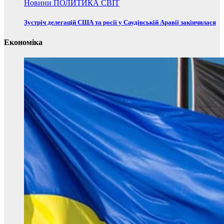
Новини
ПОЛИТИКА
СВІТ
Зустріч делегацій США та росії у Саудівській Аравії закінчилася
Економіка