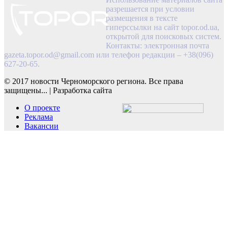
разрешается при условии
размещения в тексте
гиперссылки на сайт topor.od.ua,
открытой для поисковых систем.
Контакты: электронная почта
gazeta.topor.od@gmail.com
или телефон редакции – +38(096)
627-20-65.
© 2017 новости Черноморского региона. Все права
защищены...
|
Разработка сайта
О проекте
Реклама
Вакансии