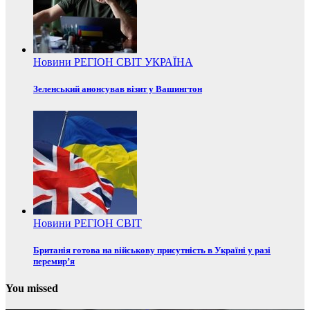
Новини
РЕГІОН
СВІТ
УКРАЇНА
Зеленський анонсував візит у Вашингтон
Новини
РЕГІОН
СВІТ
Британія готова на військову присутність в Україні у разі
перемир’я
You missed