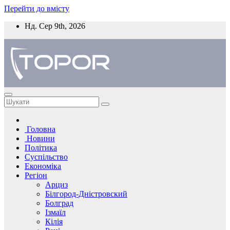
Перейти до вмісту
Нд. Сер 9th, 2026
Головна
Новини
Політика
Суспільство
Економіка
Регіон
Арциз
Білгород-Дністровский
Болград
Ізмаїл
Кілія