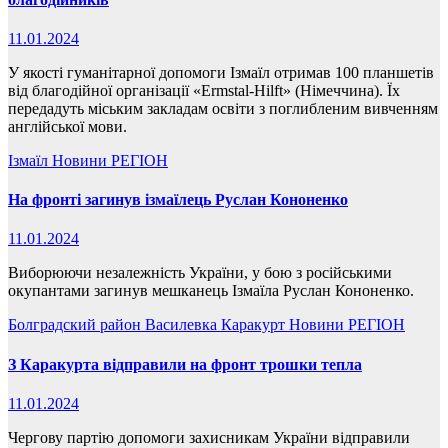
11.01.2024
У якості гуманітарної допомоги Ізмаїл отримав 100 планшетів
від благодійної організації «Ermstal-Hilft» (Німеччина). Їх
передадуть міським закладам освіти з поглибленим вивченням
англійської мови.
Ізмаїл
Новини
РЕГІОН
На фронті загинув ізмаїлець Руслан Кононенко
11.01.2024
Виборюючи незалежність України, у бою з російськими
окупантами загинув мешканець Ізмаїла Руслан Кононенко.
Болградский район
Василевка
Каракурт
Новини
РЕГІОН
З Каракурта відправили на фронт трошки тепла
11.01.2024
Чергову партію допомоги захисникам України відправили