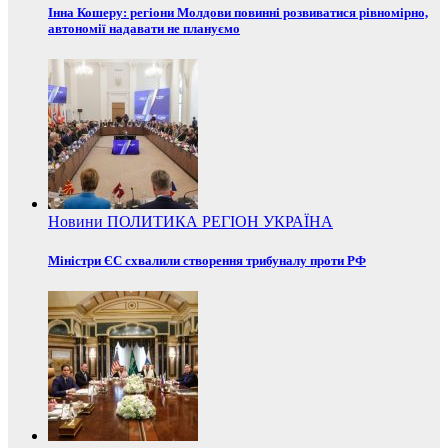
Інна Кошеру: регіони Молдови повинні розвиватися рівномірно,
автономії надавати не плануємо
Новини
ПОЛИТИКА
РЕГІОН
УКРАЇНА
Міністри ЄС схвалили створення трибуналу проти РФ