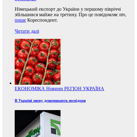
Німецький експорт до України у першому півріччі
збільшився майже на третину. Про це повідомляє ntv,
пише
Кореспондент.
Читати далі
ЕКОНОМІКА
Новини
РЕГІОН
УКРАЇНА
В Україні знову дешевшають помідори