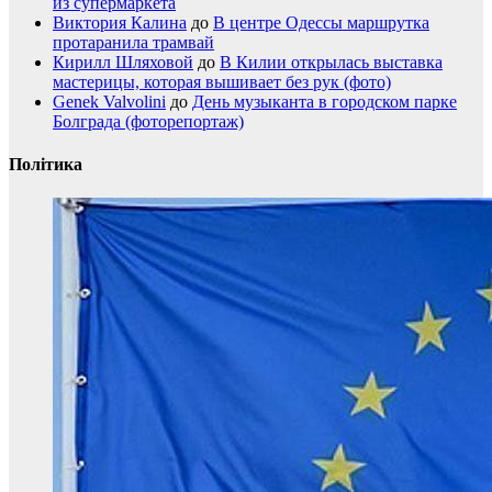
из супермаркета
Виктория Калина
до
В центре Одессы маршрутка
протаранила трамвай
Кирилл Шляховой
до
В Килии открылась выставка
мастерицы, которая вышивает без рук (фото)
Genek Valvolini
до
День музыканта в городском парке
Болграда (фоторепортаж)
Політика