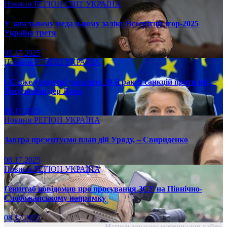
Новини
РЕГІОН
СВІТ
УКРАЇНА
У загальному медальному заліку Всесвітніх ігор-2025
Україна третя
08.17.2025
Новини
РЕГІОН
УКРАЇНА
ЄС вже у вересні ухвалить 19-й ракет санкцій проти рф, –
Урсула фон дер Ляєн
08.17.2025
Новини
РЕГІОН
УКРАЇНА
Завтра презентуємо план дій Уряду, – Свириденко
08.17.2025
Новини
РЕГІОН
УКРАЇНА
Генштаб повідомив про просування ЗСУ на Північно-
Слобожанському напрямку
08.17.2025
Использование материалов сайта