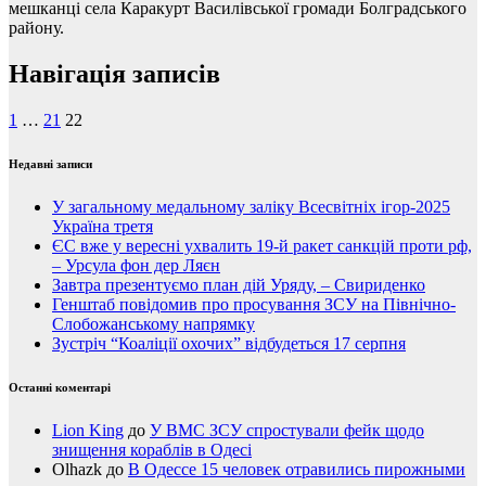
мешканці села Каракурт Василівської громади Болградського
району.
Навігація записів
1
…
21
22
Недавні записи
У загальному медальному заліку Всесвітніх ігор-2025
Україна третя
ЄС вже у вересні ухвалить 19-й ракет санкцій проти рф,
– Урсула фон дер Ляєн
Завтра презентуємо план дій Уряду, – Свириденко
Генштаб повідомив про просування ЗСУ на Північно-
Слобожанському напрямку
Зустріч “Коаліції охочих” відбудеться 17 серпня
Останні коментарі
Lion King
до
У ВМС ЗСУ спростували фейк щодо
знищення кораблів в Одесі
Olhazk
до
В Одессе 15 человек отравились пирожными