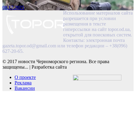
08.17.2025
Использование материалов сайта
разрешается при условии
размещения в тексте
гиперссылки на сайт topor.od.ua,
открытой для поисковых систем.
Контакты: электронная почта
gazeta.topor.od@gmail.com
или телефон редакции – +38(096)
627-20-65.
© 2017 новости Черноморского региона. Все права
защищены...
|
Разработка сайта
О проекте
Реклама
Вакансии