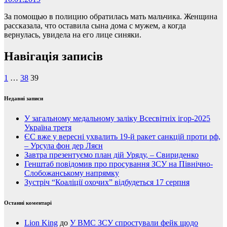
За помощью в полицию обратилась мать мальчика. Женщина
рассказала, что оставила сына дома с мужем, а когда
вернулась, увидела на его лице синяки.
Навігація записів
1
…
38
39
Недавні записи
У загальному медальному заліку Всесвітніх ігор-2025
Україна третя
ЄС вже у вересні ухвалить 19-й ракет санкцій проти рф,
– Урсула фон дер Ляєн
Завтра презентуємо план дій Уряду, – Свириденко
Генштаб повідомив про просування ЗСУ на Північно-
Слобожанському напрямку
Зустріч “Коаліції охочих” відбудеться 17 серпня
Останні коментарі
Lion King
до
У ВМС ЗСУ спростували фейк щодо