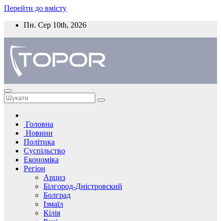
Перейти до вмісту
Пн. Сер 10th, 2026
Головна
Новини
Політика
Суспільство
Економіка
Регіон
Арциз
Білгород-Дністровский
Болград
Ізмаїл
Кілія