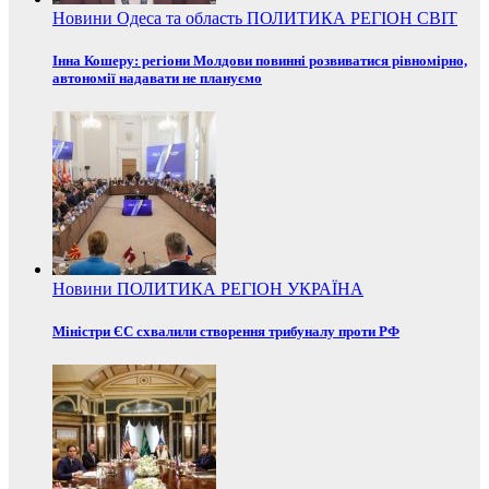
Новини
Одеса та область
ПОЛИТИКА
РЕГІОН
СВІТ
Інна Кошеру: регіони Молдови повинні розвиватися рівномірно,
автономії надавати не плануємо
Новини
ПОЛИТИКА
РЕГІОН
УКРАЇНА
Міністри ЄС схвалили створення трибуналу проти РФ