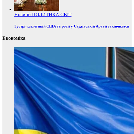
Новини
ПОЛИТИКА
СВІТ
Зустріч делегацій США та росії у Саудівській Аравії закінчилася
Економіка