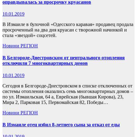
оправдывалась за просрочку круасанов
10.01.2019
В Измаиле в булочной «Одесского каравая» продавец продала
просроченный на два дня круасан с творожной начинкой и
стала «звездой» соцсетей.
Новини
РЕГІОН
В Белгороде-Днестровском от центрального отопления
отключили 7 многоквартирных домов
10.01.2019
Сегодня в Белгороде-Днестровском в списке отключенных от
системы отопления оказались семь многоквартирных домов –
по ул. Измаильская, 64 а, Еврейская (бывшая Кирова), 23,
Мира 2, Парковая 15, Первомайская 82, Победы…
Новини
РЕГІОН
В Измаиле отец избил 8-летнего сына за отказ от еды
10.01.2019