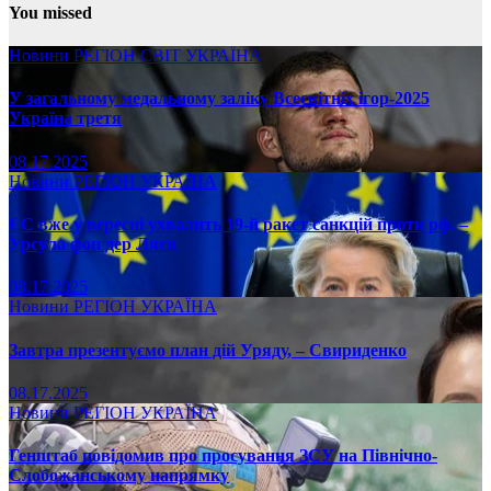
You missed
Новини
РЕГІОН
СВІТ
УКРАЇНА
У загальному медальному заліку Всесвітніх ігор-2025
Україна третя
08.17.2025
Новини
РЕГІОН
УКРАЇНА
ЄС вже у вересні ухвалить 19-й ракет санкцій проти рф, –
Урсула фон дер Ляєн
08.17.2025
Новини
РЕГІОН
УКРАЇНА
Завтра презентуємо план дій Уряду, – Свириденко
08.17.2025
Новини
РЕГІОН
УКРАЇНА
Генштаб повідомив про просування ЗСУ на Північно-
Слобожанському напрямку