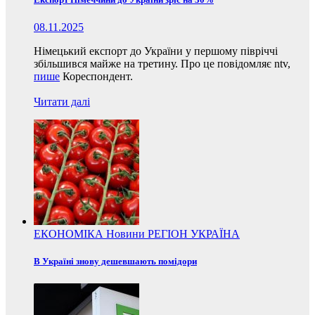
08.11.2025
Німецький експорт до України у першому півріччі
збільшився майже на третину. Про це повідомляє ntv,
пише
Кореспондент.
Читати далі
ЕКОНОМІКА
Новини
РЕГІОН
УКРАЇНА
В Україні знову дешевшають помідори