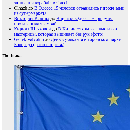
знищення кораблів в Одесі
Olhazk
до
В Одессе 15 человек отравились пирожными
из супермаркета
Виктория Калина
до
В центре Одессы маршрутка
протаранила трамвай
Кирилл Шляховой
до
В Килии открылась выставка
мастерицы, которая вышивает без рук (фото)
Genek Valvolini
до
День музыканта в городском парке
Болграда (фоторепортаж)
Політика