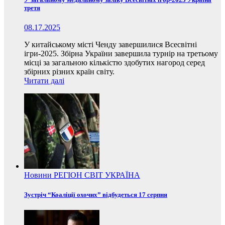
третя
08.17.2025
У китайському місті Ченду завершилися Всесвітні
ігри-2025. Збірна України завершила турнір на третьому
місці за загальною кількістю здобутих нагород серед
збірних різних країн світу.
Читати далі
Новини
РЕГІОН
СВІТ
УКРАЇНА
Зустріч “Коаліції охочих” відбудеться 17 серпня