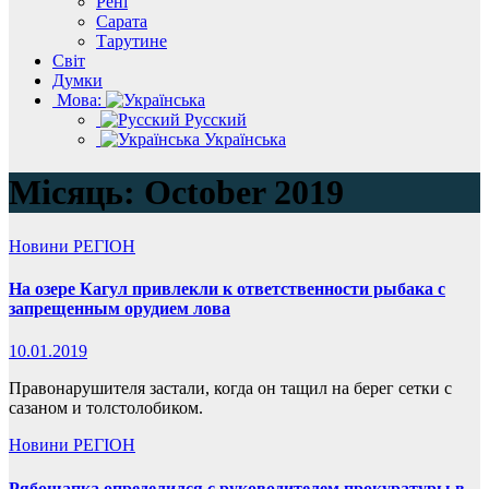
Рені
Сарата
Тарутине
Світ
Думки
Мова:
Русский
Українська
Місяць:
October 2019
Новини
РЕГІОН
На озере Кагул привлекли к ответственности рыбака с
запрещенным орудием лова
10.01.2019
Правонарушителя застали, когда он тащил на берег сетки с
сазаном и толстолобиком.
Новини
РЕГІОН
Рябошапка определился с руководителем прокуратуры в