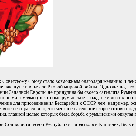
 Советскому Союзу стало возможным благодаря желанию и дейст
е накануне и в начале Второй мировой войны. Однозначно, что 
ании Западной Европы не принудила бы своего сателлита Румын
онными землями (некоторые румынские граждане и до сих пор 
ачение для присоединения Бессарабии к СССР, чем, например, о
 и вполне справедливо, что местное население скорее готово п
ания, главной целью которых была борьба с румынскими оккупан
ой Социалистической Республики Тирасполь и Кишинев, Бельцс