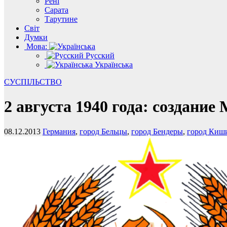
Рені
Сарата
Тарутине
Світ
Думки
Мова:
Русский
Українська
СУСПІЛЬСТВО
2 августа 1940 года: создани
08.12.2013
Германия
,
город Бельцы
,
город Бендеры
,
город Киш