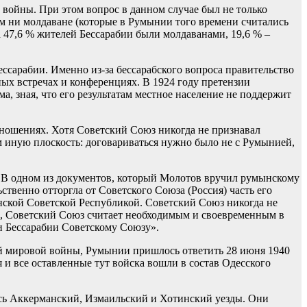
 войны. При этом вопрос в данном случае был не только
м ни молдаване (которые в Румынии того времени считались
 47,6 % жителей Бессарабии были молдаванами, 19,6 % –
сарабии. Именно из-за бессарабского вопроса правительство
х встречах и конференциях. В 1924 году претензии
а, зная, что его результатам местное население не поддержит
тношениях. Хотя Советский Союз никогда не признавал
 иную плоскость: договариваться нужно было не с Румынией,
. В одном из документов, который Молотов вручил румынскому
ственно отторгла от Советского Союза (Россия) часть его
нской Советской Республикой. Советский Союз никогда не
о, Советский Союз считает необходимым и своевременным в
и Бессарабии Советскому Союзу».
ой мировой войны, Румынии пришлось ответить 28 июня 1940
 и все оставленные тут войска вошли в состав Одесского
ись Аккерманский, Измаильский и Хотинский уезды. Они