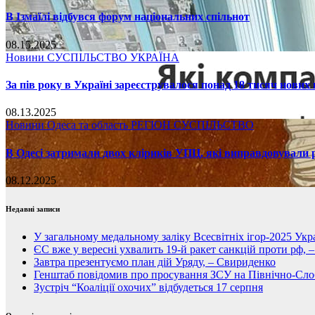
В Ізмаїлі відбувся форум національних спільнот
08.15.2025
Новини
СУСПІЛЬСТВО
УКРАЇНА
За пів року в Україні зареєструвалося понад 18 тисяч нових
08.13.2025
Новини
Одеса та область
РЕГІОН
СУСПІЛЬСТВО
В Одесі затримали двох кліриків УПЦ, які виправдовували р
08.12.2025
Недавні записи
У загальному медальному заліку Всесвітніх ігор-2025 Укра
ЄС вже у вересні ухвалить 19-й ракет санкцій проти рф, 
Завтра презентуємо план дій Уряду, – Свириденко
Генштаб повідомив про просування ЗСУ на Північно-Сл
Зустріч “Коаліції охочих” відбудеться 17 серпня