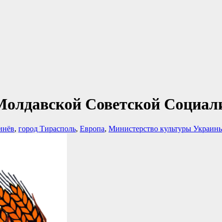
е Молдавской Советской Социа
инёв
,
город Тирасполь
,
Европа
,
Министерство культуры Украин