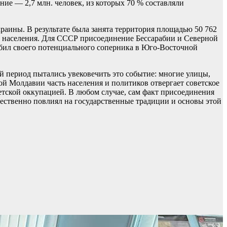
ние — 2,7 млн. человек, из которых 70 % составляли
аины. В результате была занята территория площадью 50 762
н.) населения. Для СССР присоединение Бессарабии и Северной
бил своего потенциального соперника в Юго-Восточной
й период пытались увековечить это событие: многие улицы,
ой Молдавии часть населения и политиков отвергает советское
етской оккупацией. В любом случае, сам факт присоединения
щественно повлиял на государственные традиции и основы этой