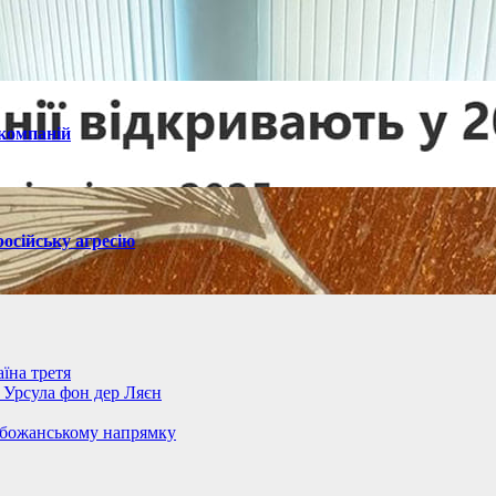
 компаній
осійську агресію
їна третя
– Урсула фон дер Ляєн
обожанському напрямку