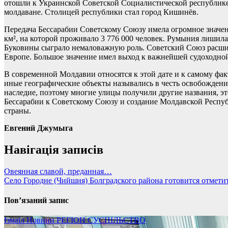
отошли к Украинской Советской Социалистической республике. 
молдаване. Столицей республики стал город Кишинёв.
Передача Бессарабии Советскому Союзу имела огромное значен
км², на которой проживало 3 776 000 человек. Румыния лишилас
Буковины сыграло немаловажную роль. Советский Союз расшир
Европе. Большое значение имел выход к важнейшей судоходн
В современной Молдавии относятся к этой дате и к самому фа
иные географические объекты назывались в честь освобождения
наследие, поэтому многие улицы получили другие названия, э
Бессарабии к Советскому Союзу и создание Молдавской Респуб
страны.
Евгений Джумыга
Навігація записів
Овеянная славой, преданная…
Село Городне (Чийшия) Болградского района готовится отмети
Пов’язаний запис
Ізмаїл
Новини
РЕГІОН
СУСПІЛЬСТВО