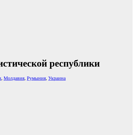
листической республики
ы
,
Молдавия
,
Румыния
,
Украина