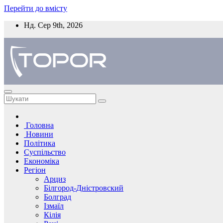
Перейти до вмісту
Нд. Сер 9th, 2026
Головна
Новини
Політика
Суспільство
Економіка
Регіон
Арциз
Білгород-Дністровский
Болград
Ізмаїл
Кілія