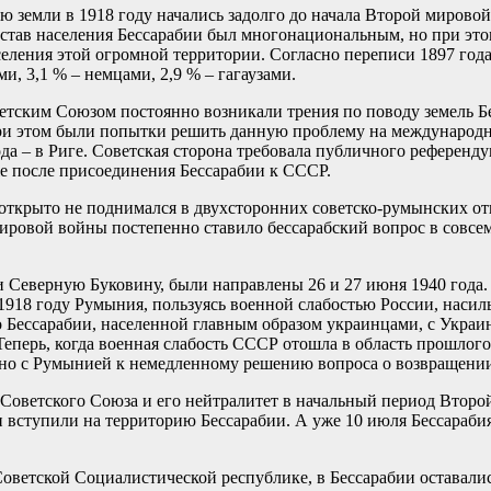
 земли в 1918 году начались задолго до начала Второй мировой
став населения Бессарабии был многонациональным, но при это
еления этой огромной территории. Согласно переписи 1897 года
ми, 3,1 % – немцами, 2,9 % – гагаузами.
ским Союзом постоянно возникали трения по поводу земель Бес
и этом были попытки решить данную проблему на международны
а – в Риге. Советская сторона требовала публичного референдум
е после присоединения Бессарабии к СССР.
 открыто не поднимался в двухсторонних советско-румынских о
ровой войны постепенно ставило бессарабский вопрос в совсем
 Северную Буковину, были направлены 26 и 27 июня 1940 года
1918 году Румыния, пользуясь военной слабостью России, насиль
 Бессарабии, населенной главным образом украинцами, с Украи
еперь, когда военная слабость СССР отошла в область прошлог
тно с Румынией к немедленному решению вопроса о возвращени
 Советского Союза и его нейтралитет в начальный период Втор
и вступили на территорию Бессарабии. А уже 10 июля Бессарабия
Советской Социалистической республике, в Бессарабии оставал