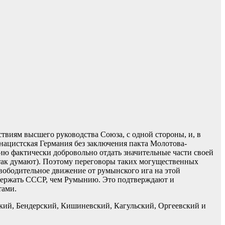
виям высшего руководства Союза, с одной стороны, и, в
нацистская Германия без заключения пакта Молотова-
ию фактически добровольно отдать значительные части своей
так думают). Поэтому переговоры таких могущественных
свободительное движение от румынского ига на этой
оддержать СССР, чем Румынию. Это подтверждают и
тами.
кий, Бендерский, Кишиневский, Кагульский, Оргеевский и