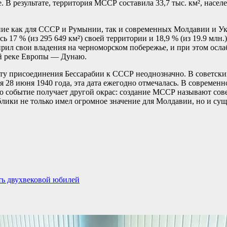
В результате, территория МССР составила 33,7 тыс. км², населе
ие как для СССР и Румынии, так и современных Молдавии и Укр
ь 17 % (из 295 649 км²) своей территории и 18,9 % (из 19.9 мл
ил свои владения на черноморском побережье, и при этом осла
ой реке Европы — Дунаю.
кту присоединения Бессарабии к СССР неоднозначно. В советски
 28 июня 1940 года, эта дата ежегодно отмечалась. В современн
то событие получает другой окрас: создание МССР называют сов
лики не только имел огромное значение для Молдавии, но и су
ть двухвековой юбилей