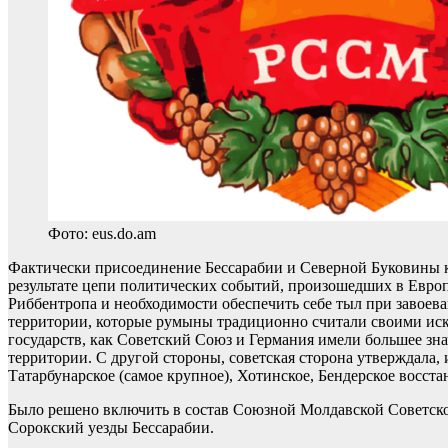
Фото: eus.do.am
Фактически присоединение Бессарабии и Северной Буковины к
результате цепи политических событий, произошедших в Европ
Риббентропа и необходимости обеспечить себе тыл при завоев
территории, которые румыны традиционно считали своими иск
государств, как Советский Союз и Германия имели большее зн
территории. С другой стороны, советская сторона утверждала,
Татарбунарское (самое крупное), Хотинское, Бендерское восст
Было решено включить в состав Союзной Молдавской Советск
Сорокский уезды Бессарабии.