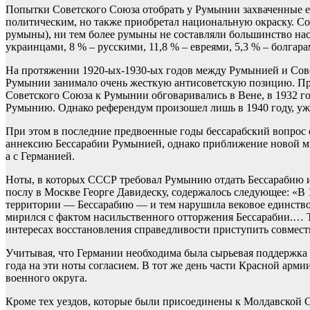
Попытки Советского Союза отобрать у Румынии захваченные ею
политическим, но также приобретал национальную окраску. Со
румыны), ни тем более румыны не составляли большинство нас
украинцами, 8 % – русскими, 11,8 % – евреями, 5,3 % – болгара
На протяжении 1920-ых-1930-ых годов между Румынией и Совет
Румынии занимало очень жесткую антисоветскую позицию. Пр
Советского Союза к Румынии обговаривались в Вене, в 1932 год
Румынию. Однако референдум произошел лишь в 1940 году, уж
При этом в последние предвоенные годы бессарабский вопрос
аннексию Бессарабии Румынией, однако приближение новой ми
а с Германией.
Ноты, в которых СССР требовал Румынию отдать Бессарабию и
послу в Москве Георге Давидеску, содержалось следующее: «В 
территории — Бессарабию — и тем нарушила вековое единство
мирился с фактом насильственного отторжения Бессарабии.… Т
интересах восстановления справедливости приступить совмес
Учитывая, что Германии необходима была сырьевая поддержка
года на эти ноты согласием. В тот же день части Красной арми
военного округа.
Кроме тех уездов, которые были присоединены к Молдавской 