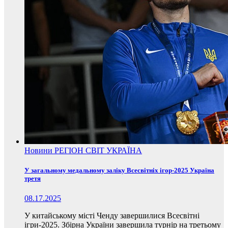
Новини
РЕГІОН
СВІТ
УКРАЇНА
У загальному медальному заліку Всесвітніх ігор-2025 Україна
третя
08.17.2025
У китайському місті Ченду завершилися Всесвітні
ігри-2025. Збірна України завершила турнір на третьому