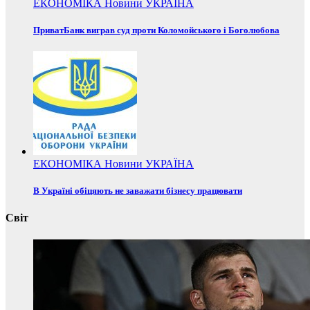
ЕКОНОМІКА
Новини
УКРАЇНА
ПриватБанк виграв суд проти Коломойського і Боголюбова
ЕКОНОМІКА
Новини
УКРАЇНА
В Україні обіцяють не заважати бізнесу працювати
Світ