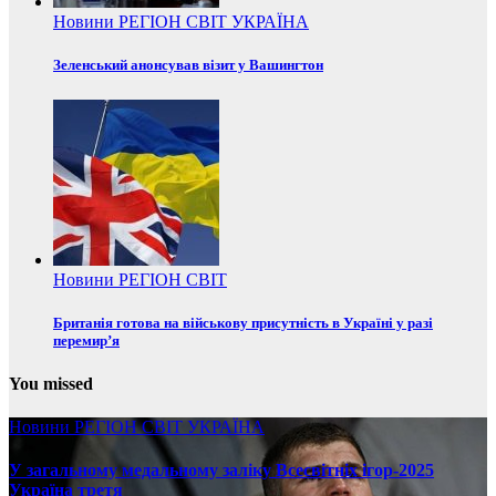
Новини
РЕГІОН
СВІТ
УКРАЇНА
Зеленський анонсував візит у Вашингтон
Новини
РЕГІОН
СВІТ
Британія готова на військову присутність в Україні у разі
перемир’я
You missed
Новини
РЕГІОН
СВІТ
УКРАЇНА
У загальному медальному заліку Всесвітніх ігор-2025
Україна третя