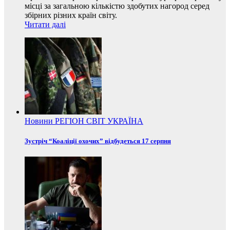
місці за загальною кількістю здобутих нагород серед
збірних різних країн світу.
Читати далі
Новини
РЕГІОН
СВІТ
УКРАЇНА
Зустріч “Коаліції охочих” відбудеться 17 серпня