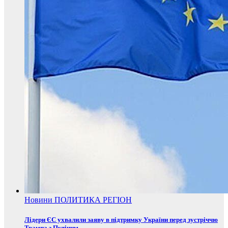
Новини
ПОЛИТИКА
РЕГІОН
Лідери ЄС ухвалили заяву в підтримку України перед зустріччю
Трампа з Путіним