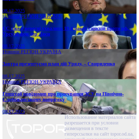
08.17.2025
Новини
РЕГІОН
УКРАЇНА
ЄС вже у вересні ухвалить 19-й ракет санкцій проти рф, –
Урсула фон дер Ляєн
08.17.2025
Новини
РЕГІОН
УКРАЇНА
Завтра презентуємо план дій Уряду, – Свириденко
08.17.2025
Новини
РЕГІОН
УКРАЇНА
Генштаб повідомив про просування ЗСУ на Північно-
Слобожанському напрямку
08.17.2025
Использование материалов сайта
разрешается при условии
размещения в тексте
гиперссылки на сайт topor.od.ua,