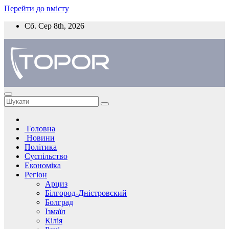
Перейти до вмісту
Сб. Сер 8th, 2026
Головна
Новини
Політика
Суспільство
Економіка
Регіон
Арциз
Білгород-Дністровский
Болград
Ізмаїл
Кілія