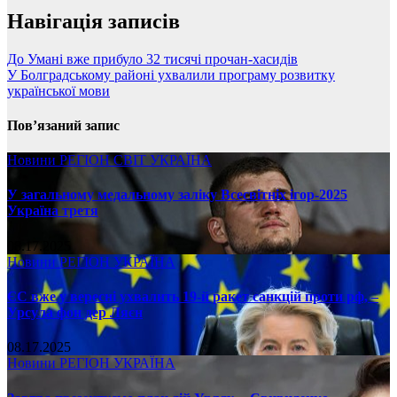
Навігація записів
До Умані вже прибуло 32 тисячі прочан-хасидів
У Болградському районі ухвалили програму розвитку
української мови
Пов’язаний запис
Новини
РЕГІОН
СВІТ
УКРАЇНА
У загальному медальному заліку Всесвітніх ігор-2025
Україна третя
08.17.2025
Новини
РЕГІОН
УКРАЇНА
ЄС вже у вересні ухвалить 19-й ракет санкцій проти рф, –
Урсула фон дер Ляєн
08.17.2025
Новини
РЕГІОН
УКРАЇНА