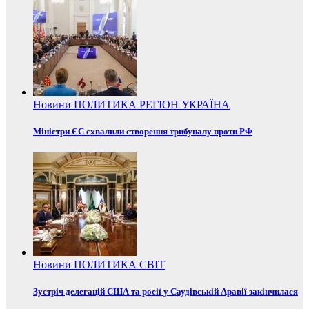
Новини
ПОЛИТИКА
РЕГІОН
УКРАЇНА
Міністри ЄС схвалили створення трибуналу проти РФ
Новини
ПОЛИТИКА
СВІТ
Зустріч делегацій США та росії у Саудівській Аравії закінчилася