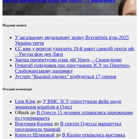
Завтра презентуємо план дій Уряду, – Свириденко
08.17.2025
Недавні записи
У загальному медальному заліку Всесвітніх ігор-2025
Україна третя
ЄС вже у вересні ухвалить 19-й ракет санкцій проти рф,
– Урсула фон дер Ляєн
Завтра презентуємо план дій Уряду, – Свириденко
Генштаб повідомив про просування ЗСУ на Північно-
Слобожанському напрямку
Зустріч “Коаліції охочих” відбудеться 17 серпня
Останні коментарі
Lion King
до
У ВМС ЗСУ спростували фейк щодо
знищення кораблів в Одесі
Olhazk
до
В Одессе 15 человек отравились пирожными
из супермаркета
Виктория Калина
до
В центре Одессы маршрутка
протаранила трамвай
Кирилл Шляховой
до
В Килии открылась выставка