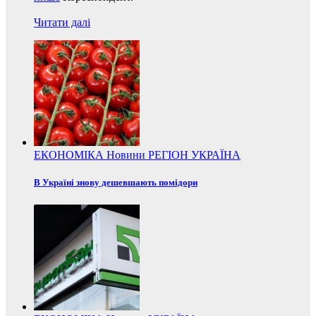
Читати далі
ЕКОНОМІКА
Новини
РЕГІОН
УКРАЇНА
В Україні знову дешевшають помідори