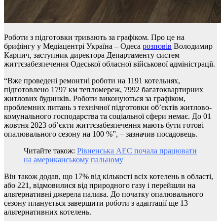
Роботи з підготовки тривають за графіком. Про це на
брифінгу у Медіацентрі Україна – Одеса
розповів
Володимир
Карпич, заступник директора Департаменту систем
життєзабезпечення Одеської обласної військової адміністрації.
“Вже проведені ремонтні роботи на 1191 котельнях,
підготовлено 1797 км тепломереж, 7992 багатоквартирних
житлових будинків. Роботи виконуються за графіком,
проблемних питань з технічної підготовки об’єктів житлово-
комунального господарства та соціальної сфери немає. До 01
жовтня 2023 об’єкти життєзабезпечення мають бути готові
опалювального сезону на 100 %”, – зазначив посадовець.
Читайте також:
Рівненська АЕС почала працювати
на американському пальному
Він також додав, що 17% від кількості всіх котелень в області,
або 221, відмовилися від природного газу і перейшли на
альтернативні джерела палива. До початку опалювального
сезону планується завершити роботи з адаптації ще 13
альтернативних котелень.