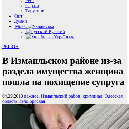
Рені
Сарата
Тарутине
Світ
Думки
Мова:
Русский
Українська
РЕГІОН
В Измаильском районе из-за
раздела имущества женщина
пошла на похищение супруга
04.29.2013
важное
,
Измаильский район
,
криминал
,
Одесская
область
,
село Броская