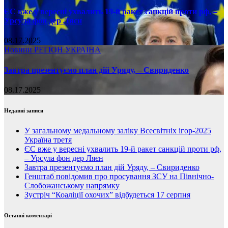
ЄС вже у вересні ухвалить 19-й ракет санкцій проти рф, –
Урсула фон дер Ляєн
08.17.2025
Новини
РЕГІОН
УКРАЇНА
Завтра презентуємо план дій Уряду, – Свириденко
08.17.2025
Недавні записи
У загальному медальному заліку Всесвітніх ігор-2025
Україна третя
ЄС вже у вересні ухвалить 19-й ракет санкцій проти рф,
– Урсула фон дер Ляєн
Завтра презентуємо план дій Уряду, – Свириденко
Генштаб повідомив про просування ЗСУ на Північно-
Слобожанському напрямку
Зустріч “Коаліції охочих” відбудеться 17 серпня
Останні коментарі