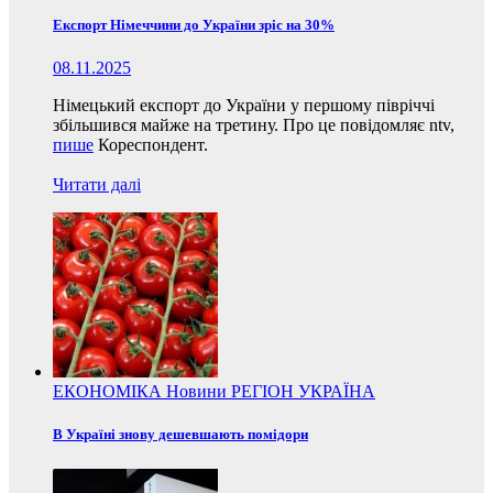
Експорт Німеччини до України зріс на 30%
08.11.2025
Німецький експорт до України у першому півріччі
збільшився майже на третину. Про це повідомляє ntv,
пише
Кореспондент.
Читати далі
ЕКОНОМІКА
Новини
РЕГІОН
УКРАЇНА
В Україні знову дешевшають помідори