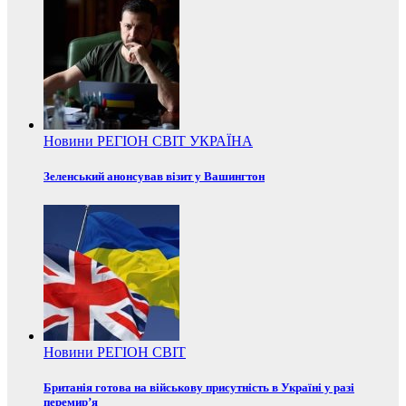
Новини
РЕГІОН
СВІТ
УКРАЇНА
Зеленський анонсував візит у Вашингтон
Новини
РЕГІОН
СВІТ
Британія готова на військову присутність в Україні у разі
перемир’я