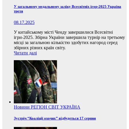
У загальному медальному заліку Всесвітніх ігор-2025 Україна
третя
08.17.2025
У китайському місті Ченду завершилися Всесвітні
ігри-2025. Збірна України завершила турнір на третьому
місці за загальною кількістю здобутих нагород серед
збірних різних країн світу.
Читати далі
Новини
РЕГІОН
СВІТ
УКРАЇНА
Зустріч “Коаліції охочих” відбудеться 17 серпня