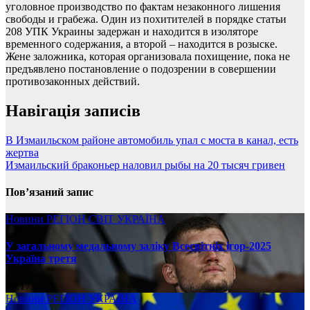
уголовное производство по фактам незаконного лишения
свободы и грабежа. Один из похитителей в порядке статьи
208 УПК Украины задержан и находится в изоляторе
временного содержания, а второй – находится в розыске.
Жене заложника, которая организовала похищение, пока не
предъявлено постановление о подозрении в совершении
противозаконных действий.
Навігація записів
В Измаильском районе автомобиль упал с моста в канал, есть
жертва
Измаильский браконьер наловил рыбы на 20 тысяч гривен
Пов’язаний запис
Новини
РЕГІОН
СВІТ
УКРАЇНА
У загальному медальному заліку Всесвітніх ігор-2025
Україна третя
08.17.2025
Новини
РЕГІОН
УКРАЇНА