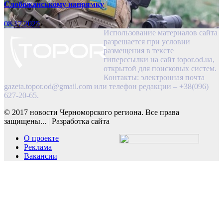
Слобожанському напрямку
08.17.2025
Использование материалов сайта
разрешается при условии
размещения в тексте
гиперссылки на сайт topor.od.ua,
открытой для поисковых систем.
Контакты: электронная почта
gazeta.topor.od@gmail.com
или телефон редакции – +38(096)
627-20-65.
© 2017 новости Черноморского региона. Все права
защищены...
|
Разработка сайта
О проекте
Реклама
Вакансии