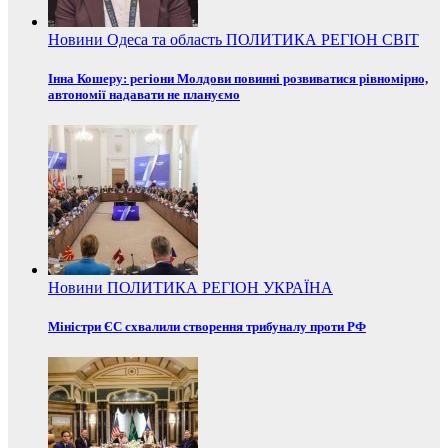
Новини
Одеса та область
ПОЛИТИКА
РЕГІОН
СВІТ
Інна Кошеру: регіони Молдови повинні розвиватися рівномірно,
автономії надавати не плануємо
Новини
ПОЛИТИКА
РЕГІОН
УКРАЇНА
Міністри ЄС схвалили створення трибуналу проти РФ