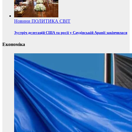
Новини
ПОЛИТИКА
СВІТ
Зустріч делегацій США та росії у Саудівській Аравії закінчилася
Економіка