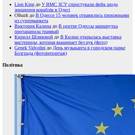
Lion King
до
У ВМС ЗСУ спростували фейк щодо
знищення кораблів в Одесі
Olhazk
до
В Одессе 15 человек отравились пирожными
из супермаркета
Виктория Калина
до
В центре Одессы маршрутка
протаранила трамвай
Кирилл Шляховой
до
В Килии открылась выставка
мастерицы, которая вышивает без рук (фото)
Genek Valvolini
до
День музыканта в городском парке
Болграда (фоторепортаж)
Політика