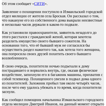
Об этом сообщает «
СИТИ
».
Заявление о похищении поступило в Измаильский городской
отдел милиции от жителя села Броская. Он рассказал о том,
что накануне его из собственного дома выкрали неизвестные
и несколько часов держали в каком-то подвале.
Как установили правоохранители, заявитель незадолго до
этого расстался с гражданской женой, которая захотела
разделить имущество своего бывшего сожителя. На
основании того, что её бывший муж не согласился бы
осуществить раздел нажитого так, как хотела того женщина,
она попросила своих друзей похитить своего бывшего
возлюбленного.
В свою очередь, похитители ночью подъехали к дому
пострадавшего и ворвались внутрь, где, оказав физическое
воздействие, запихнули его в багажник машины, прихватив с
собой телевизор. Похищенного увезли в подвал дома одного
из похитителей. Заложник пробыл там около четырёх часов,
после чего ему удалось убежать в то время, когда похитители
заснули.
Как сообщил помощник начальника Измаильского городского
отдела милиции Дмитрий Иванов, на данный момент открыто