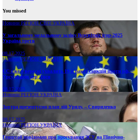
You missed
Новини
РЕГІОН
СВІТ
УКРАЇНА
У загальному медальному заліку Всесвітніх ігор-2025
Україна третя
08.17.2025
Новини
РЕГІОН
УКРАЇНА
ЄС вже у вересні ухвалить 19-й ракет санкцій проти рф, –
Урсула фон дер Ляєн
08.17.2025
Новини
РЕГІОН
УКРАЇНА
Завтра презентуємо план дій Уряду, – Свириденко
08.17.2025
Новини
РЕГІОН
УКРАЇНА
Генштаб повідомив про просування ЗСУ на Північно-