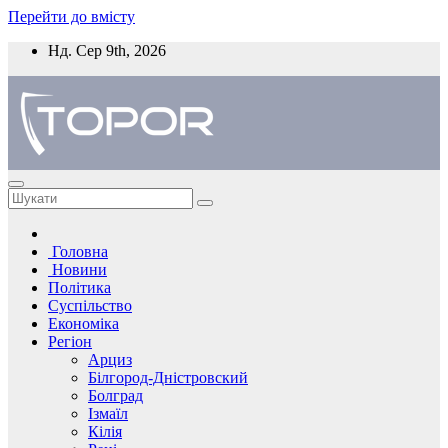
Перейти до вмісту
Нд. Сер 9th, 2026
Головна
Новини
Політика
Суспільство
Економіка
Регіон
Арциз
Білгород-Дністровский
Болград
Ізмаїл
Кілія