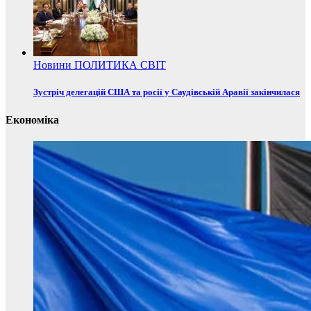
Новини
ПОЛИТИКА
СВІТ
Зустріч делегацій США та росії у Саудівській Аравії закінчилася
Економіка