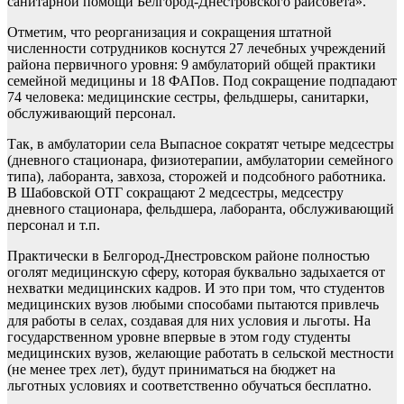
санитарной помощи Белгород-Днестровского райсовета».
Отметим, что реорганизация и сокращения штатной
численности сотрудников коснутся 27 лечебных учреждений
района первичного уровня: 9 амбулаторий общей практики
семейной медицины и 18 ФАПов. Под сокращение подпадают
74 человека: медицинские сестры, фельдшеры, санитарки,
обслуживающий персонал.
Так, в амбулатории села Выпасное сократят четыре медсестры
(дневного стационара, физиотерапии, амбулатории семейного
типа), лаборанта, завхоза, сторожей и подсобного работника.
В Шабовской ОТГ сокращают 2 медсестры, медсестру
дневного стационара, фельдшера, лаборанта, обслуживающий
персонал и т.п.
Практически в Белгород-Днестровском районе полностью
оголят медицинскую сферу, которая буквально задыхается от
нехватки медицинских кадров. И это при том, что студентов
медицинских вузов любыми способами пытаются привлечь
для работы в селах, создавая для них условия и льготы. На
государственном уровне впервые в этом году студенты
медицинских вузов, желающие работать в сельской местности
(не менее трех лет), будут приниматься на бюджет на
льготных условиях и соответственно обучаться бесплатно.