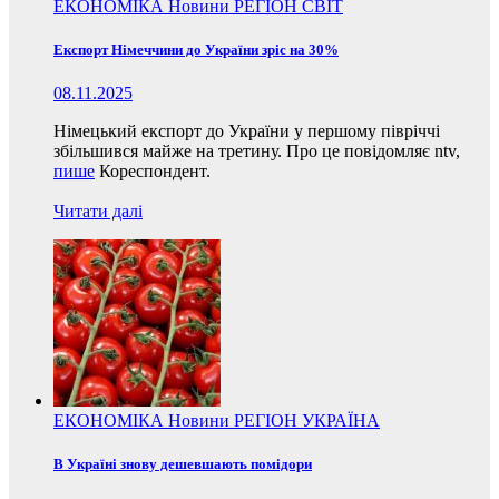
ЕКОНОМІКА
Новини
РЕГІОН
СВІТ
Експорт Німеччини до України зріс на 30%
08.11.2025
Німецький експорт до України у першому півріччі
збільшився майже на третину. Про це повідомляє ntv,
пише
Кореспондент.
Читати далі
ЕКОНОМІКА
Новини
РЕГІОН
УКРАЇНА
В Україні знову дешевшають помідори