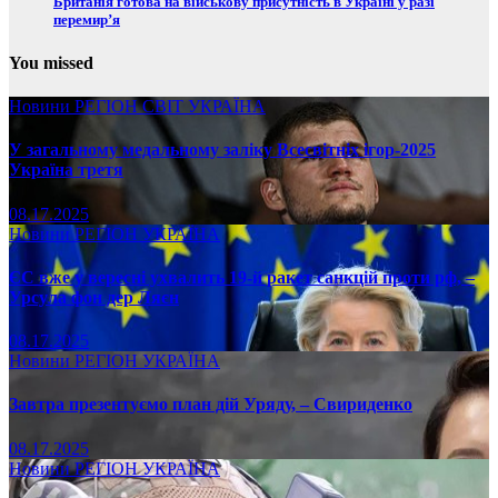
Британія готова на військову присутність в Україні у разі
перемир’я
You missed
Новини
РЕГІОН
СВІТ
УКРАЇНА
У загальному медальному заліку Всесвітніх ігор-2025
Україна третя
08.17.2025
Новини
РЕГІОН
УКРАЇНА
ЄС вже у вересні ухвалить 19-й ракет санкцій проти рф, –
Урсула фон дер Ляєн
08.17.2025
Новини
РЕГІОН
УКРАЇНА
Завтра презентуємо план дій Уряду, – Свириденко
08.17.2025
Новини
РЕГІОН
УКРАЇНА