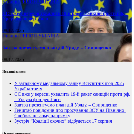
Новини
РЕГІОН
УКРАЇНА
ЄС вже у вересні ухвалить 19-й ракет санкцій проти рф, –
Урсула фон дер Ляєн
08.17.2025
Новини
РЕГІОН
УКРАЇНА
Завтра презентуємо план дій Уряду, – Свириденко
08.17.2025
Недавні записи
У загальному медальному заліку Всесвітніх ігор-2025
Україна третя
ЄС вже у вересні ухвалить 19-й ракет санкцій проти рф,
– Урсула фон дер Ляєн
Завтра презентуємо план дій Уряду, – Свириденко
Генштаб повідомив про просування ЗСУ на Північно-
Слобожанському напрямку
Зустріч “Коаліції охочих” відбудеться 17 серпня
Останні коментарі