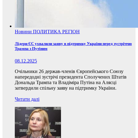
Новини
ПОЛИТИКА
РЕГІОН
Лідери ЄС ухвалили заяву в підтримку України перед зустріччю
Трампа з Путіним
08.12.2025
Очільники 26 держав-членів Європейського Союзу
напередодні зустрічі президента Сполучених Штатів
Дональда Трампа та Владіміра Путіна на Алясці
затвердили спільну заяву на підтримку України.
Читати далі