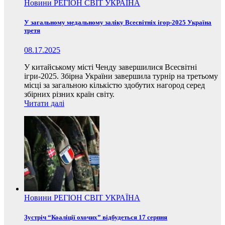
Новини
РЕГІОН
СВІТ
УКРАЇНА
У загальному медальному заліку Всесвітніх ігор-2025 Україна
третя
08.17.2025
У китайському місті Ченду завершилися Всесвітні
ігри-2025. Збірна України завершила турнір на третьому
місці за загальною кількістю здобутих нагород серед
збірних різних країн світу.
Читати далі
Новини
РЕГІОН
СВІТ
УКРАЇНА
Зустріч “Коаліції охочих” відбудеться 17 серпня