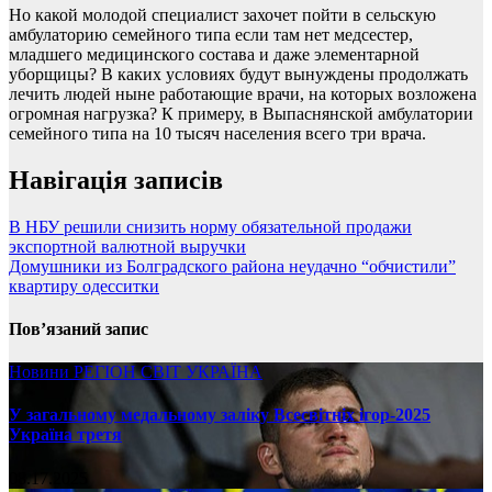
Но какой молодой специалист захочет пойти в сельскую
амбулаторию семейного типа если там нет медсестер,
младшего медицинского состава и даже элементарной
уборщицы? В каких условиях будут вынуждены продолжать
лечить людей ныне работающие врачи, на которых возложена
огромная нагрузка? К примеру, в Выпаснянской амбулатории
семейного типа на 10 тысяч населения всего три врача.
Навігація записів
В НБУ решили снизить норму обязательной продажи
экспортной валютной выручки
Домушники из Болградского района неудачно “обчистили”
квартиру одесситки
Пов’язаний запис
Новини
РЕГІОН
СВІТ
УКРАЇНА
У загальному медальному заліку Всесвітніх ігор-2025
Україна третя
08.17.2025