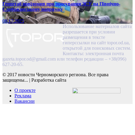
Генштаб повідомив про просування ЗСУ на Північно-
Слобожанському напрямку
08.17.2025
Использование материалов сайта
разрешается при условии
размещения в тексте
гиперссылки на сайт topor.od.ua,
открытой для поисковых систем.
Контакты: электронная почта
gazeta.topor.od@gmail.com
или телефон редакции – +38(096)
627-20-65.
© 2017 новости Черноморского региона. Все права
защищены...
|
Разработка сайта
О проекте
Реклама
Вакансии