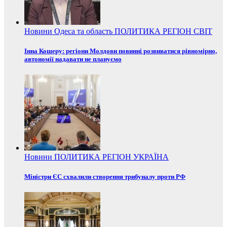
Новини
Одеса та область
ПОЛИТИКА
РЕГІОН
СВІТ
Інна Кошеру: регіони Молдови повинні розвиватися рівномірно,
автономії надавати не плануємо
Новини
ПОЛИТИКА
РЕГІОН
УКРАЇНА
Міністри ЄС схвалили створення трибуналу проти РФ