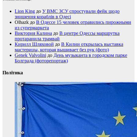
Lion King
до
У ВМС ЗСУ спростували фейк щодо
знищення кораблів в Одесі
Olhazk
до
В Одессе 15 человек отравились пирожными
из супермаркета
Виктория Калина
до
В центре Одессы маршрутка
протаранила трамвай
Кирилл Шляховой
до
В Килии открылась выставка
мастерицы, которая вышивает без рук (фото)
Genek Valvolini
до
День музыканта в городском парке
Болграда (фоторепортаж)
Політика