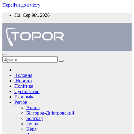
Перейти до вмісту
Нд. Сер 9th, 2026
Головна
Новини
Політика
Суспільство
Економіка
Регіон
Арциз
Білгород-Дністровский
Болград
Ізмаїл
Кілія