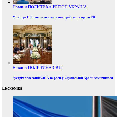
Новини
ПОЛИТИКА
РЕГІОН
УКРАЇНА
Міністри ЄС схвалили створення трибуналу проти РФ
Новини
ПОЛИТИКА
СВІТ
Зустріч делегацій США та росії у Саудівській Аравії закінчилася
Економіка