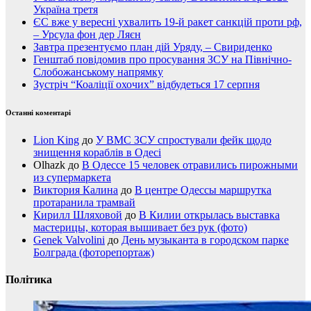
Україна третя
ЄС вже у вересні ухвалить 19-й ракет санкцій проти рф,
– Урсула фон дер Ляєн
Завтра презентуємо план дій Уряду, – Свириденко
Генштаб повідомив про просування ЗСУ на Північно-
Слобожанському напрямку
Зустріч “Коаліції охочих” відбудеться 17 серпня
Останні коментарі
Lion King
до
У ВМС ЗСУ спростували фейк щодо
знищення кораблів в Одесі
Olhazk
до
В Одессе 15 человек отравились пирожными
из супермаркета
Виктория Калина
до
В центре Одессы маршрутка
протаранила трамвай
Кирилл Шляховой
до
В Килии открылась выставка
мастерицы, которая вышивает без рук (фото)
Genek Valvolini
до
День музыканта в городском парке
Болграда (фоторепортаж)
Політика