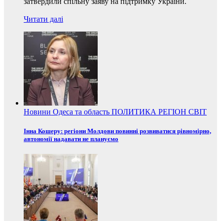
затвердили спільну заяву на підтримку України.
Читати далі
Новини
Одеса та область
ПОЛИТИКА
РЕГІОН
СВІТ
Інна Кошеру: регіони Молдови повинні розвиватися рівномірно,
автономії надавати не плануємо