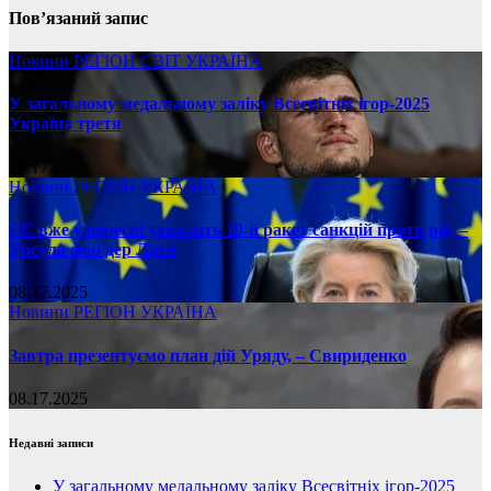
Пов’язаний запис
Новини
РЕГІОН
СВІТ
УКРАЇНА
У загальному медальному заліку Всесвітніх ігор-2025
Україна третя
08.17.2025
Новини
РЕГІОН
УКРАЇНА
ЄС вже у вересні ухвалить 19-й ракет санкцій проти рф, –
Урсула фон дер Ляєн
08.17.2025
Новини
РЕГІОН
УКРАЇНА
Завтра презентуємо план дій Уряду, – Свириденко
08.17.2025
Недавні записи
У загальному медальному заліку Всесвітніх ігор-2025