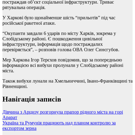
постраждав об’єкт соціальної інфраструктури. Триває
рятувальна операція.
У Харкові було щонайменше шість “прильотів” під час
російської ракетної атаки.
“Окупанти завдали 6 ударів по місту Харків, зокрема у
Слобідському районі. Є пошкодження цивільної
інфраструктури, інформація щодо постраждалих
перевіряється”, – розповів голова ОВА Олег Синєгубов.
Мер Харкова Ігор Терєхов повідомив, що за попередньою
інформацією всі вибухи пролунали у Слобідському районі
міста.
Також вибухи лунали на Хмельниччині, Івано-Франківщині та
Рівненщині.
Навігація записів
Дівчина з Арцизу розгорнула прапор рідного міста на горі
Арарат
Україна та Румунія працюють над планом контролю за
експортом зерна