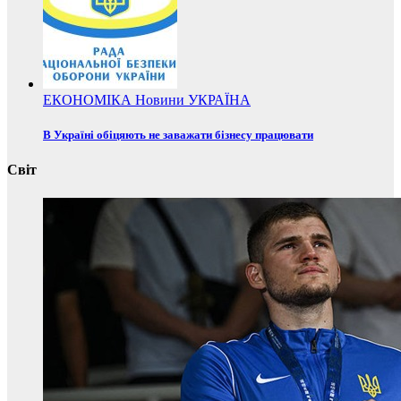
ЕКОНОМІКА
Новини
УКРАЇНА
В Україні обіцяють не заважати бізнесу працювати
Світ