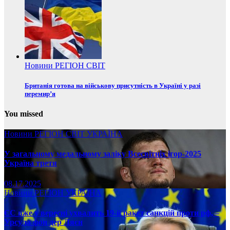
Новини
РЕГІОН
СВІТ
Британія готова на військову присутність в Україні у разі
перемир’я
You missed
Новини
РЕГІОН
СВІТ
УКРАЇНА
У загальному медальному заліку Всесвітніх ігор-2025
Україна третя
08.17.2025
Новини
РЕГІОН
УКРАЇНА
ЄС вже у вересні ухвалить 19-й ракет санкцій проти рф, –
Урсула фон дер Ляєн