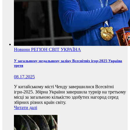
Новини
РЕГІОН
СВІТ
УКРАЇНА
У загальному медальному заліку Всесвітніх ігор-2025 Україна
третя
08.17.2025
У китайському місті Ченду завершилися Всесвітні
ігри-2025. Збірна України завершила турнір на третьому
місці за загальною кількістю здобутих нагород серед
збірних різних країн світу.
Читати далі