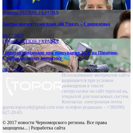
08.17.2025
Новини
РЕГІОН
УКРАЇНА
Завтра презентуємо план дій Уряду, – Свириденко
08.17.2025
Новини
РЕГІОН
УКРАЇНА
Генштаб повідомив про просування ЗСУ на Північно-
Слобожанському напрямку
08.17.2025
Использование материалов сайта
разрешается при условии
размещения в тексте
гиперссылки на сайт topor.od.ua,
открытой для поисковых систем.
Контакты: электронная почта
gazeta.topor.od@gmail.com
или телефон редакции – +38(096)
627-20-65.
© 2017 новости Черноморского региона. Все права
защищены...
|
Разработка сайта