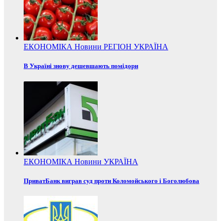
ЕКОНОМІКА
Новини
РЕГІОН
УКРАЇНА
В Україні знову дешевшають помідори
ЕКОНОМІКА
Новини
УКРАЇНА
ПриватБанк виграв суд проти Коломойського і Боголюбова