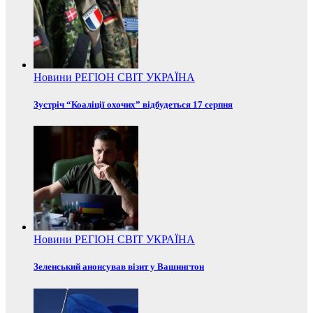
Новини
РЕГІОН
СВІТ
УКРАЇНА
Зустріч “Коаліції охочих” відбудеться 17 серпня
Новини
РЕГІОН
СВІТ
УКРАЇНА
Зеленський анонсував візит у Вашингтон