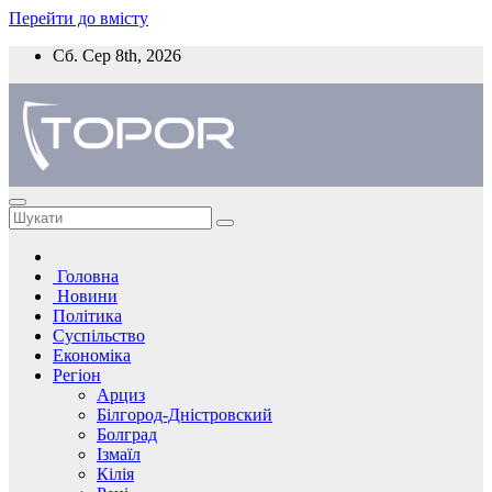
Перейти до вмісту
Сб. Сер 8th, 2026
Головна
Новини
Політика
Суспільство
Економіка
Регіон
Арциз
Білгород-Дністровский
Болград
Ізмаїл
Кілія