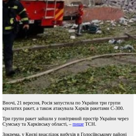
Вночі, 21 вересня, Росія запустила по України три групи
крилатих ракет, а також атакувала Харків ракетами С-300.
Три групи ракет зайшли у повітряний простір України через
Сумську та Харківську області, –
пише
ТСН.
Зокрема, у Києві внаслідок вибухів в Голосіївському районі