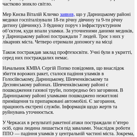
частково зникло світло.
Мер Києва Віталій Кличко
заявив,
що у Дарницькому районі
медики госпіталізували 18-ти річну дівчину та 9-ти річну
дитину (дівчинку). З будинку поруч з інфраструктурним
обʼєктом, куди впали уламки. За уточненими даними медиків,
у Дарницькому районі постраждали 7 людей. Троє з них у
лікарнях міста. Четверо отримали допомогу на місці
Також постраждав заклад профтехосвіти. Учні були в укритті,
серед них постраждалих немає.
Начальник КМВА Сергій Попко повідомив, що внаслідок
збиття ворожих ракет, сталося падіння уламків в
Голосіївському, Дарницькому, Шевченківському та
Деснянському районах. Шевченківському районі є
пошкодження газової труби, попередньо без загоряння. В
Дарницькому районі уламками пошкоджено нежитлові
приміщення та припарковані автомобілі. Є загорання,
працюють екстрені служби. Інформація щодо жертв та
руйнувань уточнюється.
У Черкасах в результаті ракетної атаки постраждали пʼятеро
осіб, одна людина лишається під завалами. Унаслідок роботи
ППО — падіння уламків у центральній частині міста. Зокрема,